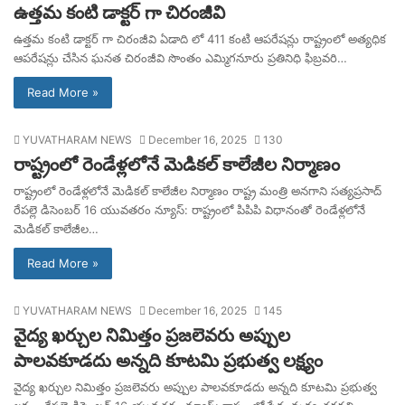
ఉత్తమ కంటి డాక్టర్ గా చిరంజీవి
ఉత్తమ కంటి డాక్టర్ గా చిరంజీవి ఏడాది లో 411 కంటి ఆపరేషన్లు రాష్ట్రంలో అత్యధిక
ఆపరేషన్లు చేసిన ఘనత చిరంజీవి సొంతం ఎమ్మిగనూరు ప్రతినిధి ఫిబ్రవరి…
Read More »
YUVATHARAM NEWS
December 16, 2025
130
రాష్ట్రంలో రెండేళ్లలోనే మెడికల్ కాలేజీల నిర్మాణం
రాష్ట్రంలో రెండేళ్లలోనే మెడికల్ కాలేజీల నిర్మాణం రాష్ట్ర మంత్రి అనగాని సత్యప్రసాద్
రేపల్లె డిసెంబర్ 16 యువతరం న్యూస్: రాష్ట్రంలో పిపిపి విధానంతో రెండేళ్లలోనే
మెడికల్ కాలేజీల…
Read More »
YUVATHARAM NEWS
December 16, 2025
145
వైద్య ఖర్చుల నిమిత్తం ప్రజలెవరు అప్పుల
పాలవకూడదు అన్నది కూటమి ప్రభుత్వ లక్ష్యం
వైద్య ఖర్చుల నిమిత్తం ప్రజలెవరు అప్పుల పాలవకూడదు అన్నది కూటమి ప్రభుత్వ