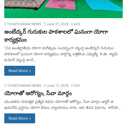
YUVATHARAM NEWS
June 21, 2026
243
అంబేద్కర్ గురుకుల పాఠశాలలో ఘనంగా యోగా
కార్యక్రమం
12వ అంతర్జాతీయ యోగా దినోత్సవం సందర్భంగా వెల్దుర్తి అంబేద్కర్ గురుకుల
పాఠశాలలో ఘనంగా యోగా కార్యక్రమం పాల్గొన్న పత్తికొండ ఎమ్మెల్యే కె.ఈ. శ్యామ్
కుమార్ వెల్దుర్తి జూన్…
Read More »
YUVATHARAM NEWS
June 17, 2026
100
యోగాతో ఆరోగ్యం, సేవా మార్గం
యువతరం దినపత్రిక ప్రత్యేక కథనం యోగాతో ఆరోగ్యం, సేవా మార్గం డాక్టర్ జి.
ఉమాదేవి ప్రస్థానం యోగా కేవలం వ్యాయామం కాదు, అది జీవన విధానం. శారీరక…
Read More »