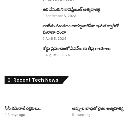
ఉరి వేసుకుని కానిస్టేబుల్ ఆత్మహత్య
September 6, 2023
వాజేడు మండలం అయ్యవారిపేట ఇసుక క్వారీలో
ఘరానా దందా
April 5, 2024
రోడ్డు ప్రమాదంలో ఏఎస్ఐ కు తీవ్ర గాయాలు
August 8, 2024
Recent Tech News
సీసీ కెమెరాలే రక్షకులు..
అప్పుల బాధతో రైతు ఆత్మహత్య
3 days ago
1 week ago