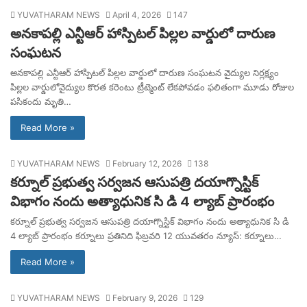
YUVATHARAM NEWS
April 4, 2026
147
అనకాపల్లి ఎన్టీఆర్ హాస్పిటల్ పిల్లల వార్డులో దారుణ
సంఘటన
అనకాపల్లి ఎన్టీఆర్ హాస్పిటల్ పిల్లల వార్డులో దారుణ సంఘటన వైద్యుల నిర్లక్ష్యం
పిల్లల వార్డులోవైద్యుల కొరత కరెంటు ట్రీట్మెంట్ లేకపోవడం ఫలితంగా మూడు రోజుల
పసికందు మృతి…
Read More »
YUVATHARAM NEWS
February 12, 2026
138
కర్నూల్ ప్రభుత్వ సర్వజన ఆసుపత్రి దయాగ్నొస్టిక్
విభాగం నందు అత్యాధునిక సి డి 4 ల్యాబ్ ప్రారంభం
కర్నూల్ ప్రభుత్వ సర్వజన ఆసుపత్రి దయాగ్నొస్టిక్ విభాగం నందు అత్యాధునిక సి డి
4 ల్యాబ్ ప్రారంభం కర్నూలు ప్రతినిది ఫిబ్రవరి 12 యువతరం న్యూస్: కర్నూలు…
Read More »
YUVATHARAM NEWS
February 9, 2026
129