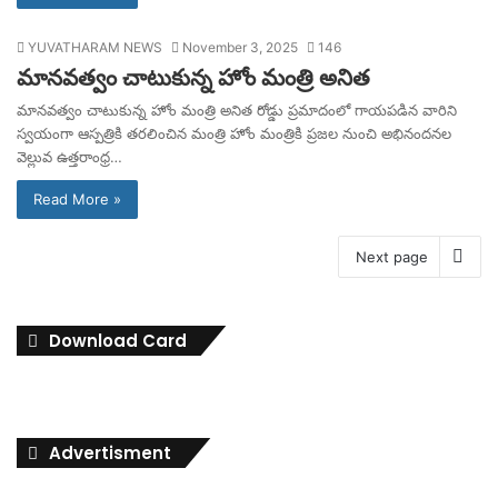
YUVATHARAM NEWS
November 3, 2025
146
మానవత్వం చాటుకున్న హోం మంత్రి అనిత
మానవత్వం చాటుకున్న హోం మంత్రి అనిత రోడ్డు ప్రమాదంలో గాయపడిన వారిని
స్వయంగా ఆస్పత్రికి తరలించిన మంత్రి హోం మంత్రికి ప్రజల నుంచి అభినందనల
వెల్లువ ఉత్తరాంధ్ర…
Read More »
Next page
Download Card
Advertisment