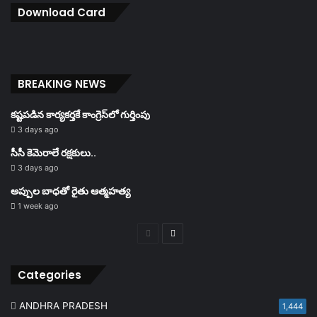
Download Card
BREAKING NEWS
కష్టపడిన కార్యకర్తకే కాంగ్రెస్‌లో గుర్తింపు
3 days ago
సీసీ కెమెరాలే రక్షకులు..
3 days ago
అప్పుల బాధతో రైతు ఆత్మహత్య
1 week ago
Previous
Next
page
page
Categories
ANDHRA PRADESH
1,444