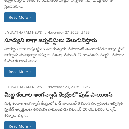
లక్ష్యం రేపల్లె డిసెంబర్ 16 యువతరం న్యూస్: రాష్ట్రంలో పేద, మధ్య తరగతి
ప్రజలెవరూ…
Read More »
YUVATHARAM NEWS
November 27, 2025
155
సూర్యుని లాగా జర్నలిస్టులు వెలుగునిస్తారు
సూర్యుని లాగా జర్నలిస్టులు వెలుగునిస్తారు సమాజానికి ఉపయోగపడేది జర్నలిస్టులే
ఆరోగ్యమే మహాభాగ్యం కర్నూలు ప్రతినిధి నవంబర్ 27 యువతరం న్యూస్: సమాజం
కి హాని కలిగించే వారిని…
Read More »
YUVATHARAM NEWS
November 20, 2025
262
మిట్ట కందాల అంగన్వాడి కేంద్రంలో ఫుడ్ పాయిజన్
మిట్ట కందాల అంగన్వాడి కేంద్రంలో ఫుడ్ పాయిజన్ 8 మంది చిన్నారులకు అస్వస్థత
ప్రైవేట్ ఆస్పత్రులకు తరలింపు పాములపాడు నవంబర్ 20 యువతరం న్యూస్:
కర్నూలు జిల్లా…
Read More »