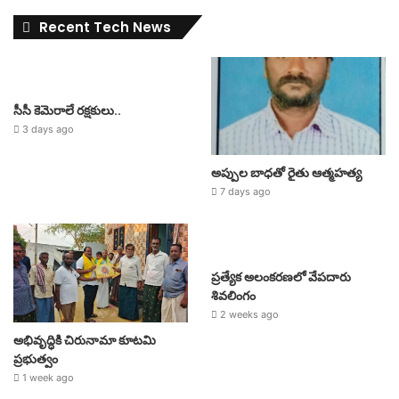
Recent Tech News
సీసీ కెమెరాలే రక్షకులు..
3 days ago
అప్పుల బాధతో రైతు ఆత్మహత్య
7 days ago
ప్రత్యేక అలంకరణలో వేపదారు
శివలింగం
2 weeks ago
అభివృద్ధికి చిరునామా కూటమి
ప్రభుత్వం
1 week ago