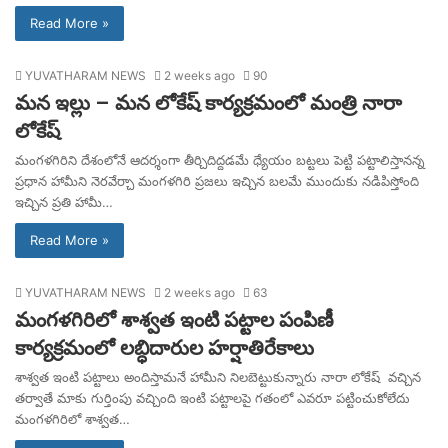
Read More »
YUVATHARAM NEWS
2 weeks ago
90
మన ఇల్లు – మన లోకేష్ కార్యక్రమంలో మంత్రి నారా
లోకేష్
మంగళగిరిని దేశంలోనే ఆదర్శంగా తీర్చిదిద్దడమే ధ్యేయం బట్టలు పెట్టి పట్టాలిస్తానన్న
ప్రధాన హామీని నెరవేర్చా మంగళగిరి ప్రజలు ఇచ్చిన బలమే ముందుకు నడిపిస్తోంది
ఇచ్చిన ప్రతి హామీ…
Read More »
YUVATHARAM NEWS
2 weeks ago
63
మంగళగిరిలో శాశ్వత ఇంటి పట్టాల పంపిణీ
కార్యక్రమంలో లబ్ధిదారుల హర్షాతిరేకాలు
శాశ్వత ఇంటి పట్టాలు అందిస్తామనే హామీని నిలబెట్టుకున్నారు నారా లోకేష్ వచ్చిన
తర్వాతే మాకు గుర్తింపు వచ్చింది ఇంటి పట్టాలపై గతంలో ఎవరూ పట్టించుకోలేదు
మంగళగిరిలో శాశ్వత…