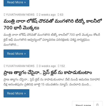
Read More »
YUVATHARAM NEWS
2 weeks ago
63
మంత్రి నారా లోకేష్ చొరవతో మంగళగిరి టిడ్కో కాలనీలో
700 భారీ మొక్కలు
మంత్రి నారా లోకేష్ చొరవతో మంగళగిరి టిడ్కో కాలనీలో 700 భారీ మొక్కలు రోటరీ
క్లబ్ ఆఫ్ మంగళగిరి ఆధ్వర్యంలో పర్యావరణ పరిరక్షణకు విశిష్ట కార్యక్రమం
మంగళగిరి…
Read More »
YUVATHARAM NEWS
3 weeks ago
152
ప్రాణ త్యాగం చేసైనా.. ప్రెస్ క్లబ్ ను కాపాడుకుంటాం
ప్రాణ త్యాగం చేసైనా.. ప్రెస్ క్లబ్ ను కాపాడుకుంటాం! నేటి నుండి ఆమరణ నిరాహార
దీక్ష అనంతపురం ప్రతినిధి జూలై 15 యువతరం న్యూస్: వందలాది మంది…
Read More »
Next page