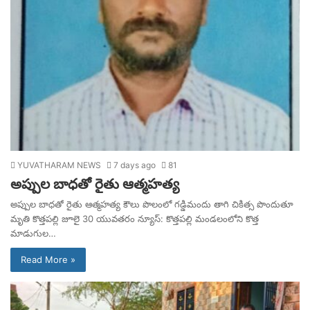
YUVATHARAM NEWS
7 days ago
81
అప్పుల బాధతో రైతు ఆత్మహత్య
అప్పుల బాధతో రైతు ఆత్మహత్య కౌలు పొలంలో గడ్డిమందు తాగి చికిత్స పొందుతూ
మృతి కొత్తపల్లి జూలై 30 యువతరం న్యూస్: కొత్తపల్లి మండలంలోని కొత్త
మాడుగుల…
Read More »