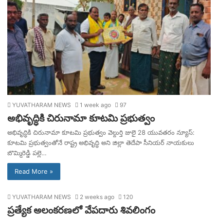
YUVATHARAM NEWS
1 week ago
97
అభివృద్ధికి చిరునామా కూటమి ప్రభుత్వం
అభివృద్ధికి చిరునామా కూటమి ప్రభుత్వం వెల్దుర్తి జులై 28 యువతరం న్యూస్:
కూటమి ప్రభుత్వంతోనే రాష్ట్ర అభివృద్ధి అని జిల్లా తెదేపా సీనియర్ నాయకులు
బొమ్మిరెడ్డి పల్లె…
Read More »
YUVATHARAM NEWS
2 weeks ago
120
ప్రత్యేక అలంకరణలో వేపదారు శివలింగం