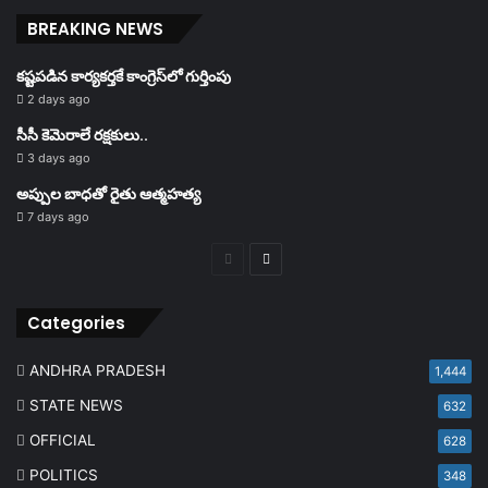
BREAKING NEWS
కష్టపడిన కార్యకర్తకే కాంగ్రెస్‌లో గుర్తింపు
2 days ago
సీసీ కెమెరాలే రక్షకులు..
3 days ago
అప్పుల బాధతో రైతు ఆత్మహత్య
7 days ago
Previous
Next
page
page
Categories
ANDHRA PRADESH
1,444
STATE NEWS
632
OFFICIAL
628
POLITICS
348