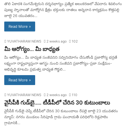
తొలి ఏకాదశి సంగమేశ్వరుని దర్శనభాగ్యం ప్రత్యేక అలంకరణలో వేపదారు శివలింగం
పుణ్య స్నానాలతో మార్మోగిన క్షేత్రం భక్తులకు దాతలు అన్నదాన కార్యక్రమం కొత్తపల్లి
జూలై 26 యువతరం…
Read More »
YUVATHARAM NEWS
2 weeks ago
102
మీ ఆరోగ్యం… మీ బాధ్యత
మీ ఆరోగ్యం… మీ బాధ్యత సంజీవనిని సద్వినియోగం చేసుకోండి ప్రజారోగ్య భద్రతే
లక్ష్యంగా రాష్ట్రవ్యాప్తంగా ఆగస్టు నుంచి సంజీవని ప్రజారోగ్యం-ప్రజా సంక్షేమం-
అభివృద్ధి కూటమి ప్రభుత్వ బాధ్యత గొడ్డలి…
Read More »
YUVATHARAM NEWS
2 weeks ago
110
వైసీపీకి గుడ్‌బై….. టీడీపీలో చేరిన 30 కుటుంబాలు
వైసీపీకి గుడ్‌బై చెప్పి టీడీపీలో చేరిన 30 కుటుంబాలు రేపల్లె జూలై 23 యువతరం
న్యూస్: నగరం మండలం సిరిపూడి గ్రామ పంచాయతీ పరిధిలోని రెడ్లపాలెం
గ్రామానికి…