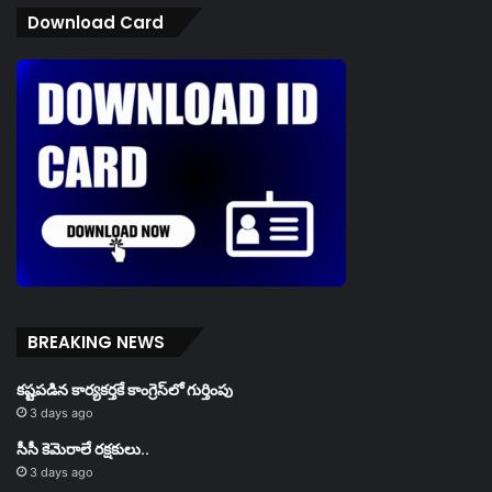
Download Card
BREAKING NEWS
కష్టపడిన కార్యకర్తకే కాంగ్రెస్‌లో గుర్తింపు
3 days ago
సీసీ కెమెరాలే రక్షకులు..
3 days ago