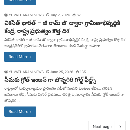
YUVATHARAM NEWS
July 2, 2026
62
వికసిత్ భారత్ – జీ రామ్‌ జీ’ ద్వారా గ్రామీణాభివృద్ధికి
కేంద్ర, రాష్ట్ర ప్రభుత్వం కొత్త దిశ
వికసిత్ భారత్ – జీ రామ్‌ జీ’ ద్వారా గ్రామీణాభివృద్ధికి కేంద్ర, రాష్ట్ర ప్రభుత్వం కొత్త దిశ
ఆంధ్రప్రదేశ్‌లో శ్రామికుల వేతనాలు తెలంగాణ కంటే మెరుగ్గా అమలు…
Read More »
YUVATHARAM NEWS
June 25, 2026
135
సీమకు గ్రోత్ ఇంజన్ గా జొన్నగిరి గోల్డ్ ఫీల్డ్స్
రాష్ట్రంలో సువర్ణాధ్యాయం ప్రారంభం ఏపీలో పండని పంటలు లేవు… దొరకని
ఖనిజాలు లేవు సీమకు పునర్ వైభవం… చరిత్ర పునరావృతం సీమకు గ్రోత్ ఇంజన్ గా
జొన్నగిరి…
Read More »
Next page