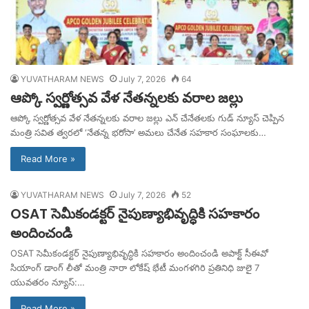
YUVATHARAM NEWS
July 7, 2026
64
ఆప్కో స్వర్ణోత్సవ వేళ నేతన్నలకు వరాల జల్లు
ఆప్కో స్వర్ణోత్సవ వేళ నేతన్నలకు వరాల జల్లు ఎన్ చేనేతలకు గుడ్ న్యూస్ చెప్పిన
మంత్రి సవిత త్వరలో ‘నేతన్న భరోసా’ అమలు చేనేత సహకార సంఘాలకు…
Read More »
YUVATHARAM NEWS
July 7, 2026
52
OSAT సెమీకండక్టర్ నైపుణ్యాభివృద్ధికి సహకారం
అందించండి
OSAT సెమీకండక్టర్ నైపుణ్యాభివృద్ధికి సహకారం అందించండి అపాక్ట్ సీఈవో
సియాంగ్ డాంగ్ లీతో మంత్రి నారా లోకేష్ భేటీ మంగళగిరి ప్రతినిధి జులై 7
యువతరం న్యూస్:…
Read More »