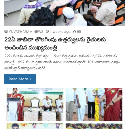
YUVATHARAM NEWS
4 weeks ago
65
22ఏ జాబితా తొలగింపు ఉత్తర్వులను రైతులకు
అందించిన ముఖ్యమంత్రి
22ఏ సంకెళ్లు తెంచిన ప్రభుత్వం… గుటుపల్లి రైతుల ఆనందం 2,074 ఎకరాలకు
విముక్తి.. 897 మంది రైతాంగానికి ఊరట బనగానపల్లెలోని 101 ఎకరాలకూ మోక్షం
తహసీల్దార్ కార్యాలయంలోనే…
Read More »