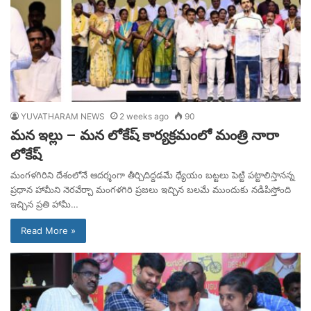
YUVATHARAM NEWS
2 weeks ago
90
మన ఇల్లు – మన లోకేష్ కార్యక్రమంలో మంత్రి నారా
లోకేష్
మంగళగిరిని దేశంలోనే ఆదర్శంగా తీర్చిదిద్దడమే ధ్యేయం బట్టలు పెట్టి పట్టాలిస్తానన్న
ప్రధాన హామీని నెరవేర్చా మంగళగిరి ప్రజలు ఇచ్చిన బలమే ముందుకు నడిపిస్తోంది
ఇచ్చిన ప్రతి హామీ…
Read More »