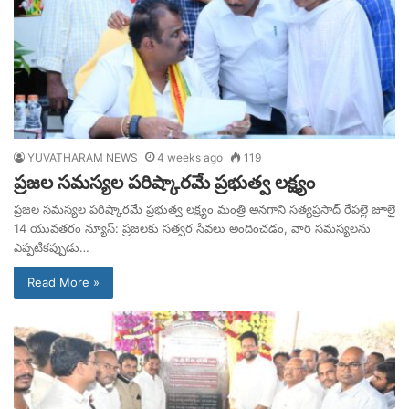
YUVATHARAM NEWS
4 weeks ago
119
ప్రజల సమస్యల పరిష్కారమే ప్రభుత్వ లక్ష్యం
ప్రజల సమస్యల పరిష్కారమే ప్రభుత్వ లక్ష్యం మంత్రి అనగాని సత్యప్రసాద్ రేపల్లె జూలై
14 యువతరం న్యూస్: ప్రజలకు సత్వర సేవలు అందించడం, వారి సమస్యలను
ఎప్పటికప్పుడు…
Read More »