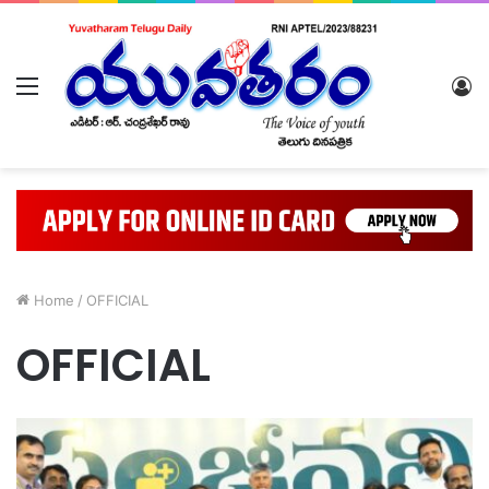
Menu
L
In
Home
/
OFFICIAL
OFFICIAL