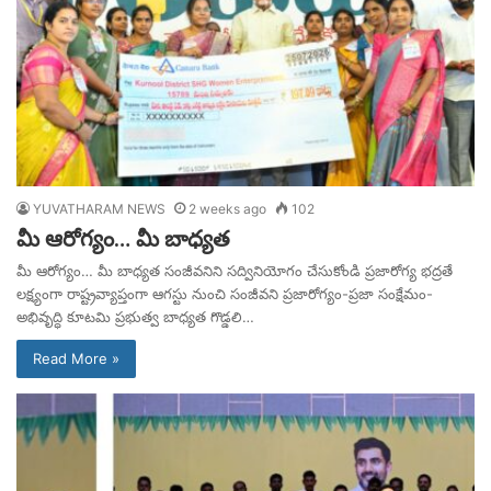
YUVATHARAM NEWS
2 weeks ago
102
మీ ఆరోగ్యం… మీ బాధ్యత
మీ ఆరోగ్యం… మీ బాధ్యత సంజీవనిని సద్వినియోగం చేసుకోండి ప్రజారోగ్య భద్రతే
లక్ష్యంగా రాష్ట్రవ్యాప్తంగా ఆగస్టు నుంచి సంజీవని ప్రజారోగ్యం-ప్రజా సంక్షేమం-
అభివృద్ధి కూటమి ప్రభుత్వ బాధ్యత గొడ్డలి…
Read More »