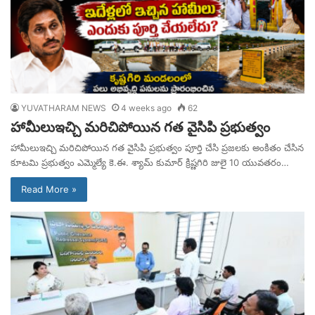
YUVATHARAM NEWS
4 weeks ago
62
హామీలుఇచ్చి మరిచిపోయిన గత వైసిపి ప్రభుత్వం
హామీలుఇచ్చి మరిచిపోయిన గత వైసిపి ప్రభుత్వం పూర్తి చేసి ప్రజలకు అంకితం చేసిన
కూటమి ప్రభుత్వం ఎమ్మెల్యే కె.ఈ. శ్యామ్ కుమార్ క్రిష్ణగిరి జులై 10 యువతరం…
Read More »