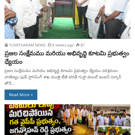
YUVATHARAM NEWS
4 weeks ago
87
ప్రజల సంక్షేమము మరియు అభివృద్ధి కూటమి ప్రభుత్వం
ధ్యేయం
ప్రజల సంక్షేమము మరియు అభివృద్ధి కూటమి ప్రభుత్వం ధ్యేయం పరిశ్రమలు
వాణిజ్యం ఫుడ్ ప్రాసెసింగ్ శాఖ మంత్రి టీజీ భరత్ గుప్తా డబుల్ ఇంజన్ సర్కార్
తోనే…
Read More »