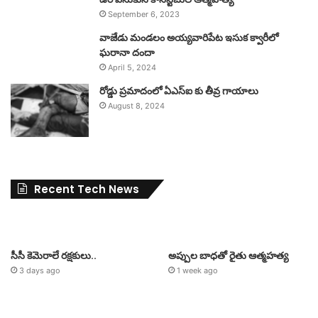
September 6, 2023
వాజేడు మండలం అయ్యవారిపేట ఇసుక క్వారీలో
ఘరానా దందా
April 5, 2024
రోడ్డు ప్రమాదంలో ఏఎస్ఐ కు తీవ్ర గాయాలు
August 8, 2024
Recent Tech News
సీసీ కెమెరాలే రక్షకులు..
అప్పుల బాధతో రైతు ఆత్మహత్య
3 days ago
1 week ago