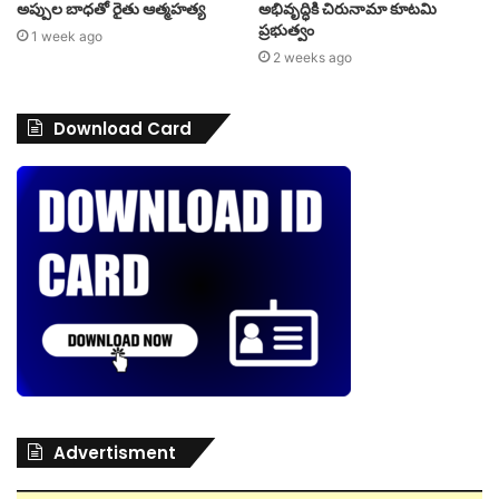
అప్పుల బాధతో రైతు ఆత్మహత్య
అభివృద్ధికి చిరునామా కూటమి
ప్రభుత్వం
1 week ago
2 weeks ago
Download Card
Advertisment