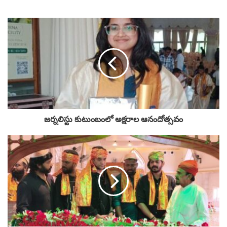
జర్నలిస్టు కుటుంబంలో అక్షరాల ఆనందోత్సవం