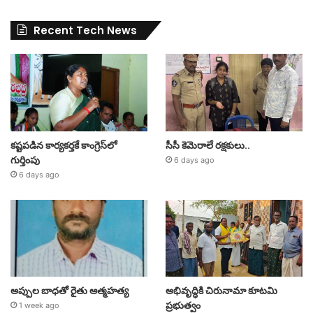
Recent Tech News
కష్టపడిన కార్యకర్తకే కాంగ్రెస్‌లో
సీసీ కెమెరాలే రక్షకులు..
గుర్తింపు
6 days ago
6 days ago
అప్పుల బాధతో రైతు ఆత్మహత్య
అభివృద్ధికి చిరునామా కూటమి
ప్రభుత్వం
1 week ago