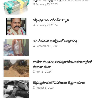
February 13, 2025
రోడ్డు ప్రమాదంలో ఎస్ఐ మృతి
February 21, 2024
ఉరి వేసుకుని కానిస్టేబుల్ ఆత్మహత్య
September 6, 2023
వాజేడు మండలం అయ్యవారిపేట ఇసుక క్వారీలో
ఘరానా దందా
April 5, 2024
రోడ్డు ప్రమాదంలో ఏఎస్ఐ కు తీవ్ర గాయాలు
August 8, 2024