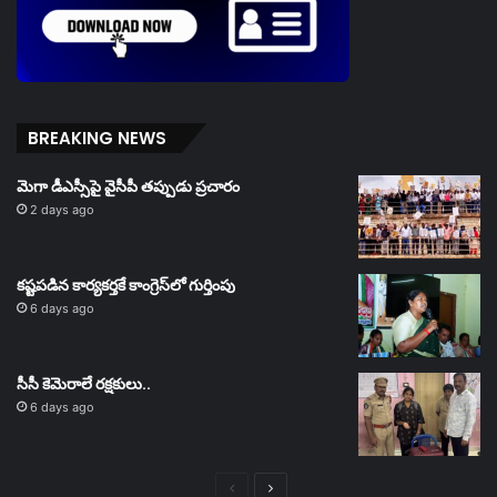
BREAKING NEWS
మెగా డీఎస్సీపై వైసీపీ తప్పుడు ప్రచారం
2 days ago
కష్టపడిన కార్యకర్తకే కాంగ్రెస్‌లో గుర్తింపు
6 days ago
సీసీ కెమెరాలే రక్షకులు..
6 days ago
Previous
Next