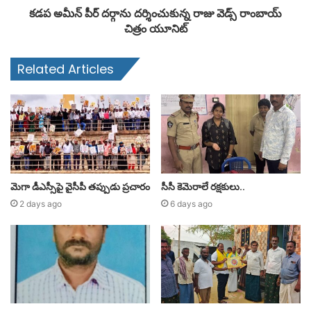
కడప అమీన్ పీర్ దర్గాను దర్శించుకున్న రాజు వెడ్స్ రాంబాయ్
చిత్రం యూనిట్
Related Articles
మెగా డీఎస్సీపై వైసీపీ తప్పుడు ప్రచారం
సీసీ కెమెరాలే రక్షకులు..
2 days ago
6 days ago