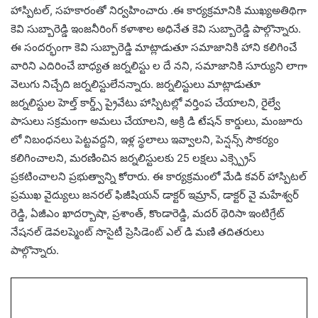
హాస్పిటల్, సహకారంతో నిర్వహించారు .ఈ కార్యక్రమానికి ముఖ్యఅతిథిగా
కెవి సుబ్బారెడ్డి ఇంజనీరింగ్ కళాశాల అధినేత కెవి సుబ్బారెడ్డి పాల్గొన్నారు.
ఈ సందర్భంగా కెవి సుబ్బారెడ్డి మాట్లాడుతూ సమాజానికి హాని కలిగించే
వారిని ఎదిరించే బాధ్యత జర్నలిస్టు ల దే నని, సమాజానికి సూర్యుని లాగా
వెలుగు నిచ్చేది జర్నలిస్టులేనన్నారు. జర్నలిస్టులు మాట్లాడుతూ
జర్నలిస్టుల హెల్త్ కార్డ్స్ ప్రైవేటు హాస్పిటల్లో వర్తింప చేయాలని, రైల్వే
పాసులు సక్రమంగా అమలు చేయాలని, అక్రి డి టేషన్ కార్డులు, మంజూరు
లో నిబంధనలు పెట్టవద్దని, ఇళ్ల స్థలాలు ఇవ్వాలని, పెన్షన్స్ సౌకర్యం
కలిగించాలని, మరణించిన జర్నలిస్టులకు 25 లక్షలు ఎక్స్ప్రెస్
ప్రకటించాలని ప్రభుత్వాన్ని కోరారు. ఈ కార్యక్రమంలో మేడి కవర్ హాస్పిటల్
ప్రముఖ వైద్యులు జనరల్ ఫిజీషియన్ డాక్టర్ ఇమ్రాన్, డాక్టర్ వై మహేశ్వర్
రెడ్డి, ఏజీఎం ఖాదర్బాషా, ప్రశాంత్, కొండారెడ్డి, మదర్ థెరిసా ఇంటిగ్రేట్
నేషనల్ డెవలప్మెంట్ సొసైటీ ప్రెసిడెంట్ ఎల్ డి మణి తదితరులు
పాల్గొన్నారు.