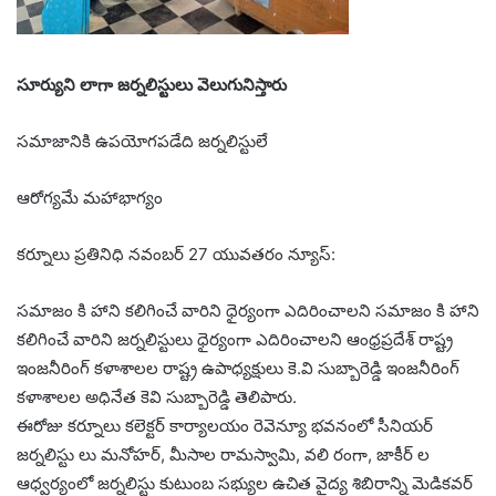
సూర్యుని లాగా జర్నలిస్టులు వెలుగునిస్తారు
సమాజానికి ఉపయోగపడేది జర్నలిస్టులే
ఆరోగ్యమే మహాభాగ్యం
కర్నూలు ప్రతినిధి నవంబర్ 27 యువతరం న్యూస్:
సమాజం కి హాని కలిగించే వారిని ధైర్యంగా ఎదిరించాలని సమాజం కి హాని
కలిగించే వారిని జర్నలిస్టులు ధైర్యంగా ఎదిరించాలని ఆంధ్రప్రదేశ్ రాష్ట్ర
ఇంజనీరింగ్ కళాశాలల రాష్ట్ర ఉపాధ్యక్షులు కె.వి సుబ్బారెడ్డి ఇంజనీరింగ్
కళాశాలల అధినేత కెవి సుబ్బారెడ్డి తెలిపారు.
ఈరోజు కర్నూలు కలెక్టర్ కార్యాలయం రెవెన్యూ భవనంలో సీనియర్
జర్నలిస్టు లు మనోహర్, మీసాల రామస్వామి, వలి రంగా, జాకీర్ ల
ఆధ్వర్యంలో జర్నలిస్టు కుటుంబ సభ్యుల ఉచిత వైద్య శిబిరాన్ని మెడికవర్