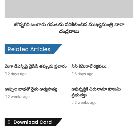
జొన్నగిరి బంగారు గనులను పరిశీలించిన ముఖ్యమంత్రి నారా
చంద్రబాబు
Related Articles
మెగా డీఎస్సీపై వైసీపీ తప్పుడు ప్రచారం
సీసీ కెమెరాలే రక్షకులు..
2 days ago
6 days ago
అప్పుల బాధతో రైతు ఆత్మహత్య
అభివృద్ధికి చిరునామా కూటమి
ప్రభుత్వం
2 weeks ago
2 weeks ago
Download Card