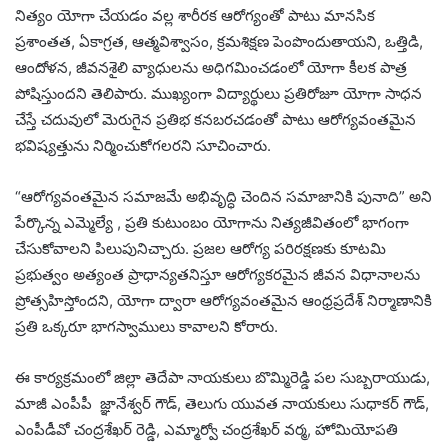
నిత్యం యోగా చేయడం వల్ల శారీరక ఆరోగ్యంతో పాటు మానసిక
ప్రశాంతత, ఏకాగ్రత, ఆత్మవిశ్వాసం, క్రమశిక్షణ పెంపొందుతాయని, ఒత్తిడి,
ఆందోళన, జీవనశైలి వ్యాధులను అధిగమించడంలో యోగా కీలక పాత్ర
పోషిస్తుందని తెలిపారు. ముఖ్యంగా విద్యార్థులు ప్రతిరోజూ యోగా సాధన
చేస్తే చదువులో మెరుగైన ప్రతిభ కనబరచడంతో పాటు ఆరోగ్యవంతమైన
భవిష్యత్తును నిర్మించుకోగలరని సూచించారు.
“ఆరోగ్యవంతమైన సమాజమే అభివృద్ధి చెందిన సమాజానికి పునాది” అని
పేర్కొన్న ఎమ్మెల్యే , ప్రతి కుటుంబం యోగాను నిత్యజీవితంలో భాగంగా
చేసుకోవాలని పిలుపునిచ్చారు. ప్రజల ఆరోగ్య పరిరక్షణకు కూటమి
ప్రభుత్వం అత్యంత ప్రాధాన్యతనిస్తూ ఆరోగ్యకరమైన జీవన విధానాలను
ప్రోత్సహిస్తోందని, యోగా ద్వారా ఆరోగ్యవంతమైన ఆంధ్రప్రదేశ్ నిర్మాణానికి
ప్రతి ఒక్కరూ భాగస్వాములు కావాలని కోరారు.
ఈ కార్యక్రమంలో జిల్లా తెదేపా నాయకులు బొమ్మిరెడ్డి పల సుబ్బరాయుడు,
మాజీ ఎంపీపీ జ్ఞానేశ్వర్ గౌడ్, తెలుగు యువత నాయకులు సుధాకర్ గౌడ్,
ఎంపీడీవో చంద్రశేఖర్ రెడ్డి, ఎమ్మార్వో చంద్రశేఖర్ వర్మ, హోమియోపతి