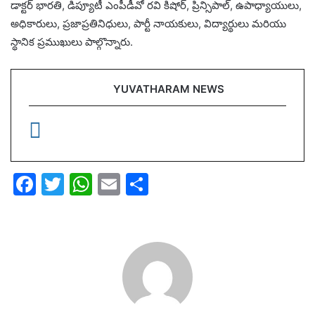
డాక్టర్ భారతి, డిప్యూటీ ఎంపీడీవో రవి కిషోర్, ప్రిన్సిపాల్, ఉపాధ్యాయులు,
అధికారులు, ప్రజాప్రతినిధులు, పార్టీ నాయకులు, విద్యార్థులు మరియు
స్థానిక ప్రముఖులు పాల్గొన్నారు.
YUVATHARAM NEWS
F
T
W
E
S
a
w
h
m
h
c
itt
at
ai
ar
e
er
s
l
e
b
A
o
p