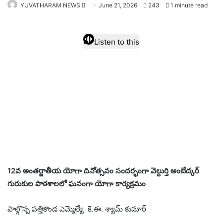
Send
YUVATHARAM NEWS
June 21, 2026
243
1 minute read
an
email
Listen to this
12వ అంతర్జాతీయ యోగా దినోత్సవం సందర్భంగా వెల్దుర్తి అంబేద్కర్
గురుకుల పాఠశాలలో ఘనంగా యోగా కార్యక్రమం
పాల్గొన్న పత్తికొండ ఎమ్మెల్యే కె.ఈ. శ్యామ్ కుమార్