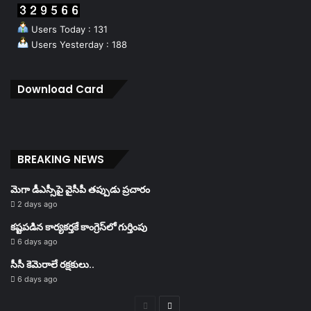
Users Today : 131
Users Yesterday : 188
Download Card
BREAKING NEWS
మెగా డీఎస్సీపై వైసీపీ తప్పుడు ప్రచారం
2 days ago
కష్టపడిన కార్యకర్తకే కాంగ్రెస్‌లో గుర్తింపు
6 days ago
సీసీ కెమెరాలే రక్షకులు..
6 days ago
Previous
Next