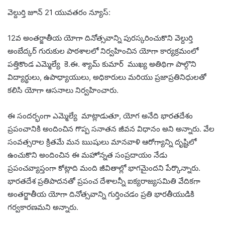
వెల్దుర్తి జూన్ 21 యువతరం న్యూస్:
12వ అంతర్జాతీయ యోగా దినోత్సవాన్ని పురస్కరించుకొని వెల్దుర్తి
అంబేద్కర్ గురుకుల పాఠశాలలో నిర్వహించిన యోగా కార్యక్రమంలో
పత్తికొండ ఎమ్మెల్యే కె.ఈ. శ్యామ్ కుమార్ ముఖ్య అతిథిగా పాల్గొని
విద్యార్థులు, ఉపాధ్యాయులు, అధికారులు మరియు ప్రజాప్రతినిధులతో
కలిసి యోగా ఆసనాలు నిర్వహించారు.
ఈ సందర్భంగా ఎమ్మెల్యే మాట్లాడుతూ, యోగ అనేది భారతదేశం
ప్రపంచానికి అందించిన గొప్ప సనాతన జీవన విధానం అని అన్నారు. వేల
సంవత్సరాల క్రితమే మన ఋషులు మానవాళి ఆరోగ్యాన్ని దృష్టిలో
ఉంచుకొని అందించిన ఈ మహోన్నత సంప్రదాయం నేడు
ప్రపంచవ్యాప్తంగా కోట్లాది మంది జీవితాల్లో భాగమైందని పేర్కొన్నారు.
భారతదేశ ప్రతిపాదనతో ప్రపంచ దేశాలన్నీ ఐక్యరాజ్యసమితి వేదికగా
అంతర్జాతీయ యోగా దినోత్సవాన్ని గుర్తించడం ప్రతి భారతీయుడికి
గర్వకారణమని అన్నారు.