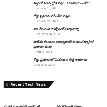
త్వరలో మార్కెట్లోకి కొత్త 50 రూపాయల నోటు
February 13, 2025
రోడ్డు ప్రమాదంలో ఎస్ఐ మృతి
February 21, 2024
ఉరి వేసుకుని కానిస్టేబుల్ ఆత్మహత్య
September 6, 2023
వాజేడు మండలం అయ్యవారిపేట ఇసుక క్వారీలో
ఘరానా దందా
April 5, 2024
రోడ్డు ప్రమాదంలో ఏఎస్ఐ కు తీవ్ర గాయాలు
August 8, 2024
Recent Tech News
కష్టపడిన కార్యకర్తకే కాంగ్రెస్‌లో
సీసీ కెమెరాలే రక్షకులు..