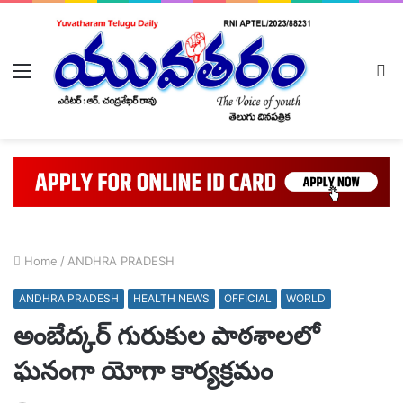
Menu
L
In
Home
/
ANDHRA PRADESH
ANDHRA PRADESH
HEALTH NEWS
OFFICIAL
WORLD
అంబేద్కర్ గురుకుల పాఠశాలలో
ఘనంగా యోగా కార్యక్రమం