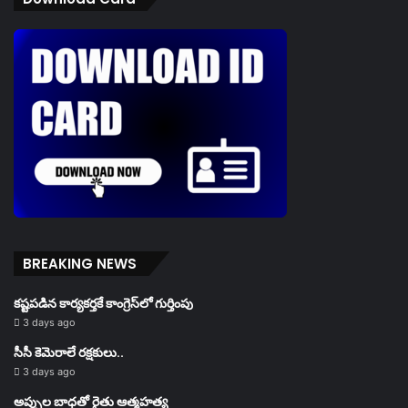
BREAKING NEWS
కష్టపడిన కార్యకర్తకే కాంగ్రెస్‌లో గుర్తింపు
3 days ago
సీసీ కెమెరాలే రక్షకులు..
3 days ago
అప్పుల బాధతో రైతు ఆత్మహత్య