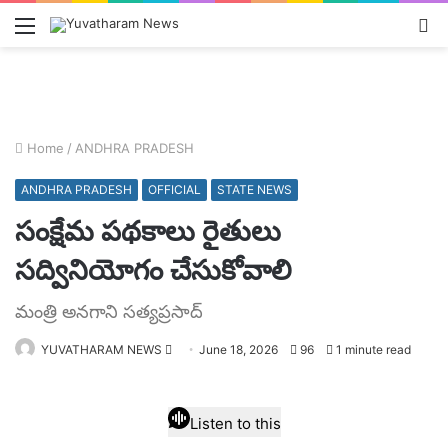
Menu
L
In
Home
/
ANDHRA PRADESH
ANDHRA PRADESH
OFFICIAL
STATE NEWS
సంక్షేమ పథకాలు రైతులు
సద్వినియోగం చేసుకోవాలి
మంత్రి అనగాని సత్యప్రసాద్
Send
YUVATHARAM NEWS
June 18, 2026
96
1 minute read
an
email
Listen to this