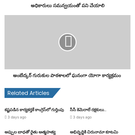
అధికారులు సమన్వయంతో పని చేయాలి
అంబేద్కర్ గురుకుల పాఠశాలలో ఘనంగా యోగా కార్యక్రమం
Related Articles
కష్టపడిన కార్యకర్తకే కాంగ్రెస్‌లో గుర్తింపు
సీసీ కెమెరాలే రక్షకులు..
3 days ago
3 days ago
అప్పుల బాధతో రైతు ఆత్మహత్య
అభివృద్ధికి చిరునామా కూటమి