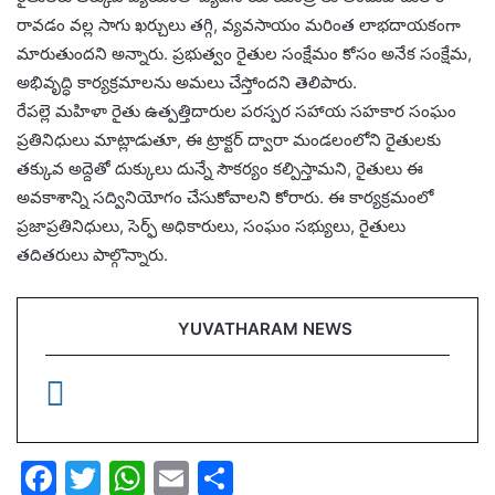
రావడం వల్ల సాగు ఖర్చులు తగ్గి, వ్యవసాయం మరింత లాభదాయకంగా
మారుతుందని అన్నారు. ప్రభుత్వం రైతుల సంక్షేమం కోసం అనేక సంక్షేమ,
అభివృద్ధి కార్యక్రమాలను అమలు చేస్తోందని తెలిపారు.
రేపల్లె మహిళా రైతు ఉత్పత్తిదారుల పరస్పర సహాయ సహకార సంఘం
ప్రతినిధులు మాట్లాడుతూ, ఈ ట్రాక్టర్ ద్వారా మండలంలోని రైతులకు
తక్కువ అద్దెతో దుక్కులు దున్నే సౌకర్యం కల్పిస్తామని, రైతులు ఈ
అవకాశాన్ని సద్వినియోగం చేసుకోవాలని కోరారు. ఈ కార్యక్రమంలో
ప్రజాప్రతినిధులు, సెర్ఫ్ అధికారులు, సంఘం సభ్యులు, రైతులు
తదితరులు పాల్గొన్నారు.
YUVATHARAM NEWS
F
T
W
E
S