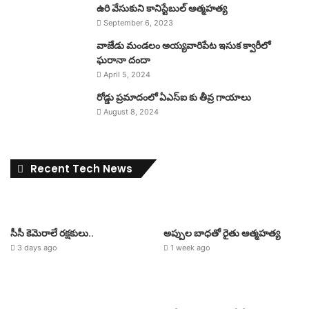
ఉరి వేసుకుని కానిస్టేబుల్ ఆత్మహత్య
September 6, 2023
వాజేడు మండలం అయ్యవారిపేట ఇసుక క్వారీలో
ఘరానా దందా
April 5, 2024
రోడ్డు ప్రమాదంలో ఏఎస్ఐ కు తీవ్ర గాయాలు
August 8, 2024
Recent Tech News
సీసీ కెమెరాలే రక్షకులు..
అప్పుల బాధతో రైతు ఆత్మహత్య
3 days ago
1 week ago