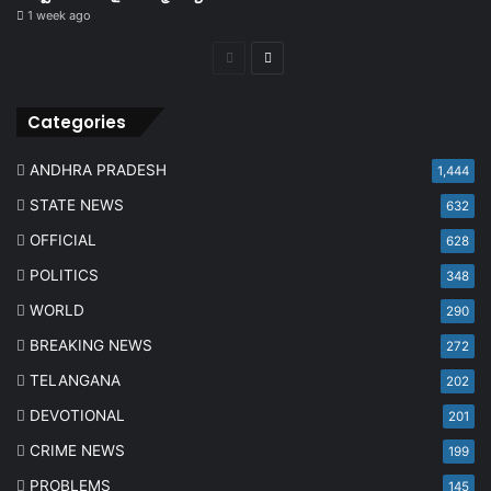
1 week ago
Previous
Next
page
page
Categories
ANDHRA PRADESH
1,444
STATE NEWS
632
OFFICIAL
628
POLITICS
348
WORLD
290
BREAKING NEWS
272
TELANGANA
202
DEVOTIONAL
201
CRIME NEWS
199
PROBLEMS
145