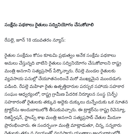
సంక్షేమ పథకాలు రైతులు సద్వినియోగం చేసుకోవాలి
రేపల్లె, జూన్ 18 యువతరం న్యూస్:
రైతుల సంక్షేమం కోసం కూటమి ప్రభుత్వం అనేక సంక్షేమ పథకాలు
అమలు చేస్తున్నది వాటిని రైతులు సద్వినియోగం చేసుకోవాలని రాష్ట్ర
మంత్రి అనగాని సత్యప్రసాద్ పేర్కొన్నారు. రేపల్లె మండల రైతులకు
వ్యవసాయ పనుల్లో చేయూతనందించే మరో ముఖ్యమైన ముందడుగు
పడింది. రేపల్లె మహిళా రైతు ఉత్పత్తిదారుల పరస్పర సహాయ సహకార
సంఘం ఆధ్వర్యంలో, రాష్ట్ర గ్రామీణ పేదరిక నిర్మూలన సంస్థ (సెర్ఫ్)
సహకారంతో రైతులకు తక్కువ అద్దెకు దుక్కులు దున్నేందుకు ఒక నూతన
ట్రాక్టర్‌ను అందుబాటులోకి తీసుకువచ్చారు. ఈ ట్రాక్టర్‌ను రాష్ట్ర రెవెన్యూ,
రిజిస్ట్రేషన్, స్టాంప్స్ శాఖ మంత్రి అనగాని సత్యప్రసాద్ చేతుల మీదుగా
ప్రారంభించారు. ఈ సందర్భంగా మంత్రి మాట్లాడుతూ, చిన్న, సన్నకారు
రైతులకు తక్కువ వ్యయంతో వ్యవసాయ యంత్రాలు అందుబాటులోకి