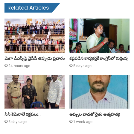
Related Articles
మెగా డీఎస్సీపై వైసీపీ తప్పుడు ప్రచారం
కష్టపడిన కార్యకర్తకే కాంగ్రెస్‌లో గుర్తింపు
24 hours ago
5 days ago
సీసీ కెమెరాలే రక్షకులు..
అప్పుల బాధతో రైతు ఆత్మహత్య
5 days ago
1 week ago