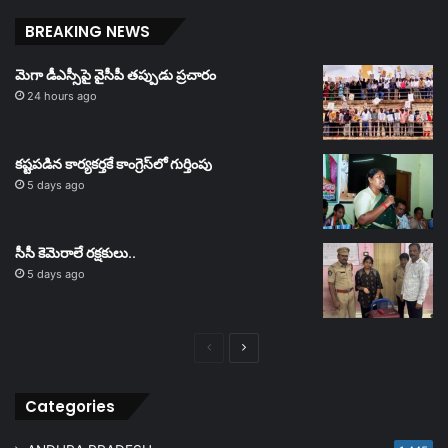
BREAKING NEWS
మెగా డీఎస్సీపై వైసీపీ తప్పుడు ప్రచారం
24 hours ago
కష్టపడిన కార్యకర్తకే కాంగ్రెస్‌లో గుర్తింపు
5 days ago
సీసీ కెమెరాలే రక్షకులు..
5 days ago
Previous
Next
page
page
Categories