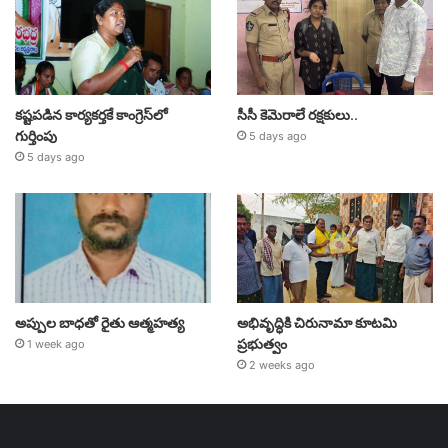
కష్టపడిన కార్యకర్తకే కాంగ్రెస్‌లో
సీసీ కెమెరాలే రక్షకులు..
గుర్తింపు
5 days ago
5 days ago
అప్పుల బాధతో రైతు ఆత్మహత్య
అభివృద్ధికి చిరునామా కూటమి
ప్రభుత్వం
1 week ago
2 weeks ago