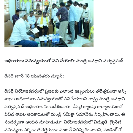
అధికారులు సమన్వయంతో పని చేయాలి
: మంత్రి అనగాని సత్యప్రసాద్
రేపల్లె జూన్ 18 యువతరం న్యూస్:
రేపల్లె నియోజకవర్గంలో ప్రజలకు ఎలాంటి ఇబ్బందులు తలెత్తకుండా అన్ని
శాఖల అధికారులు సమన్వయంతో పనిచేయాలని రాష్ట్ర మంత్రి అనగాని
సత్యప్రసాద్ అధికారులను ఆదేశించారు. రేపల్లె క్యాంపు కార్యాలయంలో
వివిధ శాఖల అధికారులతో మంత్రి సమీక్షా సమావేశం నిర్వహించారు. ఈ
సందర్భంగా ఆయన మాట్లాడుతూ, నియోజకవర్గంలో విద్యుత్, డ్రైనేజీ
సమస్యలు ఎక్కడా తలెత్తకుండా వెంటనే పరిష్కరించాలని, పెండింగ్‌లో