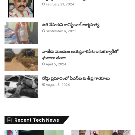
February 21, 2024
ఉరి వేసుకుని కానిస్టేబుల్ ఆత్మహత్య
September 6, 2023
వాజేడు మండలం అయ్యవారిపేట ఇసుక క్వారీలో
ఘరానా దందా
April 5, 2024
రోడ్డు ప్రమాదంలో ఏఎస్ఐ కు తీవ్ర గాయాలు
August 8, 2024
Recent Tech News