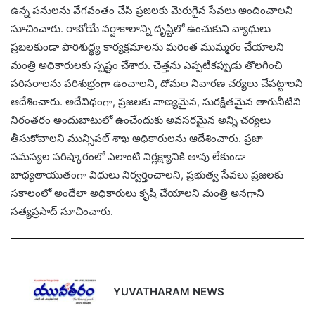
ఉన్న పనులను వేగవంతం చేసి ప్రజలకు మెరుగైన సేవలు అందించాలని
సూచించారు. రాబోయే వర్షాకాలాన్ని దృష్టిలో ఉంచుకుని వ్యాధులు
ప్రబలకుండా పారిశుద్ధ్య కార్యక్రమాలను మరింత ముమ్మరం చేయాలని
మంత్రి అధికారులకు స్పష్టం చేశారు. చెత్తను ఎప్పటికప్పుడు తొలగించి
పరిసరాలను పరిశుభ్రంగా ఉంచాలని, దోమల నివారణ చర్యలు చేపట్టాలని
ఆదేశించారు. అదేవిధంగా, ప్రజలకు నాణ్యమైన, సురక్షితమైన తాగునీటిని
నిరంతరం అందుబాటులో ఉంచేందుకు అవసరమైన అన్ని చర్యలు
తీసుకోవాలని మున్సిపల్ శాఖ అధికారులను ఆదేశించారు. ప్రజా
సమస్యల పరిష్కారంలో ఎలాంటి నిర్లక్ష్యానికి తావు లేకుండా
బాధ్యతాయుతంగా విధులు నిర్వర్తించాలని, ప్రభుత్వ సేవలు ప్రజలకు
సకాలంలో అందేలా అధికారులు కృషి చేయాలని మంత్రి అనగాని
సత్యప్రసాద్ సూచించారు.
YUVATHARAM NEWS