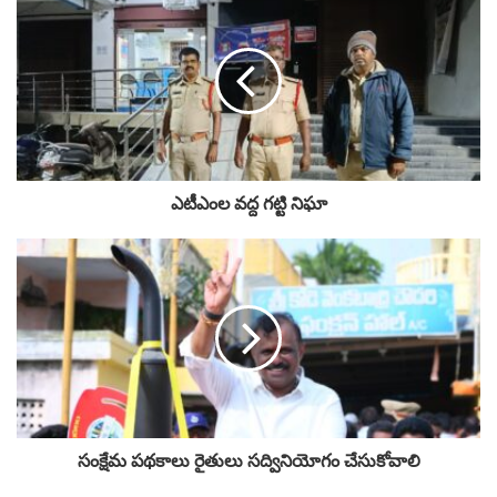
ఎటీఎంల వద్ద గట్టి నిఘా
సంక్షేమ పథకాలు రైతులు సద్వినియోగం చేసుకోవాలి