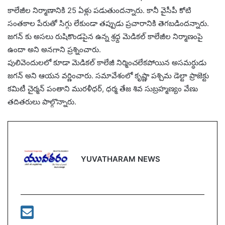
కాలేజీల నిర్మాణానికి 25 ఏళ్లు పడుతుందన్నారు. కానీ వైసీపీ కోటి
సంతకాల పేరుతో సిగ్గు లేకుండా తప్పుడు ప్రచారానికి తెగబడిందన్నారు.
జగన్ కు అసలు రుషికొండపైన ఉన్న శ్రధ్ద మెడికల్ కాలేజీల నిర్మాణంపై
ఉందా అని అనగాని ప్రశ్నించారు.
పులివెందులలో కూడా మెడికల్ కాలేజీ నిర్మించలేకపోయిన అసమర్ధుడు
జగన్ అని ఆయన వర్ణించారు. సమావేశంలో కృష్ణా పశ్చిమ డెల్టా ప్రాజెక్టు
కమిటీ చైర్మన్ పంతాని మురళీధర్, ధర్మ తేజ శివ సుబ్రహ్మణ్యం వేణు
తదితరులు పాల్గొన్నారు.
YUVATHARAM NEWS