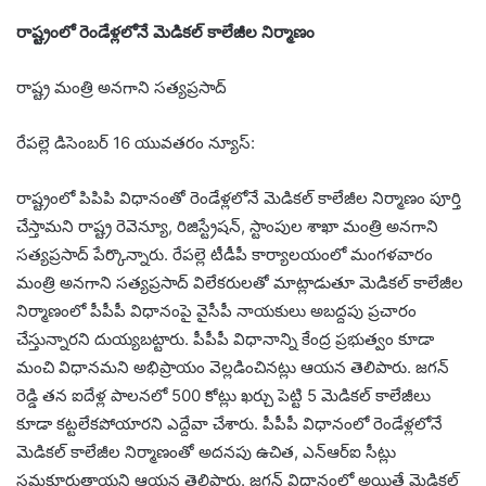
రాష్ట్రంలో రెండేళ్లలోనే మెడికల్ కాలేజీల నిర్మాణం
రాష్ట్ర మంత్రి అనగాని సత్యప్రసాద్
రేపల్లె డిసెంబర్ 16 యువతరం న్యూస్:
రాష్ట్రంలో పిపిపి విధానంతో రెండేళ్లలోనే మెడికల్ కాలేజీల నిర్మాణం పూర్తి
చేస్తామని రాష్ట్ర రెవెన్యూ, రిజిస్ట్రేషన్, స్టాంపుల శాఖా మంత్రి అనగాని
సత్యప్రసాద్ పేర్కొన్నారు. రేపల్లె టీడీపీ కార్యాలయంలో మంగళవారం
మంత్రి అనగాని సత్యప్రసాద్ విలేకరులతో మాట్లాడుతూ మెడికల్ కాలేజీల
నిర్మాణంలో పీపీపీ విధానంపై వైసీపీ నాయకులు అబద్దపు ప్రచారం
చేస్తున్నారని దుయ్యబట్టారు. పీపీపీ విధానాన్ని కేంద్ర ప్రభుత్వం కూడా
మంచి విధానమని అభిప్రాయం వెల్లడించినట్లు ఆయన తెలిపారు. జగన్
రెడ్డి తన ఐదేళ్ల పాలనలో 500 కోట్లు ఖర్చు పెట్టి 5 మెడికల్ కాలేజీలు
కూడా కట్టలేకపోయారని ఎద్దేవా చేశారు. పీపీపీ విధానంలో రెండేళ్లలోనే
మెడికల్ కాలేజీల నిర్మాణంతో అదనపు ఉచిత, ఎన్ఆర్ఐ సీట్లు
సమకూరుతాయని ఆయన తెలిపారు. జగన్ విధానంలో అయితే మెడికల్