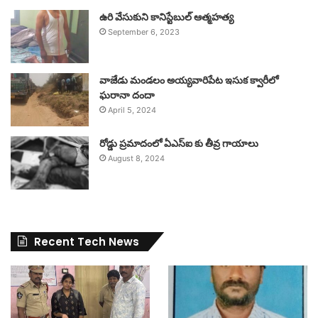
ఉరి వేసుకుని కానిస్టేబుల్ ఆత్మహత్య
September 6, 2023
వాజేడు మండలం అయ్యవారిపేట ఇసుక క్వారీలో
ఘరానా దందా
April 5, 2024
రోడ్డు ప్రమాదంలో ఏఎస్ఐ కు తీవ్ర గాయాలు
August 8, 2024
Recent Tech News