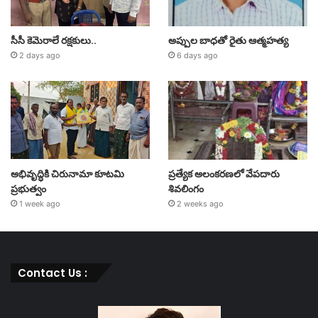
సీసీ కెమెరాలే రక్షకులు..
అప్పుల బాధతో రైతు ఆత్మహత్య
2 days ago
6 days ago
అభివృద్ధికి చిరునామా కూటమి
ప్రత్యేక అలంకరణలో వేపదారు
ప్రభుత్వం
శివలింగం
1 week ago
2 weeks ago
Contact Us :