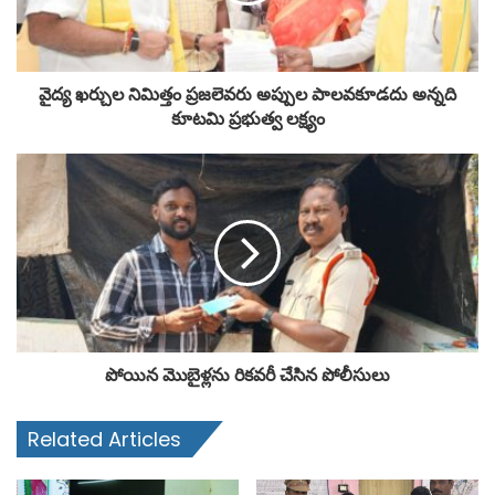
వైద్య ఖర్చుల నిమిత్తం ప్రజలెవరు అప్పుల పాలవకూడదు అన్నది
కూటమి ప్రభుత్వ లక్ష్యం
పోయిన మొబైళ్లను రికవరీ చేసిన పోలీసులు
Related Articles