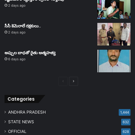
2 days ago
సీసీ కెమెరాలే రక్షకులు..
2 days ago
అప్పుల బాధతో రైతు ఆత్మహత్య
6 days ago
Previous
Next
page
page
Categories
ANDHRA PRADESH
1,444
STATE NEWS
632
OFFICIAL
628