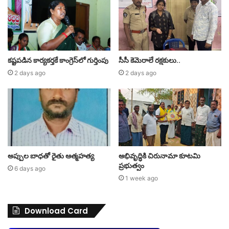
కష్టపడిన కార్యకర్తకే కాంగ్రెస్‌లో గుర్తింపు
సీసీ కెమెరాలే రక్షకులు..
2 days ago
2 days ago
అప్పుల బాధతో రైతు ఆత్మహత్య
అభివృద్ధికి చిరునామా కూటమి
ప్రభుత్వం
6 days ago
1 week ago
Download Card