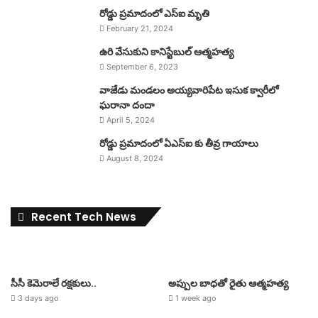
రోడ్డు ప్రమాదంలో ఎస్ఐ మృతి
February 21, 2024
ఉరి వేసుకుని కానిస్టేబుల్ ఆత్మహత్య
September 6, 2023
వాజేడు మండలం అయ్యవారిపేట ఇసుక క్వారీలో
ఘరానా దందా
April 5, 2024
రోడ్డు ప్రమాదంలో ఏఎస్ఐ కు తీవ్ర గాయాలు
August 8, 2024
Recent Tech News
సీసీ కెమెరాలే రక్షకులు..
అప్పుల బాధతో రైతు ఆత్మహత్య
3 days ago
1 week ago