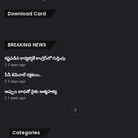
Download Card
BREAKING NEWS
కష్టపడిన కార్యకర్తకే కాంగ్రెస్‌లో గుర్తింపు
3 days ago
సీసీ కెమెరాలే రక్షకులు..
3 days ago
అప్పుల బాధతో రైతు ఆత్మహత్య
1 week ago
Previous
Next
page
page
Categories