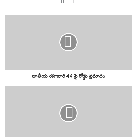
Website
YouTube
జాతీయ రహదారి 44 పై రోడ్డు ప్రమాదం