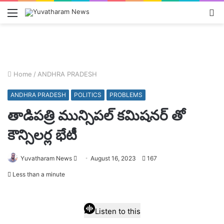
Menu
L
In
Home
/
ANDHRA PRADESH
ANDHRA PRADESH
POLITICS
PROBLEMS
తాడిపత్రి మున్సిపల్ కమిషనర్ తో
కౌన్సిలర్ల భేటీ
Send
Yuvatharam News
August 16, 2023
167
an
Less than a minute
email
Listen to this