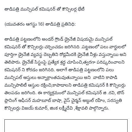
తాడిపత్రి మున్సిపల్ కమిషనర్ తో కౌన్సిలర్ల భేటీ
(యువతరం ఆగస్టు 16) తాడిపత్రి ప్రతినిధి:
తాడిపత్రి పట్టణంలోని అండర్ గ్రౌండ్ డ్రైనేజీ విషయమై మున్సిపల్
కమిషనర్ తో కౌన్సిలర్లు చర్చించడం జరిగినది .పట్టణంలో పలు వార్డులలో
పూర్తిగా డ్రైనేజీ వ్యవస్థ దెబ్బతిని రోడ్లమీదకి డ్రైనేజీ నీళ్లు వస్తున్నాయి అని
తెలిపారు. డ్రైనేజ్ సిస్టంపై ప్రత్యేక శ్రద్ధ చూపించి,త్వరగా పరిష్కరించాలని
కమిషనర్ ని కోరడం జరిగినది. అలాగే తాడిపత్రి పట్టణంలోని పలు
మున్సిపల్ ఆస్తులు అన్నాక్రాంతమవుతున్నాయి అని వాటిని కాపాడి
మున్సిపాలిటీ ఆస్తుల రక్షించి,కాపాడాలని తాడిపత్రి కమిషనర్ కి కౌన్సిలర్లు
తెలపడం జరిగింది. ఈ కార్యక్రమంలో మున్సిపల్ కమిషనర్ జి .రవి, టౌన్
ప్లానింగ్ ఆఫీసర్ మహబూబ్ బాషా, వైస్ చైర్మన్ అబ్దుల్ రహీం, సరస్వతి
కౌన్సిలర్లు విజయ్ కుమార్, జింక లక్ష్మీదేవి ,శేక్షావలి పాల్గొన్నారు.