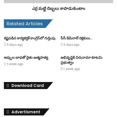
ఎర్ర మట్టి దిబ్బలు కాపాడుకుంటాం
Related Articles
కష్టపడిన కార్యకర్తకే కాంగ్రెస్‌లో గుర్తింపు
సీసీ కెమెరాలే రక్షకులు..
3 days ago
3 days ago
అప్పుల బాధతో రైతు ఆత్మహత్య
అభివృద్ధికి చిరునామా కూటమి
ప్రభుత్వం
1 week ago
1 week ago
Download Card
Advertisment