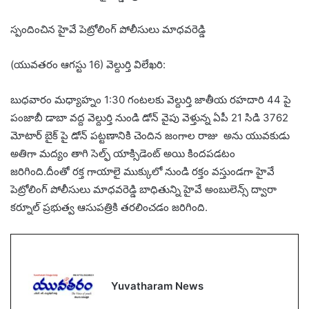
స్పందించిన హైవే పెట్రోలింగ్ పోలీసులు మాధవరెడ్డి
(యువతరం ఆగస్టు 16) వెల్దుర్తి విలేఖరి:
బుధవారం మధ్యాహ్నం 1:30 గంటలకు వెల్దుర్తి జాతీయ రహదారి 44 పై
పంజాబీ డాబా వద్ద వెల్దుర్తి నుండి డోన్ వైపు వెళ్తున్న ఏపీ 21 సిడి 3762
మోటార్ బైక్ పై డోన్ పట్టణానికి చెందిన జంగాల రాజు అను యువకుడు
అతిగా మద్యం తాగి సెల్ఫ్ యాక్సిడెంట్ అయి కిందపడటం
జరిగింది.దీంతో రక్త గాయాలై ముక్కులో నుండి రక్తం వస్తుండగా హైవే
పెట్రోలింగ్ పోలీసులు మాధవరెడ్డి బాధితున్ని హైవే అంబులెన్స్ ద్వారా
కర్నూల్ ప్రభుత్వ ఆసుపత్రికి తరలించడం జరిగింది.
Yuvatharam News