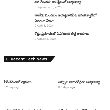
ఉరి వేసుకుని కానిస్టేబుల్ ఆత్మహత్య
September 6, 2023
వాజేడు మండలం అయ్యవారిపేట ఇసుక క్వారీలో
ఘరానా దందా
April 5, 2024
రోడ్డు ప్రమాదంలో ఏఎస్ఐ కు తీవ్ర గాయాలు
August 8, 2024
Recent Tech News
సీసీ కెమెరాలే రక్షకులు..
అప్పుల బాధతో రైతు ఆత్మహత్య
2 days ago
6 days ago