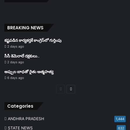
BREAKING NEWS
కష్టపడిన కార్యకర్తకే కాంగ్రెస్‌లో గుర్తింపు
2 days ago
సీసీ కెమెరాలే రక్షకులు..
2 days ago
అప్పుల బాధతో రైతు ఆత్మహత్య
6 days ago
Previous
Next
page
page
Categories
ANDHRA PRADESH
1,444
STATE NEWS
632