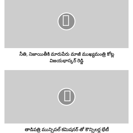
నీతి, నిజాయితీకి మారుపేరు మాజీ ముఖ్యమంత్రి కోట్ల
విజయభాస్కర్ రెడ్డి
తాడిపత్రి మున్సిపల్ కమిషనర్ తో కౌన్సిలర్ల భేటీ