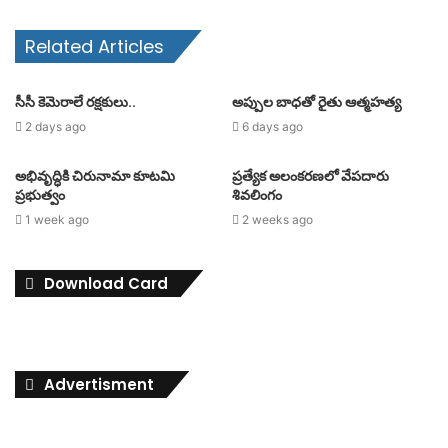
Related Articles
సీసీ కెమెరాలే రక్షకులు..
అప్పుల బాధతో రైతు ఆత్మహత్య
2 days ago
6 days ago
అభివృద్ధికి చిరునామా కూటమి
ప్రత్యేక అలంకరణలో వేపదారు
ప్రభుత్వం
శివలింగం
1 week ago
2 weeks ago
Download Card
Advertisment