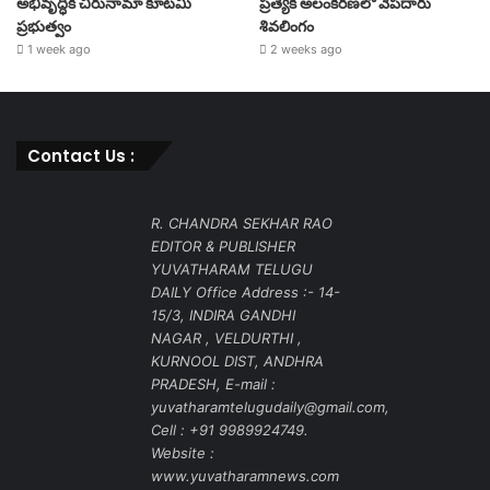
అభివృద్ధికి చిరునామా కూటమి
ప్రత్యేక అలంకరణలో వేపదారు
ప్రభుత్వం
శివలింగం
1 week ago
2 weeks ago
Contact Us :
R. CHANDRA SEKHAR RAO
EDITOR & PUBLISHER
YUVATHARAM TELUGU
DAILY Office Address :- 14-
15/3, INDIRA GANDHI
NAGAR , VELDURTHI ,
KURNOOL DIST, ANDHRA
PRADESH, E-mail :
yuvatharamtelugudaily@gmail.com,
Cell : +91 9989924749.
Website :
www.yuvatharamnews.com