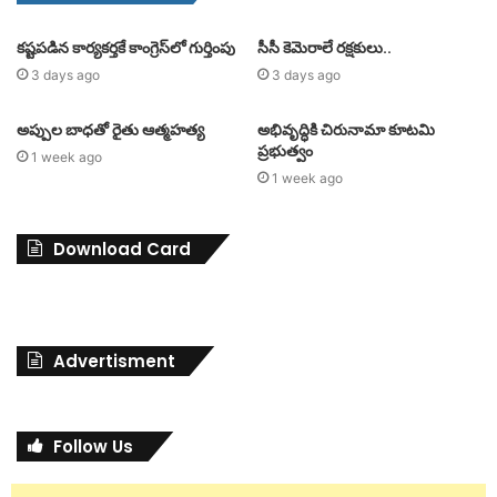
కష్టపడిన కార్యకర్తకే కాంగ్రెస్‌లో గుర్తింపు
సీసీ కెమెరాలే రక్షకులు..
3 days ago
3 days ago
అప్పుల బాధతో రైతు ఆత్మహత్య
అభివృద్ధికి చిరునామా కూటమి
ప్రభుత్వం
1 week ago
1 week ago
Download Card
Advertisment
Follow Us