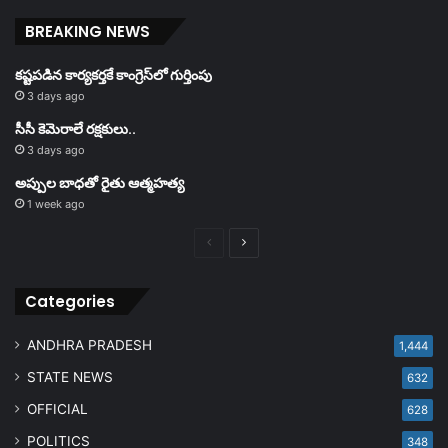
BREAKING NEWS
కష్టపడిన కార్యకర్తకే కాంగ్రెస్‌లో గుర్తింపు
3 days ago
సీసీ కెమెరాలే రక్షకులు..
3 days ago
అప్పుల బాధతో రైతు ఆత్మహత్య
1 week ago
Previous
Next
page
page
Categories
ANDHRA PRADESH
1,444
STATE NEWS
632
OFFICIAL
628
POLITICS
348