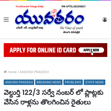
Menu
L
In
Home
/
ANDHRA PRADESH
ANDHRA PRADESH
BREAKING NEWS
PROBLEMS
STATE NEWS
వెల్దుర్తి 122/3 సర్వే నంబర్ లో ప్లాట్లకు
వేసిన రాళ్లను తొలగించిన రైతులు