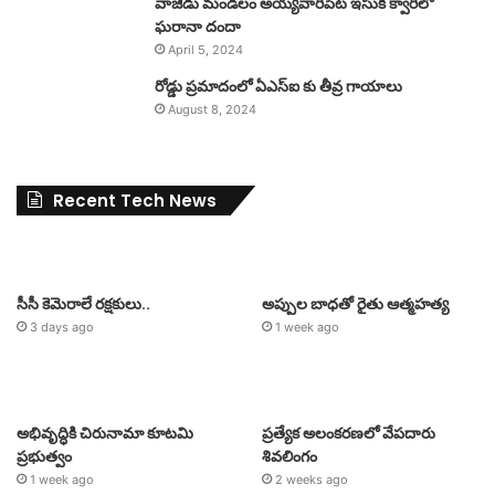
వాజేడు మండలం అయ్యవారిపేట ఇసుక క్వారీలో
ఘరానా దందా
April 5, 2024
రోడ్డు ప్రమాదంలో ఏఎస్ఐ కు తీవ్ర గాయాలు
August 8, 2024
Recent Tech News
సీసీ కెమెరాలే రక్షకులు..
అప్పుల బాధతో రైతు ఆత్మహత్య
3 days ago
1 week ago
అభివృద్ధికి చిరునామా కూటమి
ప్రత్యేక అలంకరణలో వేపదారు
ప్రభుత్వం
శివలింగం
1 week ago
2 weeks ago