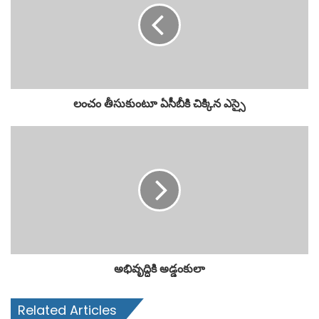
లంచం తీసుకుంటూ ఏసీబీకి చిక్కిన ఎస్సై
అభివృద్ధికి అడ్డంకులా
Related Articles