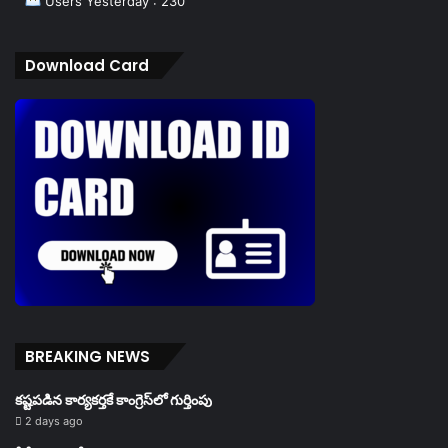
Users Yesterday : 230
Download Card
BREAKING NEWS
కష్టపడిన కార్యకర్తకే కాంగ్రెస్‌లో గుర్తింపు
2 days ago