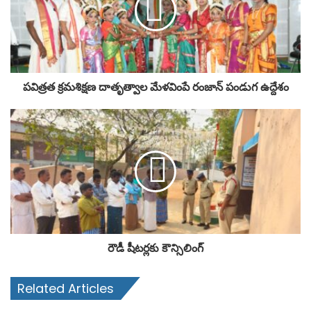
పవిత్రత క్రమశిక్షణ దాతృత్వాల మేళవింపే రంజాన్ పండుగ ఉద్దేశం
రౌడీ షీటర్లకు కౌన్సిలింగ్
Related Articles