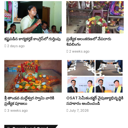
కష్టపడిన కార్యకర్తకే కాంగ్రెస్‌లో గుర్తింపు
ప్రత్యేక అలంకరణలో వేపదారు
శివలింగం
2 days ago
2 weeks ago
శ్రీ తాండవ మల్లేశ్వర స్వామి వారికి
OSAT సెమీకండక్టర్ నైపుణ్యాభివృద్ధికి
ప్రత్యేక పూజలు
సహకారం అందించండి
3 weeks ago
July 7, 2026