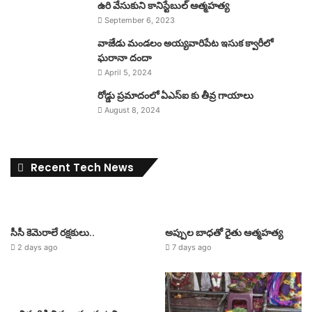
ఉరి వేసుకుని కానిస్టేబుల్ ఆత్మహత్య
September 6, 2023
వాజేడు మండలం అయ్యవారిపేట ఇసుక క్వారీలో
ఘరానా దందా
April 5, 2024
రోడ్డు ప్రమాదంలో ఏఎస్ఐ కు తీవ్ర గాయాలు
August 8, 2024
Recent Tech News
సీసీ కెమెరాలే రక్షకులు..
అప్పుల బాధతో రైతు ఆత్మహత్య
2 days ago
7 days ago