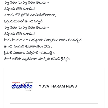
స్వా గతం సుస్వా గతం తెలుపగా
వచ్చింది తొలి ఉగాది..!
తెలుగు లోగిళ్లలోన మామిడితోరణాలు,
షడ్రురుచులతో ఉగాదిపచ్చడి…
స్వా గతం సుస్వా గతం తెలుపగా
వచ్చింది తొలి ఉగాది..!
మీకు మీ కుటుంబ సభ్యులకు విశ్వావసు నామ సంవత్సర
ఉగాది పండుగ శుభాకాంక్షలు 2025
శ్రీమతి మంజుల పత్తిపాటి (కవయిత్రి).
మాజీ ఆలేరు వ్యవసాయ మార్కెట్ కమిటీ డైరెక్టర్.
YUVATHARAM NEWS