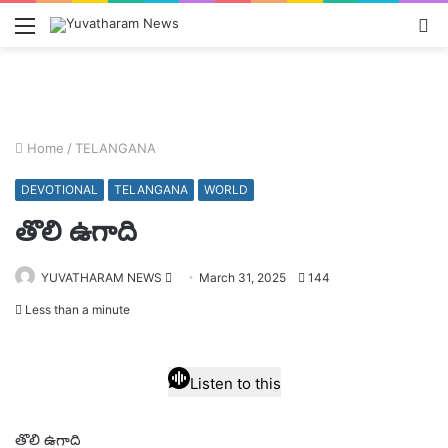
Menu
L
In
Home
/
TELANGANA
DEVOTIONAL
TELANGANA
WORLD
తొలి ఉగాది
Send
YUVATHARAM NEWS
March 31, 2025
144
an
Less than a minute
email
Listen to this
తొలి ఉగాది