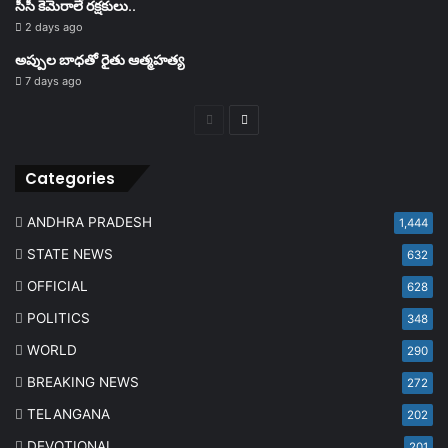
సీసీ కెమెరాలే రక్షకులు..
2 days ago
అప్పుల బాధతో రైతు ఆత్మహత్య
7 days ago
Previous
Next
page
page
Categories
ANDHRA PRADESH
1,444
STATE NEWS
632
OFFICIAL
628
POLITICS
348
WORLD
290
BREAKING NEWS
272
TELANGANA
202
DEVOTIONAL
201