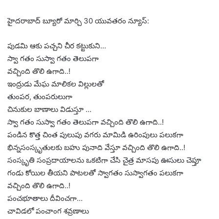
హైదరాబాద్ బ్యూరో మార్చి 30 యువతరం న్యూస్:
పుడమి ఆకు పచ్చని చీర కట్టుకుని…
స్వా గతం సుస్వా గతం తెలుపగా
వచ్చింది తొలి ఉగాది..!
ఇంద్రుడు మేఘ మాలికల విల్లులతో
తుంపర, తుంపరులుగా
చినుకుల బాణాలు విడుస్తూ …
స్వా గతం సుస్వా గతం తెలుపగా వచ్చింది తొలి ఉగాది..!
పండిన కొత్త చింత పులుపు వగరు మామిడి ఉరింపులు పలుకగా
భిన్నసంస్కృతులకు బహు పునాది వేస్తూ వచ్చింది తొలి ఉగాది..!
సంస్కృతి సంప్రదాయాలను ఒకటిగా చేసి చైత్ర మాసపు ఊసులు చెప్తూ
గండు కోయిల తీయని పాటలతో స్వాగతం సుస్వాగతం పలుకగా
వచ్చింది తొలి ఉగాది..!
పంచభూతాలు దీవించగా…
చావిడలో పంచాంగ శవ్రణాలు