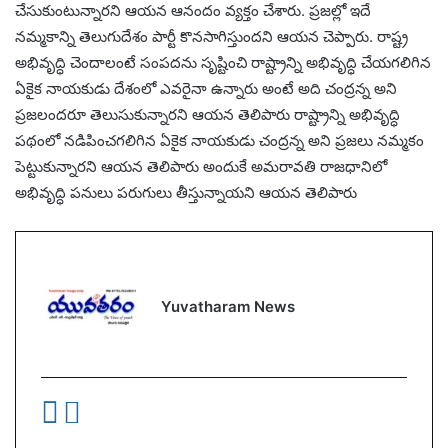
చేసుకుంటున్నారని ఆయన ఆనందం వ్యక్తం చేశారు. ప్రజల్లో ఇదే
నమ్మకాన్ని తెలుగుదేశం పార్టీ కొనసాగిస్తుందని ఆయన చెప్పారు. రాష్ట్ర
అభివృద్ధి చెందాలంటే సంపదను సృష్టించి రాష్ట్రాన్ని అభివృద్ధి చేయగలిగిన
ఏకైక నాయకుడు దేశంలో ఎవరైనా ఉన్నారు అంటే అది చంద్రన్న అని
ప్రజలందరూ తెలుసుకున్నారని ఆయన తెలిపారు రాష్ట్రాన్ని అభివృద్ధి
పథంలో నడిపించగలిగిన ఏకైక నాయకుడు చంద్రన్న అని ప్రజలు నమ్మకం
పెట్టుకున్నారని ఆయన తెలిపారు అందుకే అమరావతి రాజధానిలో
అభివృద్ధి పనులు పరుగులు తీస్తున్నాయని ఆయన తెలిపారు
Yuvatharam News