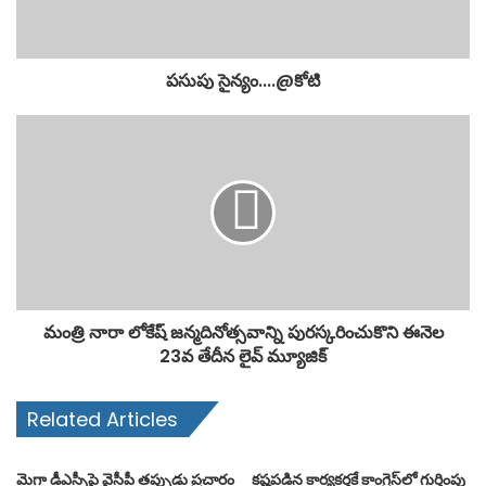
పసుపు సైన్యం....@కోటి
మంత్రి నారా లోకేష్ జన్మదినోత్సవాన్ని పురస్కరించుకొని ఈనెల
23వ తేదీన లైవ్ మ్యూజిక్
Related Articles
మెగా డీఎస్సీపై వైసీపీ తప్పుడు ప్రచారం
కష్టపడిన కార్యకర్తకే కాంగ్రెస్‌లో గుర్తింపు