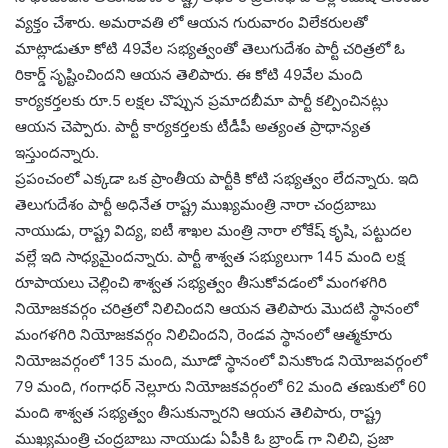
వ్యక్తం చేశారు. అమరావతి లో ఆయన గురువారం విలేకరులతో
మాట్లాడుతూ కోటి 49వేల సభ్యత్వంతో తెలుగుదేశం పార్టీ చరిత్రలో ఓ
రికార్డ్ సృష్టించిందని ఆయన తెలిపారు. ఈ కోటి 49వేల మంది
కార్యకర్తలకు రూ.5 లక్షల చొప్పున ప్రమాదబీమా పార్టీ కల్పించినట్లు
ఆయన చెప్పారు. పార్టీ కార్యకర్తలకు టీడీపీ అత్యంత ప్రాధాన్యత
ఇస్తుందన్నారు.
ప్రపంచంలో ఎక్కడా ఒక ప్రాంతీయ పార్టీకి కోటి సభ్యత్వం లేదన్నారు. ఇది
తెలుగుదేశం పార్టీ అధినేత రాష్ట్ర ముఖ్యమంత్రి నారా చంద్రబాబు
నాయుడు, రాష్ట్ర విద్య, ఐటీ శాఖల మంత్రి నారా లోకేష్ కృషి, పట్టుదల
వల్లే ఇది సాధ్యమైందన్నారు. పార్టీ శాశ్వత సభ్యులుగా 145 మంది లక్ష
రూపాయలు చెల్లించి శాశ్వత సభ్యత్వం తీసుకోవడంలో మంగళగిరి
నియోజకవర్గం చరిత్రలో నిలిచిందని ఆయన తెలిపారు మొదటి స్థానంలో
మంగళగిరి నియోజకవర్గం నిలిచిందని, రెండవ స్థానంలో ఆత్మకూరు
నియోజవర్గంలో 135 మంది, మూడో స్థానంలో వినుకొండ నియోజవర్గంలో
79 మంది, గంగాధర్ నెల్లూరు నియోజకవర్గంలో 62 మంది తణుకులో 60
మంది శాశ్వత సభ్యత్వం తీసుకున్నారని ఆయన తెలిపారు, రాష్ట్ర
ముఖ్యమంత్రి చంద్రబాబు నాయుడు ఏపీకి ఓ బ్రాండ్ గా నిలిచి, ప్రజా