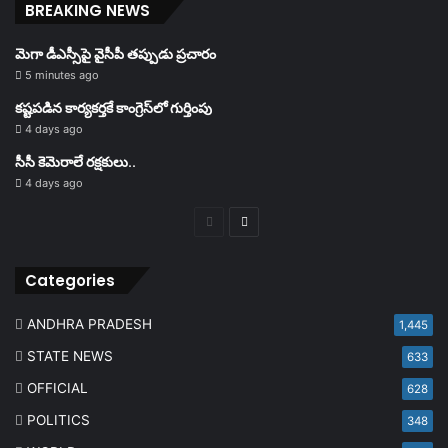
BREAKING NEWS
మెగా డీఎస్సీపై వైసీపీ తప్పుడు ప్రచారం
5 minutes ago
కష్టపడిన కార్యకర్తకే కాంగ్రెస్‌లో గుర్తింపు
4 days ago
సీసీ కెమెరాలే రక్షకులు..
4 days ago
Previous
Next
page
page
Categories
ANDHRA PRADESH
1,445
STATE NEWS
633
OFFICIAL
628
POLITICS
348