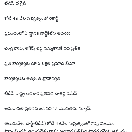
టీడీపీ ద గ్రేట్
కోటి 49 వేల సభ్యత్వంతో రికార్డ్
ప్రపంచంలో ఏ స్థానిక పార్టీకిలేని ఆదరణ
చంద్రబాబు, లోకేష్ లపై నమ్మకానికి ఇది ప్రతీక
ప్రతి కార్యకర్తకు రూ.5 లక్షల ప్రమాద బీమా
కార్యకర్తలకు అత్యంత ప్రాధాన్యత
టీడీపీ రాష్ట్ర అధికార ప్రతినిధి పాతర్ల రమేష్
అమరావతి ప్రతినిధి జనవరి 17 యువతరం న్యూస్:
తెలుగుదేశం పార్టీ(టీడీపీ) కోటి 49వేల సభ్యత్వంతో గొప్ప విజయం
సాధించిందని తెలుగుదేశం రాష్ట్ర అధికార ప్రతినిధి పాతర్ల రమేష్ ఆనందం