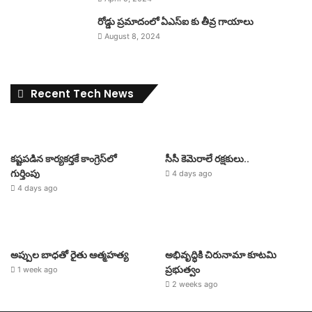
రోడ్డు ప్రమాదంలో ఏఎస్ఐ కు తీవ్ర గాయాలు
August 8, 2024
Recent Tech News
కష్టపడిన కార్యకర్తకే కాంగ్రెస్‌లో
సీసీ కెమెరాలే రక్షకులు..
గుర్తింపు
4 days ago
4 days ago
అప్పుల బాధతో రైతు ఆత్మహత్య
అభివృద్ధికి చిరునామా కూటమి
ప్రభుత్వం
1 week ago
2 weeks ago