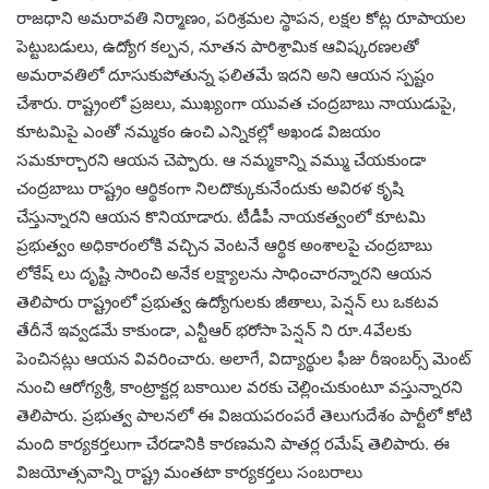
రాజధాని అమరావతి నిర్మాణం, పరిశ్రమల స్థాపన, లక్షల కోట్ల రూపాయల
పెట్టుబడులు, ఉద్యోగ కల్పన, నూతన పారిశ్రామిక ఆవిష్కరణలతో
అమరావతిలో దూసుకుపోతున్న ఫలితమే ఇదని అని ఆయన స్పష్టం
చేశారు. రాష్ట్రంలో ప్రజలు, ముఖ్యంగా యువత చంద్రబాబు నాయుడుపై,
కూటమిపై ఎంతో నమ్మకం ఉంచి ఎన్నికల్లో అఖండ విజయం
సమకూర్చారని ఆయన చెప్పారు. ఆ నమ్మకాన్ని వమ్ము చేయకుండా
చంద్రబాబు రాష్ట్రం ఆర్థికంగా నిలదొక్కుకునేందుకు అవిరళ కృషి
చేస్తున్నారని ఆయన కొనియాడారు. టీడీపీ నాయకత్వంలో కూటమి
ప్రభుత్వం అధికారంలోకి వచ్చిన వెంటనే ఆర్థిక అంశాలపై చంద్రబాబు
లోకేష్ లు దృష్టి సారించి అనేక లక్ష్యాలను సాధించారన్నారని ఆయన
తెలిపారు రాష్ట్రంలో ప్రభుత్వ ఉద్యోగులకు జీతాలు, పెన్షన్ లు ఒకటవ
తేదీనే ఇవ్వడమే కాకుండా, ఎన్టీఆర్ భరోసా పెన్షన్ ని రూ.4వేలకు
పెంచినట్లు ఆయన వివరించారు. అలాగే, విద్యార్థుల ఫీజు రీఇంబర్స్ మెంట్
నుంచి ఆరోగ్యశ్రీ, కాంట్రాక్టర్ల బకాయిల వరకు చెల్లించుకుంటూ వస్తున్నారని
తెలిపారు. ప్రభుత్వ పాలనలో ఈ విజయపరంపరే తెలుగుదేశం పార్టీలో కోటి
మంది కార్యకర్తలుగా చేరడానికి కారణమని పాతర్ల రమేష్ తెలిపారు. ఈ
విజయోత్సవాన్ని రాష్ట్ర మంతటా కార్యకర్తలు సంబరాలు