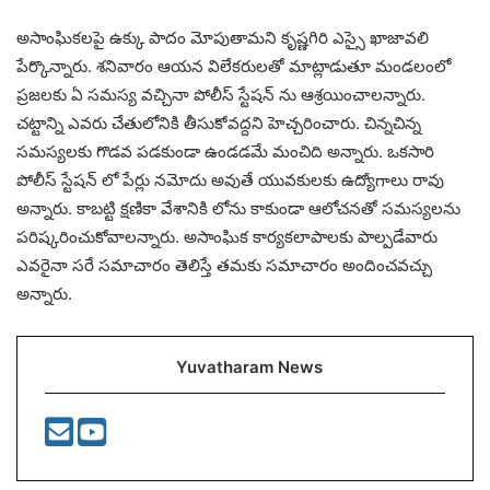
అసాంఘికలపై ఉక్కు పాదం మోపుతామని కృష్ణగిరి ఎస్సై ఖాజావలి
పేర్కొన్నారు. శనివారం ఆయన విలేకరులతో మాట్లాడుతూ మండలంలో
ప్రజలకు ఏ సమస్య వచ్చినా పోలీస్ స్టేషన్ ను ఆశ్రయించాలన్నారు.
చట్టాన్ని ఎవరు చేతులోనికి తీసుకోవద్దని హెచ్చరించారు. చిన్నచిన్న
సమస్యలకు గొడవ పడకుండా ఉండడమే మంచిది అన్నారు. ఒకసారి
పోలీస్ స్టేషన్ లో పేర్లు నమోదు అవుతే యువకులకు ఉద్యోగాలు రావు
అన్నారు. కాబట్టి క్షణికా వేశానికి లోను కాకుండా ఆలోచనతో సమస్యలను
పరిష్కరించుకోవాలన్నారు. అసాంఘిక కార్యకలాపాలకు పాల్పడేవారు
ఎవరైనా సరే సమాచారం తెలిస్తే తమకు సమాచారం అందించవచ్చు
అన్నారు.
Yuvatharam News