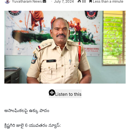
Send
Yuvatharam News
July 7, 2024
88
Less than a minute
an
email
Listen to this
అసాంఘికలపై ఉక్కు పాదం
క్రిష్ణగిరి జులై 6 యువతరం న్యూస్: