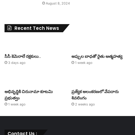
August 8, 2024
Recent Tech News
సీసీ కెమెరాలే రక్షకులు..
అప్పుల బాధతో రైతు ఆత్మహత్య
3 days ago
1 week ago
అభివృద్ధికి చిరునామా కూటమి
ప్రత్యేక అలంకరణలో వేపదారు
ప్రభుత్వం
శివలింగం
1 week ago
2 weeks ago
Contact Us :