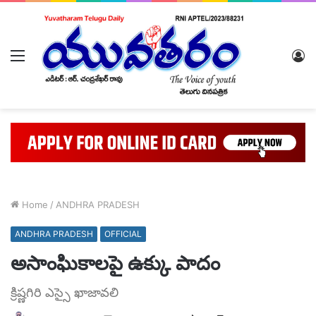
Menu
L
In
Home
/
ANDHRA PRADESH
ANDHRA PRADESH
OFFICIAL
అసాంఘికాలపై ఉక్కు పాదం
క్రిష్ణగిరి ఎస్సై ఖాజావలి