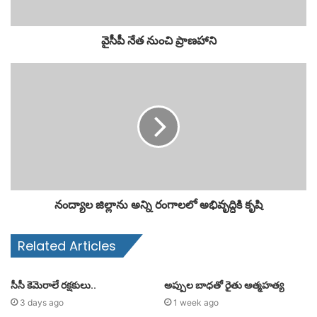
వైసీపీ నేత నుంచి ప్రాణహాని
నంద్యాల జిల్లాను అన్ని రంగాలలో అభివృద్ధికి కృషి
Related Articles
సీసీ కెమెరాలే రక్షకులు..
అప్పుల బాధతో రైతు ఆత్మహత్య
3 days ago
1 week ago