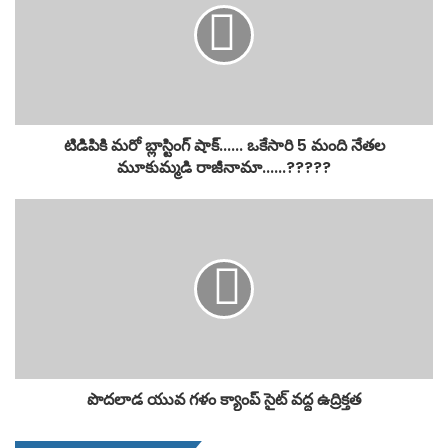
టిడిపికి మరో బ్లాస్టింగ్ షాక్...... ఒకేసారి 5 మంది నేతల
మూకుమ్మడి రాజీనామా......?????
పొదలాడ యువ గళం క్యాంప్ సైట్ వద్ద ఉద్రిక్తత