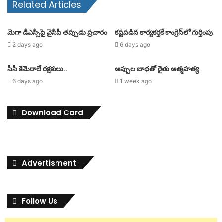
Related Articles
మెగా డీఎస్సీపై వైసీపీ తప్పుడు ప్రచారం
కష్టపడిన కార్యకర్తకే కాంగ్రెస్‌లో గుర్తింపు
2 days ago
6 days ago
సీసీ కెమెరాలే రక్షకులు..
అప్పుల బాధతో రైతు ఆత్మహత్య
6 days ago
1 week ago
Download Card
Advertisment
Follow Us