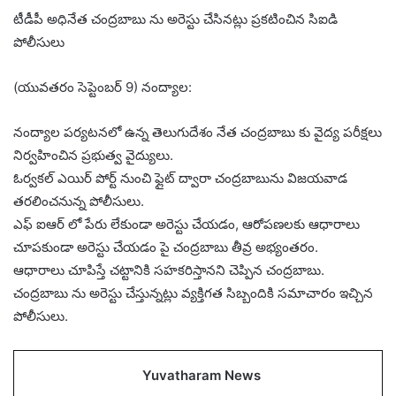
టీడీపీ అధినేత చంద్రబాబు ను అరెస్టు చేసినట్లు ప్రకటించిన సిఐడి
పోలీసులు
(యువతరం సెప్టెంబర్ 9) నంద్యాల:
నంద్యాల పర్యటనలో ఉన్న తెలుగుదేశం నేత చంద్రబాబు కు వైద్య పరీక్షలు
నిర్వహించిన ప్రభుత్వ వైద్యులు.
ఓర్వకల్ ఎయిర్ పోర్ట్ నుంచి ఫ్లైట్ ద్వారా చంద్రబాబును విజయవాడ
తరలించనున్న పోలీసులు.
ఎఫ్ ఐఆర్ లో పేరు లేకుండా అరెస్టు చేయడం, ఆరోపణలకు ఆధారాలు
చూపకుండా అరెస్టు చేయడం పై చంద్రబాబు తీవ్ర అభ్యంతరం.
ఆధారాలు చూపిస్తే చట్టానికి సహకరిస్తానని చెప్పిన చంద్రబాబు.
చంద్రబాబు ను అరెస్టు చేస్తున్నట్లు వ్యక్తిగత సిబ్బందికి సమాచారం ఇచ్చిన
పోలీసులు.
Yuvatharam News