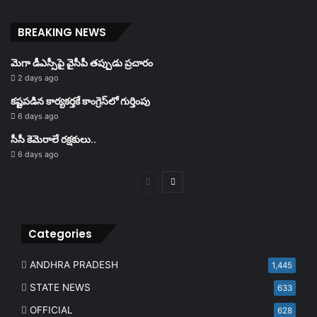
BREAKING NEWS
మెగా డీఎస్సీపై వైసీపీ తప్పుడు ప్రచారం
2 days ago
కష్టపడిన కార్యకర్తకే కాంగ్రెస్‌లో గుర్తింపు
6 days ago
సీసీ కెమెరాలే రక్షకులు..
6 days ago
Previous
Next
page
page
Categories
ANDHRA PRADESH
1,445
STATE NEWS
633
OFFICIAL
628