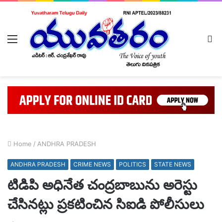
Menu
L
In
Home
/
ANDHRA PRADESH
ANDHRA PRADESH
CRIME NEWS
POLITICS
STATE NEWS
టిడిపి అధినేత చంద్రబాబును అరెస్టు
చేసినట్లు ప్రకటించిన సిఐడి పోలీసులు