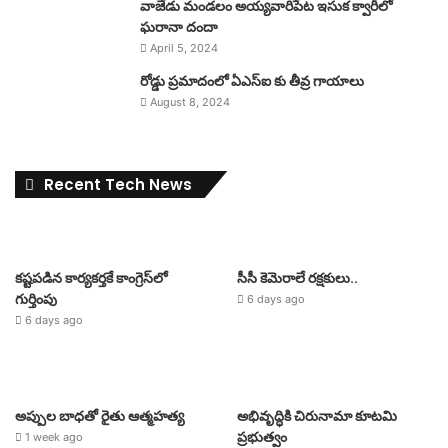
వాజేడు మండలం అయ్యవారిపేట ఇసుక క్వారీలో
ఘరానా దందా
April 5, 2024
రోడ్డు ప్రమాదంలో ఏఎస్ఐ కు తీవ్ర గాయాలు
August 8, 2024
Recent Tech News
కష్టపడిన కార్యకర్తకే కాంగ్రెస్‌లో
సీసీ కెమెరాలే రక్షకులు..
గుర్తింపు
6 days ago
6 days ago
అప్పుల బాధతో రైతు ఆత్మహత్య
అభివృద్ధికి చిరునామా కూటమి
ప్రభుత్వం
1 week ago