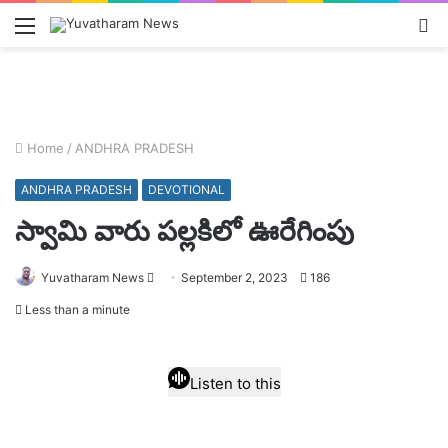
Menu
L
In
Home
/
ANDHRA PRADESH
ANDHRA PRADESH
DEVOTIONAL
స్వామి వారు పల్లకిలో ఊరేగింపు
Send
Yuvatharam News
September 2, 2023
186
an
Less than a minute
email
Listen to this