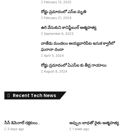
February 13, 2025
రోడ్డు ప్రమాదంలో ఎస్ఐ మృతి
February 21, 2024
ఉరి వేసుకుని కానిస్టేబుల్ ఆత్మహత్య
September 6, 2023
వాజేడు మండలం అయ్యవారిపేట ఇసుక క్వారీలో
ఘరానా దందా
April 5, 2024
రోడ్డు ప్రమాదంలో ఏఎస్ఐ కు తీవ్ర గాయాలు
August 8, 2024
Recent Tech News
సీసీ కెమెరాలే రక్షకులు..
అప్పుల బాధతో రైతు ఆత్మహత్య
3 days ago
1 week ago