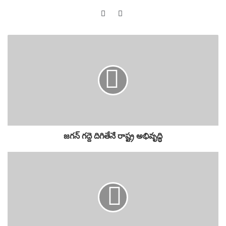
k
Website
YouTube
జగన్ గద్దె దిగితేనే రాష్ట్ర అభివృద్ధి