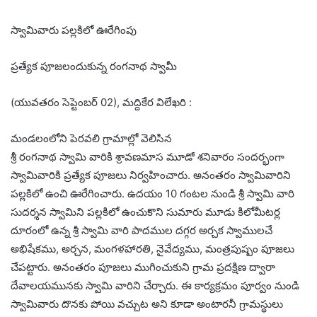
స్వామివారు పల్లకిలో ఊరేగింపు
ప్రత్యేక పూజలందుకున్న రంగనాథ స్వామీ
(యువతరం సెప్టెంబర్ 02), మద్దికేర విలేఖరి :
మండలంలోని పెరవలి గ్రామాల్లో వెలిసిన
శ్రీ రంగనాథ స్వామి వారికి శ్రావణమాస మూడో శనివారం సందర్భంగా
స్వామివారికి ప్రత్యేక పూజలు నిర్వహించారు. అనంతరం స్వామివారిని
పల్లకిలో ఉంచి ఊరేగించారు. ఉదయం 10 గంటల నుండి శ్రీ స్వామి వారి
సుదర్శన స్వామిని పల్లకిలో ఉంచుకొని సుమారు మూడు కిలోమీటర్ల
దూరంలో ఉన్న శ్రీ స్వామి వారి పాదముల దగ్గర అర్చక స్వాములచే
అభిషేకము, అర్చన, మంగళహారతి, నైవేద్యము, మంత్రపుష్పం పూజలు
చేపట్టారు. అనంతరం పూజలు ముగించుకుని గ్రామ ప్రదక్షిణ ద్వారా
దేవాలయమునకు స్వామి వారిని చేర్చారు. ఈ కార్యక్రమం పూర్వం నుండి
స్వామివారు దొనకు పోయి వచ్చుట అని కూడా అంటారనీ గ్రామస్థులు