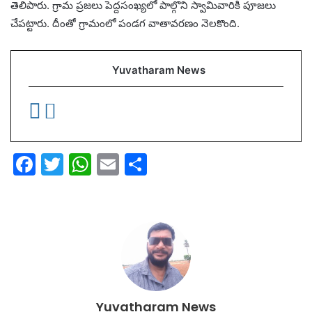
తెలిపారు. గ్రామ ప్రజలు పెద్దసంఖ్యలో పాల్గొని స్వామివారికి పూజలు
చేపట్టారు. దీంతో గ్రామంలో పండగ వాతావరణం నెలకొంది.
Yuvatharam News
F
T
W
E
S
a
w
h
m
h
c
itt
at
ai
ar
e
er
s
l
e
b
A
o
p
o
p
Yuvatharam News