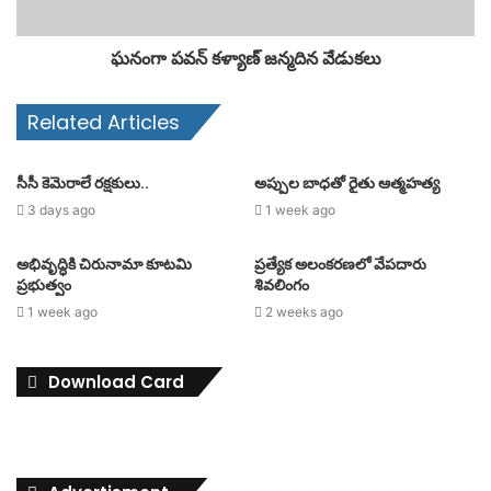
ఘనంగా పవన్ కళ్యాణ్ జన్మదిన వేడుకలు
Related Articles
సీసీ కెమెరాలే రక్షకులు..
అప్పుల బాధతో రైతు ఆత్మహత్య
3 days ago
1 week ago
అభివృద్ధికి చిరునామా కూటమి
ప్రత్యేక అలంకరణలో వేపదారు
ప్రభుత్వం
శివలింగం
1 week ago
2 weeks ago
Download Card