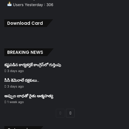
Users Yesterday : 306
Download Card
BREAKING NEWS
కష్టపడిన కార్యకర్తకే కాంగ్రెస్‌లో గుర్తింపు
3 days ago
సీసీ కెమెరాలే రక్షకులు..
3 days ago
అప్పుల బాధతో రైతు ఆత్మహత్య
1 week ago
Previous
Next
page
page