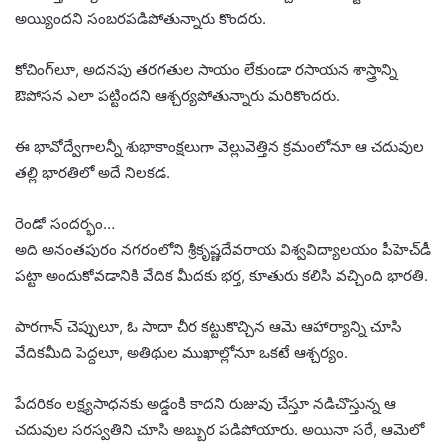
అయ్యిందని సంబరపడిపోతున్నారు కొందరు.
కోచింగ్‌లూ, అదనపు తరగతుల సాయం లేకుండా రసాయన శాస్త్రాన్ని
ఔపోసన ఎలా పట్టిందని ఆశ్చర్యపోతున్నారు మరికొందరు.
ఈ భావోద్వేగాలన్నీ శుభాకాంక్షలుగా వెల్లువెత్తిన క్రమంలోనూ ఆ చదువుల
తల్లి భారతిలో అదే నిలకడ.
రెండో సందర్భం…
అది అనంతపురం నగరంలోని శ్రీకృష్ణదేవరాయ విశ్వవిద్యాలయం పీహెచ్‌డీ
పట్టా అందుకోవడానికి వేదిక మీదకు భర్త, కూతురు కలిసి వచ్చింది భారతి.
పారగాన్‌ చెప్పులూ, ఓ సాదా చీర కట్టుకొచ్చిన ఆమె ఆహార్యాన్ని చూసి
వేదికమీది పెద్దలూ, అతిథుల ముఖాల్లోనూ ఒకటే ఆశ్చర్యం.
పేదరికం లక్ష్యసాధనకు అడ్డంకి కాదని రుజువు చేస్తూ నడిచొస్తున్న ఆ
చదువుల సరస్వతిని చూసి అబ్బుర పడిపోయారు. అయినా సరే, ఆమెలో