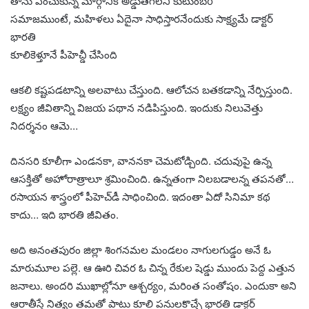
తాను ఎంచుకున్న మార్గానికి అడ్డుతగలని కుటుంబo
సమాజముంటే, మహిళలు ఏదైనా సాధిస్తారనేందుకు సాక్ష్యమే డాక్టర్
భారతి
కూలికెళ్తూనే పీహెచ్డీ చేసింది
ఆకలి కష్టపడటాన్ని అలవాటు చేస్తుంది. ఆలోచన బతకడాన్ని నేర్పిస్తుంది.
లక్ష్యం జీవితాన్ని విజయ పథాన నడిపిస్తుంది. ఇందుకు నిలువెత్తు
నిదర్శనం ఆమె…
దినసరి కూలీగా ఎండనకా, వాననకా చెమటోడ్చింది. చదువుపై ఉన్న
ఆసక్తితో అహోరాత్రాలూ శ్రమించింది. ఉన్నతంగా నిలబడాలన్న తపనతో…
రసాయన శాస్త్రంలో పీహెచ్‌డీ సాధించింది. ఇదంతా ఏదో సినిమా కథ
కాదు… ఇది భారతి జీవితం.
అది అనంతపురం జిల్లా శింగనమల మండలం నాగులగుడ్డం అనే ఓ
మారుమూల పల్లె. ఆ ఊరి చివర ఓ చిన్న రేకుల షెడ్డు ముందు పెద్ద ఎత్తున
జనాలు. అందరి ముఖాల్లోనూ ఆశ్చర్యం, మరింత సంతోషం. ఎందుకా అని
ఆరాతీస్తే నిత్యం తమతో పాటు కూలి పనులకొచ్చే భారతి డాక్టర్‌