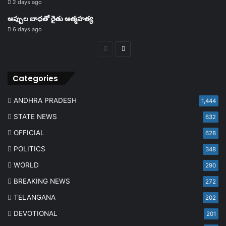
2 days ago
అప్పుల బాధతో రైతు ఆత్మహత్య
6 days ago
Previous
Next
page
page
Categories
ANDHRA PRADESH
1,444
STATE NEWS
632
OFFICIAL
628
POLITICS
348
WORLD
290
BREAKING NEWS
272
TELANGANA
202
DEVOTIONAL
201