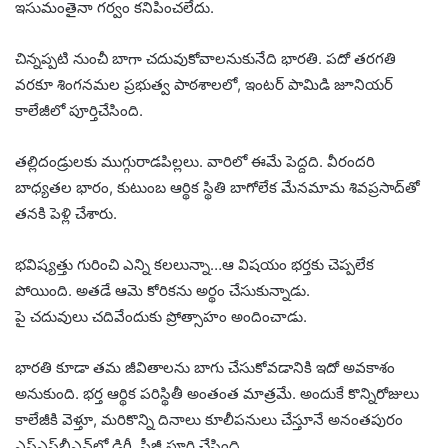
ఇసుమంతైనా గర్వం కనిపించలేదు.
చిన్నప్పటి నుంచీ బాగా చదువుకోవాలనుకునేది భారతి. పదో తరగతి
వరకూ శింగనమల ప్రభుత్వ పాఠశాలలో, ఇంటర్‌ పామిడి జూనియర్‌
కాలేజీలో పూర్తిచేసింది.
తల్లిదండ్రులకు ముగ్గురాడపిల్లలు. వారిలో ఈమే పెద్దది. వీరందరి
బాధ్యతల భారం, కుటుంబ ఆర్థిక స్థితి బాగోలేక మేనమామ శివప్రసాద్‌తో
తనకి పెళ్లి చేశారు.
భవిష్యత్తు గురించి ఎన్ని కలలున్నా…ఆ విషయం భర్తకు చెప్పలేక
పోయింది. అతడే ఆమె కోరికను అర్థం చేసుకున్నాడు.
పై చదువులు చదివేందుకు ప్రోత్సాహం అందించాడు.
భారతి కూడా తమ జీవితాలను బాగు చేసుకోవడానికి ఇదో అవకాశం
అనుకుంది. భర్త ఆర్థిక పరిస్థితీ అంతంత మాత్రమే. అందుకే కొన్నిరోజులు
కాలేజీకి వెళ్తూ, మరికొన్ని దినాలు కూలీపనులు చేస్తూనే అనంతపురం
ఎస్‌ఎస్‌బీఎన్‌లో డిగ్రీ, పీజీ పూర్తి చేసింది.