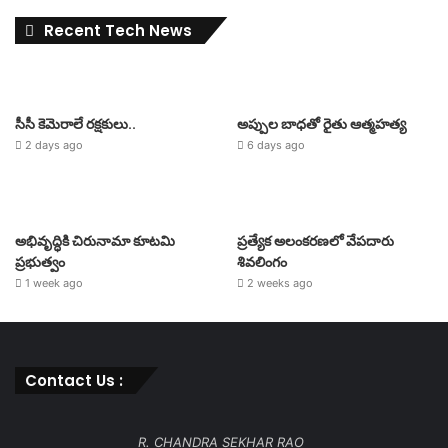
Recent Tech News
సీసీ కెమెరాలే రక్షకులు..
అప్పుల బాధతో రైతు ఆత్మహత్య
2 days ago
6 days ago
అభివృద్ధికి చిరునామా కూటమి
ప్రత్యేక అలంకరణలో వేపదారు
ప్రభుత్వం
శివలింగం
1 week ago
2 weeks ago
Contact Us :
R. CHANDRA SEKHAR RAO