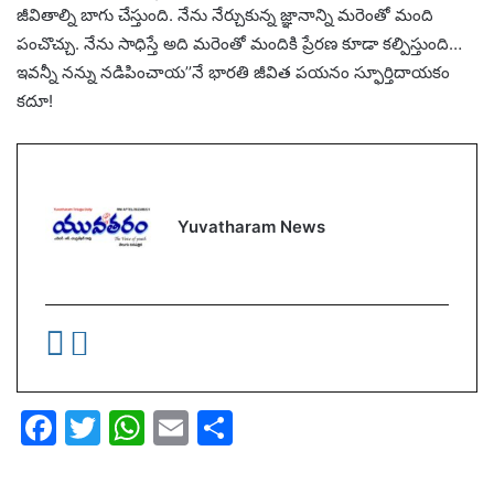
జీవితాల్ని బాగు చేస్తుంది. నేను నేర్చుకున్న జ్ఞానాన్ని మరెంతో మంది
పంచొచ్చు. నేను సాధిస్తే అది మరెంతో మందికి ప్రేరణ కూడా కల్పిస్తుంది…
ఇవన్నీ నన్ను నడిపించాయ’’నే భారతి జీవిత పయనం స్ఫూర్తిదాయకం
కదూ!
Yuvatharam News
F
T
W
E
S
a
w
h
m
h