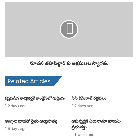
నూతన తహసిల్దార్ కు ఆక్రమణల స్వాగతం
Related Articles
కష్టపడిన కార్యకర్తకే కాంగ్రెస్‌లో గుర్తింపు
సీసీ కెమెరాలే రక్షకులు..
2 days ago
2 days ago
అప్పుల బాధతో రైతు ఆత్మహత్య
అభివృద్ధికి చిరునామా కూటమి
ప్రభుత్వం
6 days ago
1 week ago