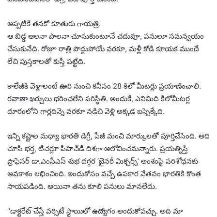
అప్పటికే తనకో కూతురు గాయత్రి.
ఆ బిడ్డ ఆలనా పాలనా చూసుకుంటూనే చదువూ, పనులూ సమన్వయం
చేసుకునేది. రోజూ రాత్రి పొద్దుపోయే వరకూ, మళ్లీ కోడి కూయక ముందే
లేచి పుస్తకాలతో కుస్తీ పట్టేది.
కాలేజీకి వెళ్లాలంటే ఊరి నుంచి కనీసం 28 కిలో మీటర్లు ప్రయాణించాలి.
రవాణా ఖర్చులు భరించలేని పరిస్థితి. అందుకే, ఎనిమిది కిలోమీటర్ల
దూరంలోని గార్లదిన్నె వరకూ నడిచి వెళ్లి అక్కడ బస్సెక్కేది.
ఇన్ని కష్టాల మధ్యా భారతి డిగ్రీ, పీజీ మంచి మార్కులతో పూర్తిచేసింది. అది
చూసి భర్త, టీచర్లూ పీహెచ్‌డీ దిశగా ఆలోచించమన్నారు. ప్రయత్నిస్తే
ప్రొఫెసర్‌ డా.ఎంసీఎస్‌ శుభ దగ్గర ‘బైనరీ మిక్చర్స్‌’ అంశంపై పరిశోధనకు
అవకాశం లభించింది. ఇందుకోసం వచ్చే ఉపకార వేతనం భారతికి కొంత
సాయపడింది. అయినా తను కూలి పనులు మానలేదు.
‘‘డాక్టరేట్‌ చేస్తే వర్సిటీ స్థాయిలో ఉద్యోగం అందుకోవచ్చు. అది మా