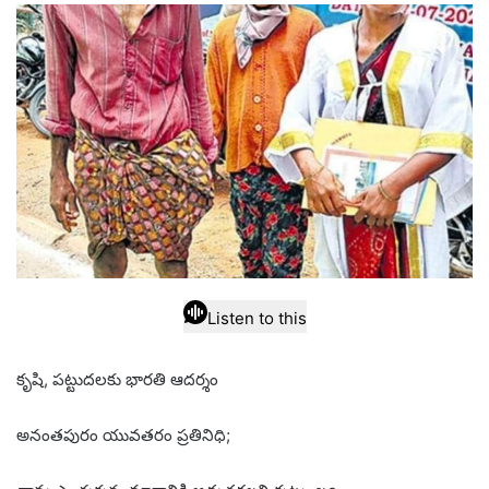
email
Listen to this
కృషి, పట్టుదలకు భారతి ఆదర్శం
అనంతపురం యువతరం ప్రతినిధి;