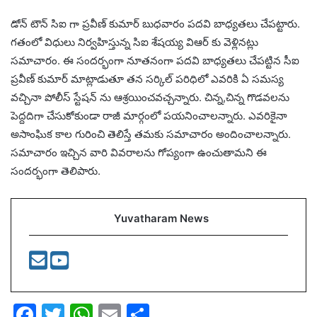
డోన్ టౌన్ సిఐ గా ప్రవీణ్ కుమార్ బుధవారం పదవి బాధ్యతలు చేపట్టారు.
గతంలో విధులు నిర్వహిస్తున్న సిఐ శేషయ్య విఆర్ కు వెళ్లినట్లు
సమాచారం. ఈ సందర్భంగా నూతనంగా పదవి బాధ్యతలు చేపట్టిన సీఐ
ప్రవీణ్ కుమార్ మాట్లాడుతూ తన సర్కిల్ పరిధిలో ఎవరికి ఏ సమస్య
వచ్చినా పోలీస్ స్టేషన్ ను ఆశ్రయించవచ్చన్నారు. చిన్న,చిన్న గొడవలను
పెద్దదిగా చేసుకోకుండా రాజీ మార్గంలో పయనించాలన్నారు. ఎవరికైనా
అసాంఘిక కాల గురించి తెలిస్తే తమకు సమాచారం అందించాలన్నారు.
సమాచారం ఇచ్చిన వారి వివరాలను గోప్యంగా ఉంచుతామని ఈ
సందర్భంగా తెలిపారు.
Yuvatharam News
F
T
W
E
S