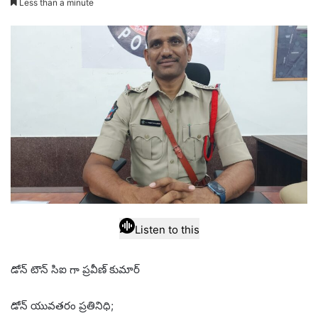
Less than a minute
email
Listen to this
డోన్ టౌన్ సిఐ గా ప్రవీణ్ కుమార్
డోన్ యువతరం ప్రతినిధి;