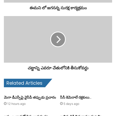
ఈమని లో జగనన్న సురక్ష కార్యక్రమం
చట్టాన్ని ఎవరూ చేతులోనికి తీసుకోవద్దు
Related Articles
మెగా డీఎస్సీపై వైసీపీ తప్పుడు ప్రచారం
సీసీ కెమెరాలే రక్షకులు..
12 hours ago
5 days ago