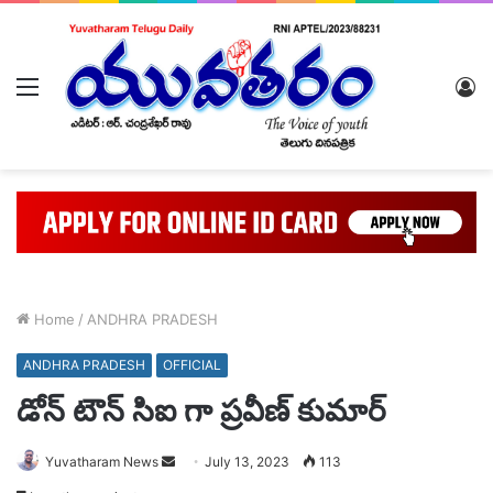
Menu
L
In
Home
/
ANDHRA PRADESH
ANDHRA PRADESH
OFFICIAL
డోన్ టౌన్ సిఐ గా ప్రవీణ్ కుమార్
Send
Yuvatharam News
July 13, 2023
113
an