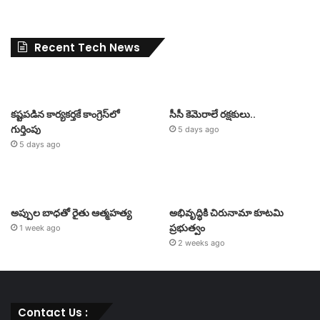
Recent Tech News
కష్టపడిన కార్యకర్తకే కాంగ్రెస్‌లో
సీసీ కెమెరాలే రక్షకులు..
గుర్తింపు
5 days ago
5 days ago
అప్పుల బాధతో రైతు ఆత్మహత్య
అభివృద్ధికి చిరునామా కూటమి
ప్రభుత్వం
1 week ago
2 weeks ago
Contact Us :