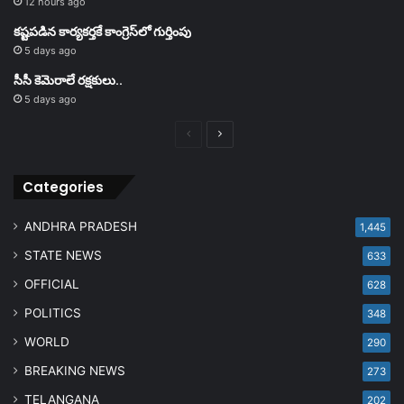
12 hours ago
కష్టపడిన కార్యకర్తకే కాంగ్రెస్‌లో గుర్తింపు
5 days ago
సీసీ కెమెరాలే రక్షకులు..
5 days ago
Previous
Next
page
page
Categories
ANDHRA PRADESH
1,445
STATE NEWS
633
OFFICIAL
628
POLITICS
348
WORLD
290
BREAKING NEWS
273
TELANGANA
202