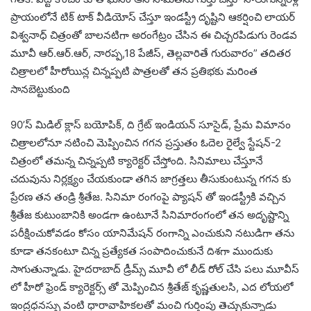
ప్రాయంలోనే టిక్ టాక్ వీడియోస్ చేస్తూ ఇండస్ట్రీ దృష్టిని ఆకర్షించి లాయర్
విశ్వనాధ్ చిత్రంతో బాలనటిగా అరంగేట్రం చేసిన ఈ చిచ్చరపిడుగు రెండవ
మూవీ ఆర్.ఆర్.ఆర్, నారప్ప,18 పేజీస్, తెల్లవారితే గురువారం” తదితర
చిత్రాలలో హీరోయిన్ల చిన్నప్పటి పాత్రలతో తన ప్రతిభకు మరింత
సానబెట్టుకుంది
90’స్ మిడిల్ క్లాస్ బయోపిక్, ది గ్రేట్ ఇండియన్ సూసైడ్, ప్రేమ విమానం
చిత్రాలలోనూ నటించి మెప్పించిన గగన ప్రస్తుతం ఓదెల రైల్వే స్టేషన్-2
చిత్రంలో తమన్న చిన్నప్పటి క్యారెక్టర్ చేస్తోంది. సినిమాలు చేస్తూనే
చదువును నిర్లక్ష్యం చేయకుండా తగిన జాగ్రత్తలు తీసుకుంటున్న గగన కు
ప్రేరణ తన తండ్రి శ్రీతేజ. సినిమా రంగంపై ప్యాషన్ తో ఇండస్ట్రీకి వచ్చిన
శ్రీతేజ కుటుంబానికి అండగా ఉంటూనే సినిమారంగంలో తన అదృష్టాన్ని
పరీక్షించుకోవడం కోసం యానిమేషన్ రంగాన్ని ఎంచుకుని నటుడిగా తను
కూడా తనకంటూ చిన్న ప్రత్యేకత సంపాదించుకునే దిశగా ముందుకు
సాగుతున్నాడు. హైదరాబాద్ డ్రీమ్స్ మూవీ లో లీడ్ రోల్ చేసి పలు మూవీస్
లో హీరో ఫ్రెండ్ క్యారెక్టర్స్ తో మెప్పించిన శ్రీతేజ్ కృష్ణతులసి, ఎద లోయలో
ఇంద్రధనస్సు వంటి ధారావాహికలతో మంచి గుర్తింపు తెచ్చుకున్నాడు