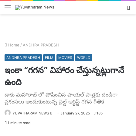
Menu
L
In
Home
/
ANDHRA PRADESH
ANDHRA PRADESH
FILM
MOVIES
WORLD
ఇంకా “గగన” విహారం చేస్తున్నట్లుగానే
ఉంది
డాకు మహారాజ్ లో పోషించిన పాయల్ పాత్రకు దండిగా
ప్రశంసలు అందుకుంటున్న చైల్డ్ ఆర్టిస్ట్ గగన గీతిక
Send
YUVATHARAM NEWS
January 27, 2025
185
an
1 minute read
email