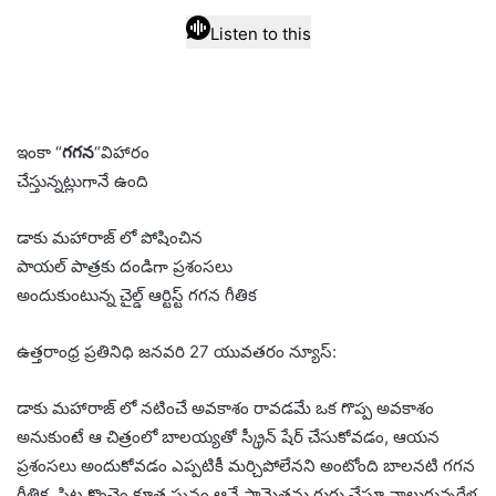
Listen to this
ఇంకా “
గగన
“విహారం
చేస్తున్నట్లుగానే ఉంది
డాకు మహారాజ్ లో పోషించిన
పాయల్ పాత్రకు దండిగా ప్రశంసలు
అందుకుంటున్న చైల్డ్ ఆర్టిస్ట్ గగన గీతిక
ఉత్తరాంధ్ర ప్రతినిధి జనవరి 27 యువతరం న్యూస్:
డాకు మహారాజ్ లో నటించే అవకాశం రావడమే ఒక గొప్ప అవకాశం
అనుకుంటే ఆ చిత్రంలో బాలయ్యతో స్క్రీన్ షేర్ చేసుకోవడం, ఆయన
ప్రశంసలు అందుకోవడం ఎప్పటికీ మర్చిపోలేనని అంటోంది బాలనటి గగన
గీతిక. పిట్ట కొంచెం కూత ఘనం ఆనే సామెతను గుర్తు చేస్తూ నాలుగున్నరేళ్ల