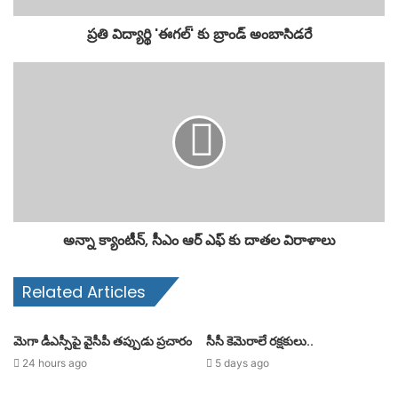
ప్రతి విద్యార్థి 'ఈగల్' కు బ్రాండ్ అంబాసిడరే
అన్నా క్యాంటీన్, సీఎం ఆర్ ఎఫ్ కు దాతల విరాళాలు
Related Articles
మెగా డీఎస్సీపై వైసీపీ తప్పుడు ప్రచారం
సీసీ కెమెరాలే రక్షకులు..
24 hours ago
5 days ago