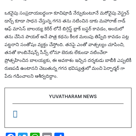
ఒకవైపు సంప్రదాయబద్ధంగా కూచిపూడి నేర్చుకుంటూనే మరోవైపు వెస్ట్రన్
డాన్స్ కూడా సాధన చేస్తున్న గగన తను నటించిన డాకు మహారాజ్ గాడ్
ఆఫ్ మాసెస్ బాలయ్య కెరీర్ లోనే బిగ్గెస్ట్ బ్లాక్ బస్టర్ కావడం, అందులో
తను చేసిన పాయల్ అనే పాత్ర కథను కీలక మలుపు తిప్పేది కావడం పట్ల
పట్టరాని సంతోషం వ్యక్తం చేస్తోంది. తనపై ఎంతో వాత్సల్యం చూపించి,
తనతో కాంబినేషన్స్ సీన్స్ లోనూ బెరుకు లేకుండా నటించేలా
ప్రోత్సహించిన బాలయ్యకు, ఈ అవకాశం ఇచ్చిన దర్శకుడు బాబీకి ఎప్పటికీ
రుణపడి ఉంటానని చెబుతున్న గగన భవిష్యత్తులో మంచి పెర్ఫార్మర్ గా
పేరు గడించాలని ఆశీర్వదిద్దాం.
YUVATHARAM NEWS