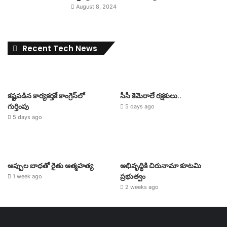
August 8, 2024
Recent Tech News
కష్టపడిన కార్యకర్తకే కాంగ్రెస్‌లో
సీసీ కెమెరాలే రక్షకులు..
గుర్తింపు
5 days ago
5 days ago
అప్పుల బాధతో రైతు ఆత్మహత్య
అభివృద్ధికి చిరునామా కూటమి
ప్రభుత్వం
1 week ago
2 weeks ago