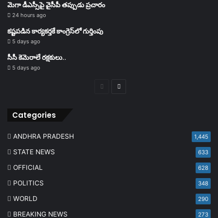
మెగా డీఎస్సీపై వైసీపీ తప్పుడు ప్రచారం
24 hours ago
కష్టపడిన కార్యకర్తకే కాంగ్రెస్‌లో గుర్తింపు
5 days ago
సీసీ కెమెరాలే రక్షకులు..
5 days ago
Previous
Next
page
page
Categories
ANDHRA PRADESH
1,445
STATE NEWS
633
OFFICIAL
628
POLITICS
348
WORLD
290
BREAKING NEWS
273