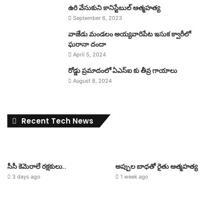
ఉరి వేసుకుని కానిస్టేబుల్ ఆత్మహత్య
September 6, 2023
వాజేడు మండలం అయ్యవారిపేట ఇసుక క్వారీలో
ఘరానా దందా
April 5, 2024
రోడ్డు ప్రమాదంలో ఏఎస్ఐ కు తీవ్ర గాయాలు
August 8, 2024
Recent Tech News
సీసీ కెమెరాలే రక్షకులు..
అప్పుల బాధతో రైతు ఆత్మహత్య
3 days ago
1 week ago