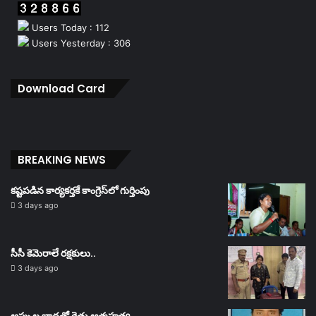
Users Today : 112
Users Yesterday : 306
Download Card
BREAKING NEWS
కష్టపడిన కార్యకర్తకే కాంగ్రెస్‌లో గుర్తింపు
3 days ago
సీసీ కెమెరాలే రక్షకులు..
3 days ago