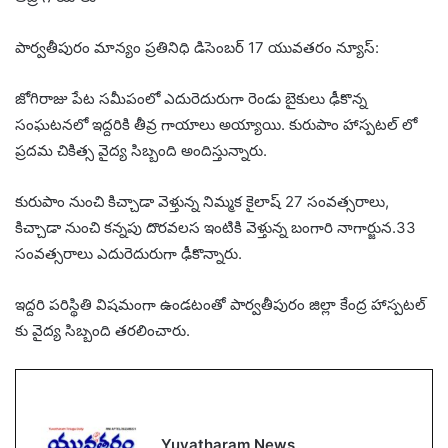
పార్వతీపురం మాన్యం ప్రతినిధి డిసెంబర్ 17 యువతరం న్యూస్:
జోగిరాజు పేట సమీపంలో ఎదురెదురుగా రెండు బైకులు ఢీకొన్న
సంఘటనలో ఇద్దరికి తీవ్ర గాయాలు అయ్యాయి. కురుపాం హాస్పటల్ లో
ప్రదమ చికిత్స వైద్య సిబ్బంది అందిస్తున్నారు.
కురుపాం నుంచి కిచ్చాడా వెళ్తున్న నిమ్మక కైలాష్ 27 సంవత్సరాలు,
కిచ్చాడా నుంచి కన్నపు దొరవలస ఇంటికి వెళ్తున్న బంగారి నాగార్జున.33
సంవత్సరాలు ఎదురెదురుగా ఢీకొన్నారు.
ఇద్దరి పరిస్థితి విషమంగా ఉండటంతో పార్వతీపురం జిల్లా కేంద్ర హాస్పటల్
కు వైద్య సిబ్బంది తరలించారు.
Yuvatharam News