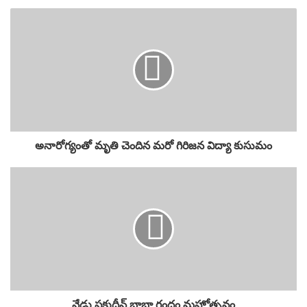
అనారోగ్యంతో మృతి చెందిన మరో గిరిజన విద్యా కుసుమం
నేడు ఫక్రుద్దీన్ బాబా గంధం మహోత్సవం