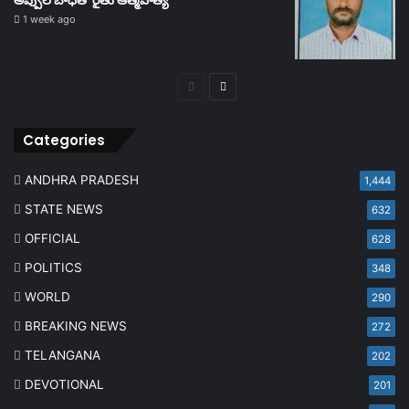
అప్పుల బాధతో రైతు ఆత్మహత్య
1 week ago
Previous
Next
page
page
Categories
ANDHRA PRADESH
1,444
STATE NEWS
632
OFFICIAL
628
POLITICS
348
WORLD
290
BREAKING NEWS
272
TELANGANA
202
DEVOTIONAL
201