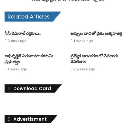
Related Articles
సీసీ కెమెరాలే రక్షకులు..
అప్పుల బాధతో రైతు ఆత్మహత్య
3 days ago
1 week ago
అభివృద్ధికి చిరునామా కూటమి
ప్రత్యేక అలంకరణలో వేపదారు
ప్రభుత్వం
శివలింగం
1 week ago
2 weeks ago
Download Card
Advertisment