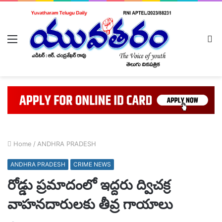
Menu
L
In
Home
/
ANDHRA PRADESH
ANDHRA PRADESH
CRIME NEWS
రోడ్డు ప్రమాదంలో ఇద్దరు ద్విచక్ర
వాహనదారులకు తీవ్ర గాయాలు