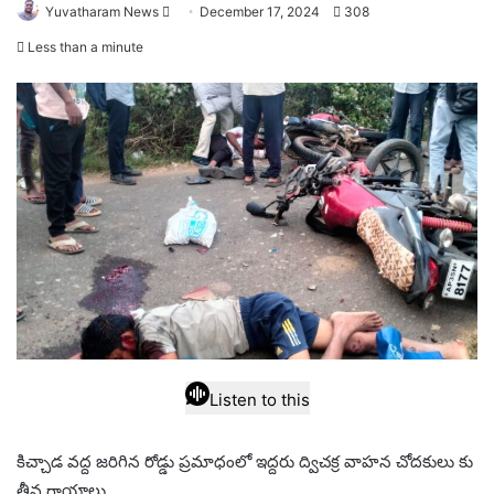
Send
Yuvatharam News
December 17, 2024
308
an
Less than a minute
email
Listen to this
కిచ్చాడ వద్ద జరిగిన రోడ్డు ప్రమాధంలో ఇద్దరు ద్విచక్ర వాహన చోదకులు కు
తీవ్ర గాయాలు