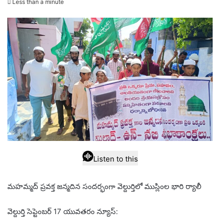
Less than a minute
email
Listen to this
మహమ్మద్ ప్రవక్త జన్మదిన సందర్భంగా వెల్దుర్తిలో ముస్లింల భారి ర్యాలీ
వెల్దుర్తి సెప్టెంబర్ 17 యువతరం న్యూస్: