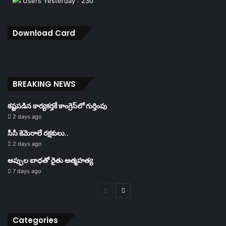
Users Yesterday : 230
Download Card
BREAKING NEWS
కష్టపడిన కార్యకర్తకే కాంగ్రెస్‌లో గుర్తింపు
2 days ago
సీసీ కెమెరాలే రక్షకులు..
2 days ago
అప్పుల బాధతో రైతు ఆత్మహత్య
7 days ago
Previous
Next
page
page
Categories