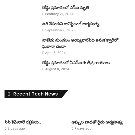
రోడ్డు ప్రమాదంలో ఎస్ఐ మృతి
February 21, 2024
ఉరి వేసుకుని కానిస్టేబుల్ ఆత్మహత్య
September 6, 2023
వాజేడు మండలం అయ్యవారిపేట ఇసుక క్వారీలో
ఘరానా దందా
April 5, 2024
రోడ్డు ప్రమాదంలో ఏఎస్ఐ కు తీవ్ర గాయాలు
August 8, 2024
Recent Tech News
సీసీ కెమెరాలే రక్షకులు..
అప్పుల బాధతో రైతు ఆత్మహత్య
2 days ago
7 days ago