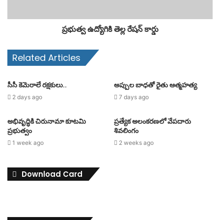
ప్రభుత్వ ఉద్యోగికి తెల్ల రేషన్ కార్డు
Related Articles
సీసీ కెమెరాలే రక్షకులు..
అప్పుల బాధతో రైతు ఆత్మహత్య
2 days ago
7 days ago
అభివృద్ధికి చిరునామా కూటమి
ప్రత్యేక అలంకరణలో వేపదారు
ప్రభుత్వం
శివలింగం
1 week ago
2 weeks ago
Download Card