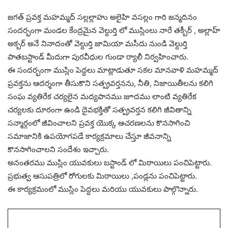
జగత్ ప్రవక్త మహమ్మద్ సల్లల్లాహు అలైహి వసల్లం గారి జన్మదినం
సందర్భంగా మండల కేంద్రమైన వెల్దుర్తి లో ముస్లింలు నారే తక్బీర్ , అల్లాహ్
అక్బర్ అనే నినాదంతో వెల్దుర్తి జామియా మసీదు నుండి వెల్దుర్తి
పాతబస్టాండ్ మీదుగా పురవీధుల గుండా ర్యాలీ నిర్వహించారు.
ఈ సందర్భంగా ముస్లిం పెద్దలు మాట్లాడుతూ సకల మానవాళి మహమ్మద్
ప్రవక్తను ఆదర్శంగా తీసుకొని సత్ప్రవర్తనను, నీతి, నిజాయితీలను కలిగి
సంఘ వ్యతిరేక చర్యలైన మద్యపానము జూదము లాంటి వ్యతిరేక
చర్యలకు దూరంగా ఉండి దైవభక్తితో సత్ప్రవర్తన కలిగి జీవితాన్ని
సన్మార్గంలో జీవించాలని ప్రవక్త యొక్క ఆచరణలను కొనసాగించి
సమాజానికి ఉపయోగపడే కార్యక్రమాలు చేస్తూ జీవనాన్ని
కొనసాగించాలని సందేశం ఇచ్చారు.
అనంతరము ముస్లిం యువకులు బస్టాండ్ లో మిఠాయిలు పంచిపెట్టారు.
ప్రభుత్వ ఆసుపత్రిలో రోగులకు మిఠాయిలు ,పండ్లను పంచిపెట్టారు.
ఈ కార్యక్రమంలో ముస్లిం పెద్దలు మరియు యువకులు పాల్గొన్నారు.