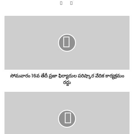
Website
YouTube
సోమవారం 16వ తేదీ ప్రజా ఫిర్యాదుల పరిష్కార వేదిక కార్యక్రమం
రద్దు