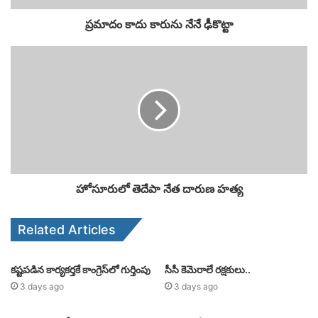
ప్రమాదం కాదు కారును నేనే ఢీకొట్టా
హోసూరులో తెదేపా నేత దారుణ హత్య
Related Articles
కష్టపడిన కార్యకర్తకే కాంగ్రెస్‌లో గుర్తింపు
సీసీ కెమెరాలే రక్షకులు..
3 days ago
3 days ago