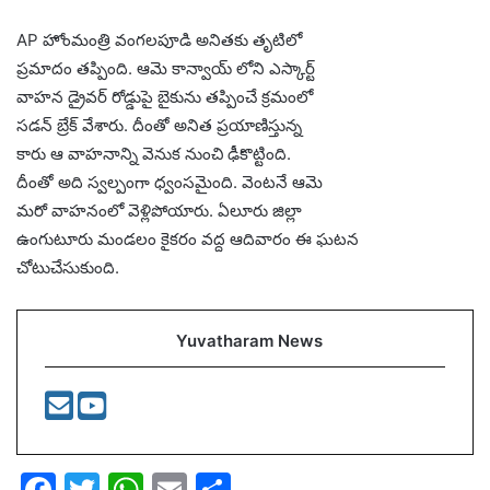
AP హోంమంత్రి వంగలపూడి అనితకు తృటిలో
ప్రమాదం తప్పింది. ఆమె కాన్వాయ్ లోని ఎస్కార్ట్
వాహన డ్రైవర్ రోడ్డుపై బైకును తప్పించే క్రమంలో
సడన్ బ్రేక్ వేశారు. దీంతో అనిత ప్రయాణిస్తున్న
కారు ఆ వాహనాన్ని వెనుక నుంచి ఢీకొట్టింది.
దీంతో అది స్వల్పంగా ధ్వంసమైంది. వెంటనే ఆమె
మరో వాహనంలో వెళ్లిపోయారు. ఏలూరు జిల్లా
ఉంగుటూరు మండలం కైకరం వద్ద ఆదివారం ఈ ఘటన
చోటుచేసుకుంది.
Yuvatharam News
F
T
W
E
S