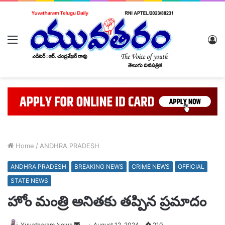
Menu
L
In
Home
/
ANDHRA PRADESH
ANDHRA PRADESH
BREAKING NEWS
CRIME NEWS
OFFICIAL
STATE NEWS
హోం మంత్రి అనితకు తప్పిన ప్రమాదం
Send
Yuvatharam News
August 12, 2024
210