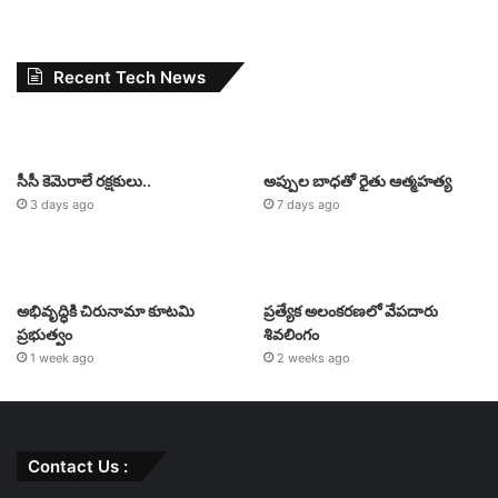
Recent Tech News
సీసీ కెమెరాలే రక్షకులు..
అప్పుల బాధతో రైతు ఆత్మహత్య
3 days ago
7 days ago
అభివృద్ధికి చిరునామా కూటమి
ప్రత్యేక అలంకరణలో వేపదారు
ప్రభుత్వం
శివలింగం
1 week ago
2 weeks ago
Contact Us :