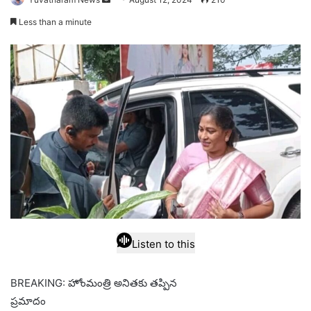
an
Less than a minute
email
Listen to this
BREAKING: హోంమంత్రి అనితకు తప్పిన
ప్రమాదం