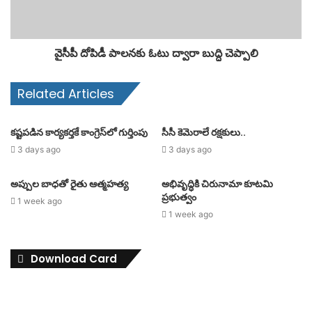
వైసీపీ దోపిడీ పాలనకు ఓటు ద్వారా బుద్ధి చెప్పాలి
Related Articles
కష్టపడిన కార్యకర్తకే కాంగ్రెస్‌లో గుర్తింపు
సీసీ కెమెరాలే రక్షకులు..
3 days ago
3 days ago
అప్పుల బాధతో రైతు ఆత్మహత్య
అభివృద్ధికి చిరునామా కూటమి
ప్రభుత్వం
1 week ago
1 week ago
Download Card