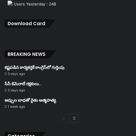
Users Yesterday : 248
Download Card
BREAKING NEWS
కష్టపడిన కార్యకర్తకే కాంగ్రెస్‌లో గుర్తింపు
3 days ago
సీసీ కెమెరాలే రక్షకులు..
3 days ago
అప్పుల బాధతో రైతు ఆత్మహత్య
1 week ago
Previous
Next
page
page