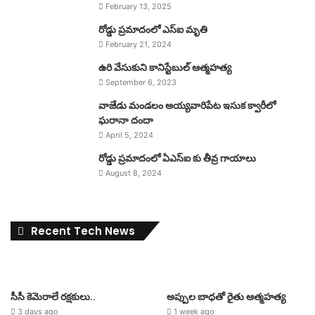
February 13, 2025
రోడ్డు ప్రమాదంలో ఎస్ఐ మృతి
February 21, 2024
ఉరి వేసుకుని కానిస్టేబుల్ ఆత్మహత్య
September 6, 2023
వాజేడు మండలం అయ్యవారిపేట ఇసుక క్వారీలో
ఘరానా దందా
April 5, 2024
రోడ్డు ప్రమాదంలో ఏఎస్ఐ కు తీవ్ర గాయాలు
August 8, 2024
Recent Tech News
సీసీ కెమెరాలే రక్షకులు..
అప్పుల బాధతో రైతు ఆత్మహత్య
3 days ago
1 week ago