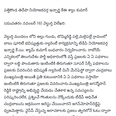
పత్తికొండ తెదేపా నియోజకవర్గ ఇన్చార్జి కేఈ శ్యాం కుమార్
(యువతరం నవంబర్ 16) వెల్దుర్తి విలేఖరి:
వెల్దుర్తి మండలం లోని అల్లు గుండు, బొమ్మిరెడ్డి పల్లె,మల్లెపల్లే గ్రామంలో
బాబు షూరిటీ భవిష్యత్తుకు గ్యారెంటీ కార్యక్రమాన్ని టిడిపి నియోజకవర్గ
ఇన్చార్జి కే.యి. శ్యామ్ కుమార్ బుధవారం నిర్వహించారు. రాబోయే
ఎన్నికలలో తెలుగుదేశం పార్టీ అధికారంలోకి వస్తే ప్రజలకు ఏ ఏ పథకాలు
ద్వారా లబ్ధి పొందుతారు ఇంటింటికి తిరుగుతూ సూపర్ సిక్స్ పథకాలను
ప్రజలకు వివరించిన భవిష్యత్ గ్యారెంటీ మినీ మేనిఫెస్టో ద్వారా చంద్రబాబు
ముఖ్యమంత్రి అయితే ప్రతి కుటుంబానికి ఏ ఏ పథకాలు వస్తాయో
ఇంటింటికి తిరుగుతూ ప్రజలకు వివరించారు.ముఖ్యమంత్రి జగన్మోహన్
రెడ్డికి రాష్ట్రాన్ని అభివృద్ధి చేయడం చేతకాక ఉన్న సమస్యలను
పరిష్కరించలేక, ప్రశ్నించే గొంతులను నొక్కేందుకు టీడీపీ అధినేత
చంద్రబాబును అక్రమంగా అరెస్టు చేయించారని జగన్‌మోహన్‌రెడ్డిపై
ధ్వజమెత్తారు. వైసీపీ చేస్తున్న అరాచకాలకు ప్రజలు త్వరలోనే ఓటు ద్వారా