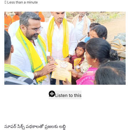
Less than a minute
email
Listen to this
సూపర్ సిక్స్ పథకాలతో ప్రజలకు లబ్ధి