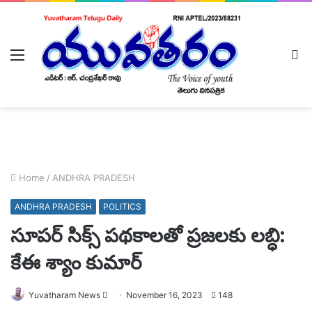
Menu
L
In
Home
/
ANDHRA PRADESH
ANDHRA PRADESH
POLITICS
సూపర్ సిక్స్ పథకాలతో ప్రజలకు లబ్ధి:
కేఈ శ్యాం కుమార్
Send
Yuvatharam News
November 16, 2023
148
an