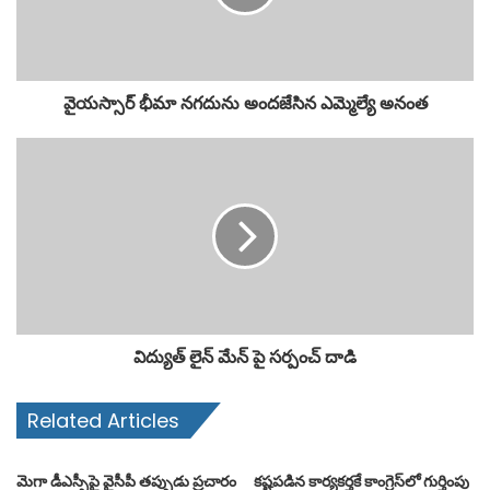
వైయస్సార్ భీమా నగదును అందజేసిన ఎమ్మెల్యే అనంత
విద్యుత్ లైన్ మేన్ పై సర్పంచ్ దాడి
Related Articles
మెగా డీఎస్సీపై వైసీపీ తప్పుడు ప్రచారం
కష్టపడిన కార్యకర్తకే కాంగ్రెస్‌లో గుర్తింపు