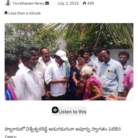
Send
Yuvatharam News
July 2, 2023
495
an
Less than a minute
email
Listen to this
పాల్తూరులో విశ్వేశ్వరరెడ్డి అడుగడుగునా అపూర్వ స్వాగతం పలికిన
ప్రజలు