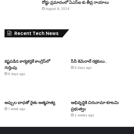
రోడ్డు ప్రమాదంలో ఏఎస్ఐ కు తీవ్ర గాయాలు
August 8, 2024
Recent Tech News
కష్టపడిన కార్యకర్తకే కాంగ్రెస్‌లో
సీసీ కెమెరాలే రక్షకులు..
గుర్తింపు
6 days ago
6 days ago
అప్పుల బాధతో రైతు ఆత్మహత్య
అభివృద్ధికి చిరునామా కూటమి
ప్రభుత్వం
1 week ago
2 weeks ago