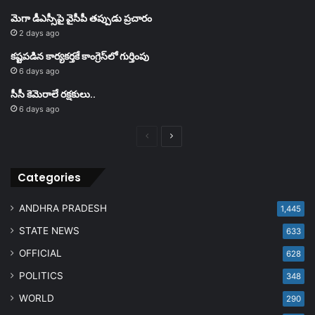
మెగా డీఎస్సీపై వైసీపీ తప్పుడు ప్రచారం
2 days ago
కష్టపడిన కార్యకర్తకే కాంగ్రెస్‌లో గుర్తింపు
6 days ago
సీసీ కెమెరాలే రక్షకులు..
6 days ago
Previous
Next
page
page
Categories
ANDHRA PRADESH
1,445
STATE NEWS
633
OFFICIAL
628
POLITICS
348
WORLD
290