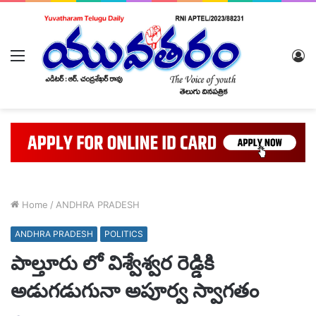
Menu
L
In
Home
/
ANDHRA PRADESH
ANDHRA PRADESH
POLITICS
పాల్తూరు లో విశ్వేశ్వర రెడ్డికి
అడుగడుగునా అపూర్వ స్వాగతం