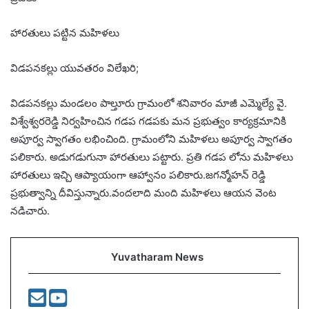
హారతులు పట్టిన మహిళలు
విడపనకల్లు యువతరం విలేఖరి;
విడపనకల్లు మండలం పాల్తూరు గ్రామంలో శనివారం మాజీ ఎమ్మెల్యే వై.
విశ్వేశ్వరరెడ్డి నిర్వహించిన గడప గడపకు మన ప్రభుత్వం కార్యక్రమానికి
అపూర్వ స్వాగతం లభించింది. గ్రామంలోని మహిళలు అపూర్వ స్వాగతం
పలికారు. అడుగడుగునా హారతులు పట్టారు. ప్రతి గడప లోను మహిళలు
హారతులు ఇచ్చి ఆప్యాయంగా ఆహ్వానం పలికారు.జగన్మోహన్ రెడ్డి
ప్రభుత్వాన్ని దీవిస్తున్నారు.వందలాది మంది మహిళలు ఆయన వెంట
నడిచారు.
Yuvatharam News