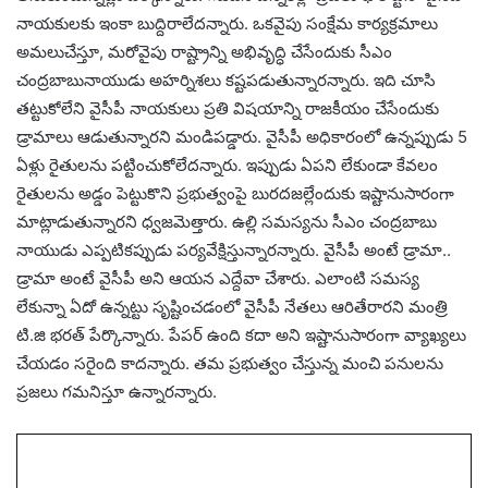
నాయ‌కుల‌కు ఇంకా బుద్దిరాలేద‌న్నారు. ఒక‌వైపు సంక్షేమ కార్య‌క్ర‌మాలు
అమ‌లుచేస్తూ, మ‌రోవైపు రాష్ట్రాన్ని అభివృద్ధి చేసేందుకు సీఎం
చంద్రబాబునాయుడు అహ‌ర్నిశ‌లు క‌ష్ట‌ప‌డుతున్నార‌న్నారు. ఇది చూసి
త‌ట్టుకోలేని వైసీపీ నాయ‌కులు ప్ర‌తి విష‌యాన్ని రాజ‌కీయం చేసేందుకు
డ్రామాలు ఆడుతున్నార‌ని మండిప‌డ్డారు. వైసీపీ అధికారంలో ఉన్న‌ప్పుడు 5
ఏళ్లు రైతుల‌ను ప‌ట్టించుకోలేద‌న్నారు. ఇప్పుడు ఏప‌ని లేకుండా కేవ‌లం
రైతుల‌ను అడ్డం పెట్టుకొని ప్ర‌భుత్వంపై బుర‌ద‌జ‌ల్లేందుకు ఇష్టానుసారంగా
మాట్లాడుతున్నార‌ని ధ్వ‌జ‌మెత్తారు. ఉల్లి స‌మ‌స్య‌ను సీఎం చంద్ర‌బాబు
నాయుడు ఎప్ప‌టిక‌ప్పుడు ప‌ర్య‌వేక్షిస్తున్నార‌న్నారు. వైసీపీ అంటే డ్రామా..
డ్రామా అంటే వైసీపీ అని ఆయ‌న‌ ఎద్దేవా చేశారు. ఎలాంటి స‌మ‌స్య
లేకున్నా ఏదో ఉన్న‌ట్టు సృష్టించ‌డంలో వైసీపీ నేత‌లు ఆరితేరార‌ని మంత్రి
టి.జి భ‌ర‌త్ పేర్కొన్నారు. పేప‌ర్ ఉంది క‌దా అని ఇష్టానుసారంగా వ్యాఖ్య‌లు
చేయ‌డం స‌రైంది కాద‌న్నారు. త‌మ ప్ర‌భుత్వం చేస్తున్న మంచి ప‌నుల‌ను
ప్ర‌జ‌లు గ‌మ‌నిస్తూ ఉన్నార‌న్నారు.