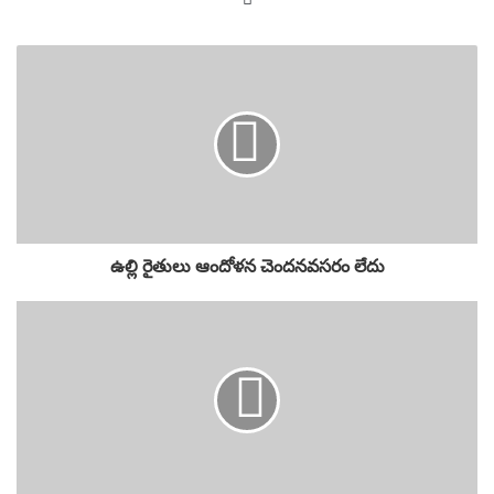
ఉల్లి రైతులు ఆందోళన చెందనవసరం లేదు