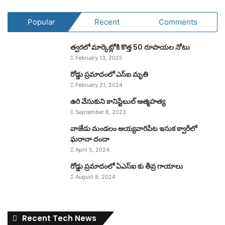
Popular
Recent
Comments
త్వరలో మార్కెట్లోకి కొత్త 50 రూపాయల నోటు
February 13, 2025
రోడ్డు ప్రమాదంలో ఎస్ఐ మృతి
February 21, 2024
ఉరి వేసుకుని కానిస్టేబుల్ ఆత్మహత్య
September 6, 2023
వాజేడు మండలం అయ్యవారిపేట ఇసుక క్వారీలో
ఘరానా దందా
April 5, 2024
రోడ్డు ప్రమాదంలో ఏఎస్ఐ కు తీవ్ర గాయాలు
August 8, 2024
Recent Tech News