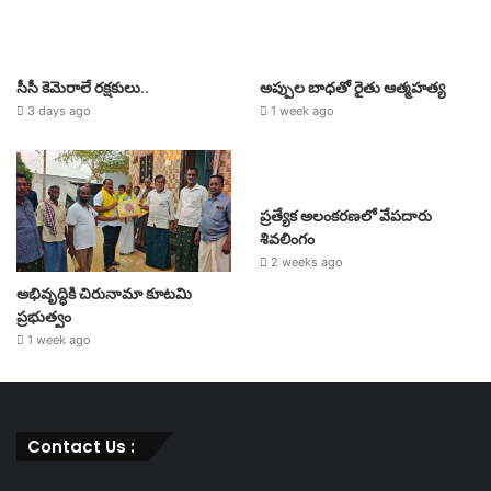
సీసీ కెమెరాలే రక్షకులు..
అప్పుల బాధతో రైతు ఆత్మహత్య
3 days ago
1 week ago
ప్రత్యేక అలంకరణలో వేపదారు
శివలింగం
2 weeks ago
అభివృద్ధికి చిరునామా కూటమి
ప్రభుత్వం
1 week ago
Contact Us :