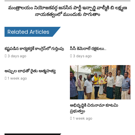
మంత్రాలయం నియోజకవర్గ జనసేన పార్టీ ఇన్చార్జి వాల్మీకి బి లక్ష్మణ
నాయకత్వంలో ముందుకు సాగుతాం
Related Articles
కష్టపడిన కార్యకర్తకే కాంగ్రెస్‌లో గుర్తింపు
సీసీ కెమెరాలే రక్షకులు..
3 days ago
3 days ago
అప్పుల బాధతో రైతు ఆత్మహత్య
1 week ago
అభివృద్ధికి చిరునామా కూటమి
ప్రభుత్వం
1 week ago