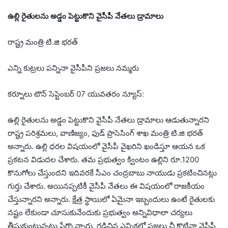
ఉల్లి రైతుల‌ను అడ్డం పెట్టుకొని వైసీపీ నేత‌లు డ్రామాలు
రాష్ట్ర మంత్రి టి.జి భ‌ర‌త్
ఎన్ని కుట్ర‌లు ప‌న్నినా వైసీపీని ప్ర‌జ‌లు న‌మ్మ‌రు
కర్నూలు టౌన్ సెప్టెంబర్ 07 యువతరం న్యూస్:
ఉల్లి రైతుల‌ను అడ్డం పెట్టుకొని వైసీపీ నేత‌లు డ్రామాలు ఆడుతున్నార‌ని
రాష్ట్ర ప‌రిశ్ర‌మ‌లు, వాణిజ్యం, ఫుడ్ ప్రాసెసింగ్ శాఖ మంత్రి టి.జి భ‌ర‌త్
అన్నారు. ఉల్లి ధ‌ర‌ల విష‌యంలో వైసీపీ వైఖ‌రిని ఖండిస్తూ ఆయ‌న ఒక
ప్ర‌క‌ట‌న విడుద‌ల చేశారు. త‌మ ప్ర‌భుత్వం క్వింటం ఉల్లిని రూ.1200
కొనుగోలు చేస్తుంద‌ని ఇదివ‌ర‌కే సీఎం చంద్ర‌బాబు నాయుడు ప్ర‌క‌టించిన‌ట్లు
గుర్తు చేశారు. అయిన‌ప్ప‌టికీ వైసీపీ నేత‌లు ఈ విష‌యంలో రాజ‌కీయం
చేస్తున్నార‌ని అన్నారు. క్షేత్ర స్థాయిలో ఏమైనా ఇబ్బందులు ఉంటే రైతుల‌కు
న‌ష్టం లేకుండా చూసుకునేందుకు ప్ర‌భుత్వం అన్నివిధాలా చ‌ర్య‌లు
తీసుకుంటున్న‌ట్లు పేర్కొన్నారు. గ‌డిచిన ఎన్నిక‌ల్లో ప్ర‌జ‌లు ఛీ కొట్టినా వైసీపీ