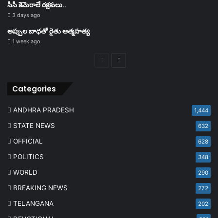
సీసీ కెమెరాలే రక్షకులు..
3 days ago
అప్పుల బాధతో రైతు ఆత్మహత్య
1 week ago
Previous
Next
page
page
Categories
ANDHRA PRADESH
1,444
STATE NEWS
632
OFFICIAL
628
POLITICS
348
WORLD
290
BREAKING NEWS
272
TELANGANA
202