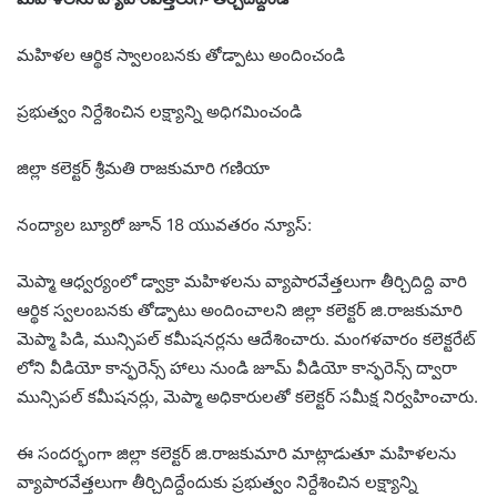
మహిళల ఆర్థిక స్వాలంబనకు తోడ్పాటు అందించండి
ప్రభుత్వం నిర్దేశించిన లక్ష్యాన్ని అధిగమించండి
జిల్లా కలెక్టర్ శ్రీమతి రాజకుమారి గణియా
నంద్యాల బ్యూరో జూన్ 18 యువతరం న్యూస్:
మెప్మా ఆధ్వర్యంలో డ్వాక్రా మహిళలను వ్యాపారవేత్తలుగా తీర్చిదిద్ది వారి
ఆర్థిక స్వలంబనకు తోడ్పాటు అందించాలని జిల్లా కలెక్టర్ జి.రాజకుమారి
మెప్మా పిడి, మున్సిపల్ కమీషనర్లను ఆదేశించారు. మంగళవారం కలెక్టరేట్
లోని వీడియో కాన్ఫరెన్స్ హాలు నుండి జూమ్ వీడియో కాన్ఫరెన్స్ ద్వారా
మున్సిపల్ కమీషనర్లు, మెప్మా అధికారులతో కలెక్టర్ సమీక్ష నిర్వహించారు.
ఈ సందర్భంగా జిల్లా కలెక్టర్ జి.రాజకుమారి మాట్లాడుతూ మహిళలను
వ్యాపారవేత్తలుగా తీర్చిదిద్దేందుకు ప్రభుత్వం నిర్దేశించిన లక్ష్యాన్ని