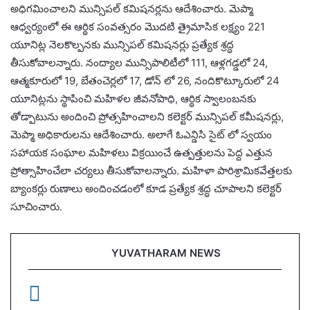
అధిగమించాలని మున్సిపల్ కమిషనర్లను ఆదేశించారు. మెప్మా
ఆధ్వర్యంలో ఈ ఆర్థిక సంవత్సరం మొదటి త్రైమాసిక లక్ష్యం 221
యూనిట్ల నెలకొల్పనకు మున్సిపల్ కమిషనర్లు ప్రత్యేక శ్రద్ధ
తీసుకోవాలన్నారు. నంద్యాల మున్సిపాలిటీలో 111, ఆళ్లగడ్డలో 24,
ఆత్మకూరులో 19, బేతంచెర్లలో 17, డోన్ లో 26, నందికొట్కూరులో 24
యూనిట్లను స్థాపించి మహిళల జీవనోపాధి, ఆర్థిక స్వాలంబనకు
తోడ్పాటును అందించి ప్రోత్సహించాలని కలెక్టర్ మున్సిపల్ కమీషనర్లు,
మెప్మా అధికారులను ఆదేశించారు. అలాగే ఓఎన్డిసి సైట్ లో స్వయం
సహాయక సంఘాల మహిళలు విక్రయించే ఉత్పత్తులను పెద్ద ఎత్తున
ప్రోత్సాహించేలా చర్యలు తీసుకోవాలన్నారు. మహిళా పారిశ్రామికవేత్తలకు
బ్యాంకర్లు రుణాలు అందించడంలో కూడ ప్రత్యేక శ్రద్ధ చూపాలని కలెక్టర్
సూచించారు.
YUVATHARAM NEWS