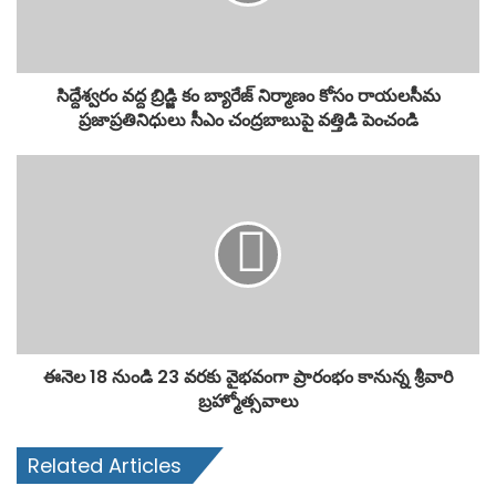
సిద్దేశ్వరం వద్ద బ్రిడ్జి కం బ్యారేజ్ నిర్మాణం కోసం రాయలసీమ
ప్రజాప్రతినిధులు సీఎం చంద్రబాబుపై వత్తిడి పెంచండి
ఈనెల 18 నుండి 23 వరకు వైభవంగా ప్రారంభం కానున్న శ్రీవారి
బ్రహ్మోత్సవాలు
Related Articles