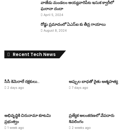
వాజేడు మండలం అయ్యవారిపేట ఇసుక క్వారీలో
ఘరానా దందా
April 5, 2024
రోడ్డు ప్రమాదంలో ఏఎస్ఐ కు తీవ్ర గాయాలు
August 8, 2024
Recent Tech News
సీసీ కెమెరాలే రక్షకులు..
అప్పుల బాధతో రైతు ఆత్మహత్య
2 days ago
7 days ago
అభివృద్ధికి చిరునామా కూటమి
ప్రత్యేక అలంకరణలో వేపదారు
ప్రభుత్వం
శివలింగం
1 week ago
2 weeks ago