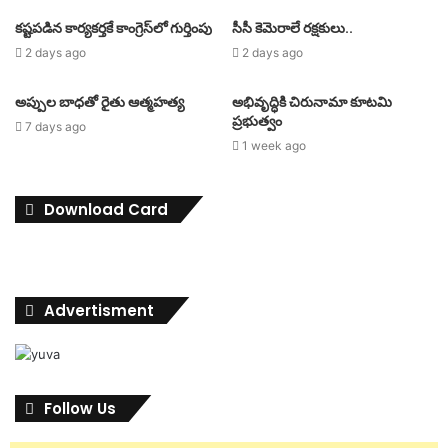
కష్టపడిన కార్యకర్తకే కాంగ్రెస్‌లో గుర్తింపు
సీసీ కెమెరాలే రక్షకులు..
2 days ago
2 days ago
అప్పుల బాధతో రైతు ఆత్మహత్య
అభివృద్ధికి చిరునామా కూటమి
ప్రభుత్వం
7 days ago
1 week ago
Download Card
Advertisment
Follow Us