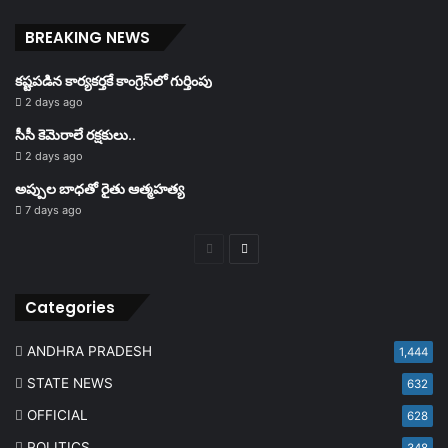
BREAKING NEWS
కష్టపడిన కార్యకర్తకే కాంగ్రెస్‌లో గుర్తింపు
2 days ago
సీసీ కెమెరాలే రక్షకులు..
2 days ago
అప్పుల బాధతో రైతు ఆత్మహత్య
7 days ago
Previous
Next
page
page
Categories
ANDHRA PRADESH
1,444
STATE NEWS
632
OFFICIAL
628
POLITICS