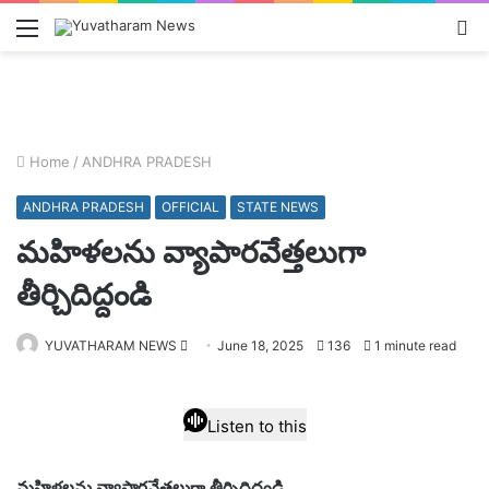
Menu
L
In
Home
/
ANDHRA PRADESH
ANDHRA PRADESH
OFFICIAL
STATE NEWS
మహిళలను వ్యాపారవేత్తలుగా
తీర్చిదిద్దండి
Send
YUVATHARAM NEWS
June 18, 2025
136
1 minute read
an
email
Listen to this
మహిళలను వ్యాపారవేత్తలుగా తీర్చిదిద్దండి