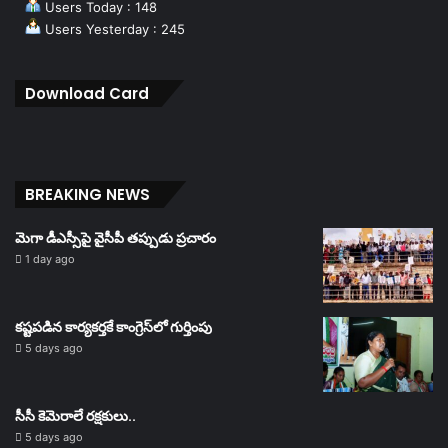
Users Today : 148
Users Yesterday : 245
Download Card
BREAKING NEWS
మెగా డీఎస్సీపై వైసీపీ తప్పుడు ప్రచారం
1 day ago
కష్టపడిన కార్యకర్తకే కాంగ్రెస్‌లో గుర్తింపు
5 days ago
సీసీ కెమెరాలే రక్షకులు..
5 days ago