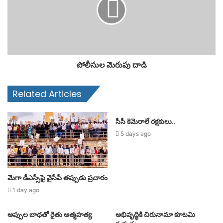
పోలీసుల మెరుపు దాడి
Related Articles
సీసీ కెమెరాలే రక్షకులు..
5 days ago
మెగా డీఎస్సీపై వైసీపీ తప్పుడు ప్రచారం
1 day ago
అప్పుల బాధతో రైతు ఆత్మహత్య
అభివృద్ధికి చిరునామా కూటమి