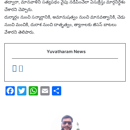
తద్వారా, మానవాళిని సత్యపథం వైపు నడిపించేలా ఏసుక్రీస్తు మార్గనిర్దేశం
చేశారని చెప్పారు.
దుర్మార్గం నుంచి సన్మార్గానికి, అమానుషత్వం నుంచి మానవత్వానికి, చెడు
నుంచి మంచికి, దురాశ నుంచి దాతృత్వం, త్యాగాలకు జీసస్‌ బాటలు
వేశారని తెలిపారు.
Yuvatharam News
F
T
W
E
S
a
w
h
m
h
c
itt
at
ai
ar
e
er
s
l
e
b
A