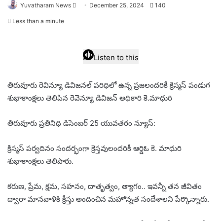
Send
Yuvatharam News
December 25, 2024
140
an
Less than a minute
email
Listen to this
తిరువూరు రెవిన్యూ డివిజనల్ పరిధిలో ఉన్న ప్రజలందరికీ క్రిస్మస్‌ పండుగ
శుభాకాంక్షలు తెలిపిన రెవెన్యూ డివిజన్ అధికారి కె.మాధురి
తిరువూరు ప్రతినిధి డిసెంబర్ 25 యువతరం న్యూస్:
క్రిస్మస్‌ పర్వదినం సందర్భంగా క్రెస్తవులందరికీ ఆర్డిఓ కె. మాధురి
శుభాకాంక్షలు తెలిపారు.
కరుణ, ప్రేమ, క్షమ, సహనం, దాతృత్వం, త్యాగం.. ఇవన్నీ తన జీవితం
ద్వారా మానవాళికి క్రీస్తు అందించిన మహోన్నత సందేశాలని పేర్కొన్నారు.