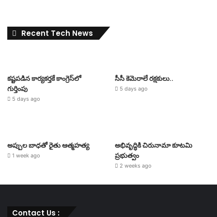
Recent Tech News
కష్టపడిన కార్యకర్తకే కాంగ్రెస్‌లో
సీసీ కెమెరాలే రక్షకులు..
గుర్తింపు
5 days ago
5 days ago
అప్పుల బాధతో రైతు ఆత్మహత్య
అభివృద్ధికి చిరునామా కూటమి
ప్రభుత్వం
1 week ago
2 weeks ago
Contact Us :