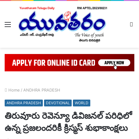
Menu
L
In
Home
/
ANDHRA PRADESH
ANDHRA PRADESH
DEVOTIONAL
WORLD
తిరువూరు రెవెన్యూ డివిజనల్ పరిధిలో
ఉన్న ప్రజలందరికీ క్రిస్మస్ శుభాకాంక్షలు