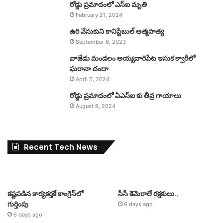
రోడ్డు ప్రమాదంలో ఎస్ఐ మృతి
February 21, 2024
ఉరి వేసుకుని కానిస్టేబుల్ ఆత్మహత్య
September 6, 2023
వాజేడు మండలం అయ్యవారిపేట ఇసుక క్వారీలో
ఘరానా దందా
April 5, 2024
రోడ్డు ప్రమాదంలో ఏఎస్ఐ కు తీవ్ర గాయాలు
August 8, 2024
Recent Tech News
కష్టపడిన కార్యకర్తకే కాంగ్రెస్‌లో
సీసీ కెమెరాలే రక్షకులు..
గుర్తింపు
6 days ago
6 days ago