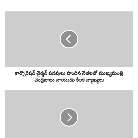
Website
కార్పొరేషన్ చైర్మన్ పదవులు పొందిన నేతలతో ముఖ్యమంత్రి
చంద్రబాబు నాయుడు కీలక వ్యాఖ్యలు