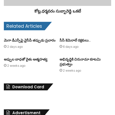
కోట్ల,ధర్మవరం సుబ్బారెడ్డి ఒకటే
Related Articles
మెగా డీఎస్సీపై వైసీపీ తప్పుడు ప్రచారం
సీసీ కెమెరాలే రక్షకులు..
2 days ago
6 days ago
అప్పుల బాధతో రైతు ఆత్మహత్య
అభివృద్ధికి చిరునామా కూటమి
ప్రభుత్వం
2 weeks ago
2 weeks ago
Download Card
Advertisment