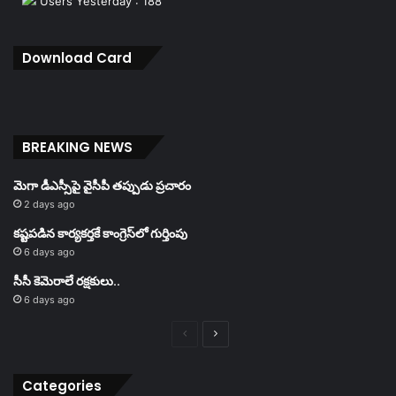
Users Yesterday : 188
Download Card
BREAKING NEWS
మెగా డీఎస్సీపై వైసీపీ తప్పుడు ప్రచారం
2 days ago
కష్టపడిన కార్యకర్తకే కాంగ్రెస్‌లో గుర్తింపు
6 days ago
సీసీ కెమెరాలే రక్షకులు..
6 days ago
Previous
Next
page
page
Categories