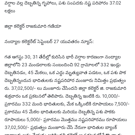
వర్షాల వల్ల దెబ్బతిన్న గృహాలు, పశు సంపదకు నష్ట పరిహారం 37.02
లక్షలు
జిల్లా కలెక్టర్ రాజకుమారి గణియా
నంద్యాల కలెక్టరేట్ సెప్టెంబర్ 27 యువతరం న్యూస్:
గత ఆగస్టు 30, 31 తేదీల్లో కురిసిన భారీ వర్షాల కారణంగా నంద్యాల
జిల్లాలోని 23 మండలాలకు సంబందించి 92 గ్రామాలలో 332 ఇండ్లు
దెబ్బతినడం, 45 మేకలు, ఒక ఎద్దు మృత్యువాత పడటం, ఒక పశు పాక
దెబ్బతిన్నందున భాదితులకు నష్టపరిహార మంజూరు నిమిత్తం ప్రభుత్వం
రు. 37,02,500/- లు మంజూరు చేసిందని జిల్లా కలెక్టర్ జి. రాజకుమారి
శుక్రవారం ఒక ప్రకటనలో తెలిపారు. దెబ్బతిన్న ఇంటికి రు. 10,000/-
ప్రకారము 332 మంది భాదితులకు, మేక ఒక్కింటికి రూపాయలు 7,500/-
ప్రకారము 45 మేకల భాదితులకు మరియు దెబ్బతిన్న పశు పాకకు
రూపాయలు 5,000/- ప్రకారము మొత్తము నష్టపరిహారము రూపాయలు
37,02,500/- ప్రభుత్వం మంజూరు చేసి నేరుగా భాదితుల బ్యాంక్