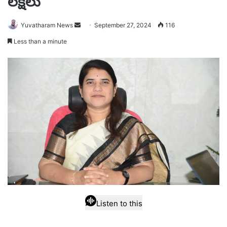
లక్షలు
Send
Yuvatharam News
September 27, 2024
116
an
Less than a minute
email
Listen to this