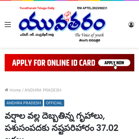
Menu
L
In
Home
/
ANDHRA PRADESH
ANDHRA PRADESH
OFFICIAL
వర్షాల వల్ల దెబ్బతిన్న గృహాలు,
పశుసంపదకు నష్టపరిహారం 37.02