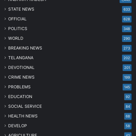
STATE NEWS
633
OFFICIAL
628
POLITICS
348
WORLD
290
BREAKING NEWS
273
TELANGANA
202
DEVOTIONAL
201
CRIME NEWS
199
PROBLEMS
145
EDUCATION
92
SOCIAL SERVICE
84
HEALTH NEWS
68
DEVELOP
58
AGRICULTURE
42