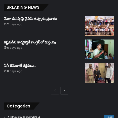
BREAKING NEWS
మెగా డీఎస్సీపై వైసీపీ తప్పుడు ప్రచారం
2 days ago
కష్టపడిన కార్యకర్తకే కాంగ్రెస్‌లో గుర్తింపు
6 days ago
సీసీ కెమెరాలే రక్షకులు..
6 days ago
Previous
Next
page
page
Categories
ANDHRA PRADESH
1,445