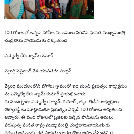
100 రోజులలో ఇచ్చిన హామీలను అమలు పరిచిన ఘనత ముఖ్యమంత్రి
చంద్రబాబు నాయుడు కు దక్కుతుంది
ఎమ్మెల్యే కేఈ శ్యామ్ కుమార్
వెల్దుర్తి సెప్టెంబర్ 24 యువతరం న్యూస్:
వెల్దుర్తి మండలంలోని బోగోలు గ్రామంలో ఇది మంచి ప్రభుత్వం కార్యక్రమం
ను ఎమ్మెల్యే కేఈ శ్యామ్ కుమార్ ప్రారంభించారు.
ఈ సందర్భంగా ఎమ్మెల్యే కె శ్యామ్ కుమార్ , జిల్లా తెదేపా అధ్యక్షులు
తిక్కారెడ్డి లు మాట్లాడుతూ ప్రభుత్వం ఏర్పడి 100 రోజులు అవుతుంది
అన్నారు. ఈ వంద రోజులలో ప్రజలకు ఇచ్చిన హామీలను అమలు
పరుస్తున్న ఘనత రాష్ట్ర ముఖ్యమంత్రి చంద్రబాబునాయుడు కు
దక్కుతుందన్నారు. గ్రత ప్రభుత్వం లక్షల కోట్లు అప్పు చేసిందని ఈ