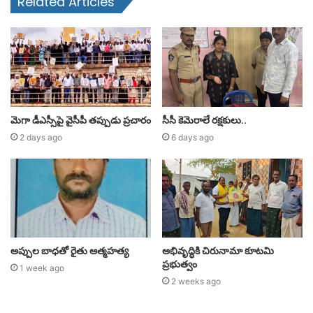
Related Articles
మెగా డీఎస్సీపై వైసీపీ తప్పుడు ప్రచారం
సీసీ కెమెరాలే రక్షకులు..
2 days ago
6 days ago
అప్పుల బాధతో రైతు ఆత్మహత్య
అభివృద్ధికి చిరునామా కూటమి
ప్రభుత్వం
1 week ago
2 weeks ago