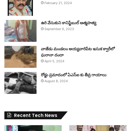
February 21, 2024
ఉరి వేసుకుని కానిస్టేబుల్ ఆత్మహత్య
September 6, 2023
వాజేడు మండలం అయ్యవారిపేట ఇసుక క్వారీలో
ఘరానా దందా
April 5, 2024
రోడ్డు ప్రమాదంలో ఏఎస్ఐ కు తీవ్ర గాయాలు
August 8, 2024
Recent Tech News