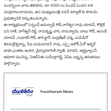
సందర్భంగా వారు తెలిపారు. రూ 4000 లు పింఛన్ పెంచిన కాక
చంద్రబాబునాయుడు, ఉప ముఖ్యమంత్రి పవన్ కళ్యాణ్ కు కూటమి
ప్రభుత్వానికి దక్కుతుందన్నారు.
ఈ కార్యక్రమంలో సర్పంచ్ అమర్నాథ్ గౌడ్,నాగేశ్వర రావు యాదవ్, కోట్రికే
పని రాజ్, నాగేశ్వర్ రెడ్డి, రామకృష్ణ చారి, రామస్వామి, బాబు గౌడ్, ఆనంద్
యాదవ్ ,సుధాకర్ గౌడ్, తాసిల్దార్ చంద్రశేఖర్ వర్మ, ఎంపీడీవో
శివమల్లేశ్వరప్ప, సీఐ మధుసూదన్ రావు, ఎస్సై అశోక్,ఏవో అక్బర్
బాషా,ఎంఈఓ ఇందిర, వైద్యాధికారిణి స్వాతి, మాధవి, ఆర్డబ్ల్యూఎస్
అధికారి మునెప్ప, పిఆర్ఏఈ సురేంద్రారెడ్డి, ఏపీఓ లక్ష్మన్న తదితరులు
పాల్గొన్నారు.
Yuvatharam News