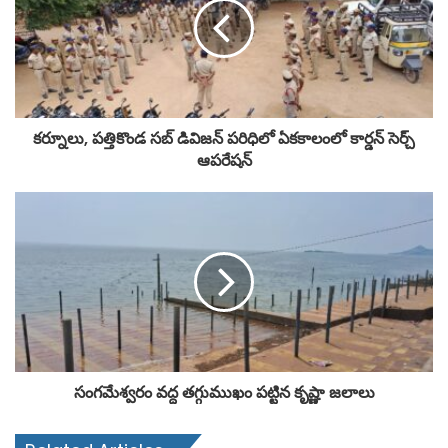
కర్నూలు, పత్తికొండ సబ్ డివిజన్ పరిధిలో ఏకకాలంలో కార్డన్ సెర్చ్
ఆపరేషన్
సంగమేశ్వరం వద్ద తగ్గుముఖం పట్టిన కృష్ణా జలాలు