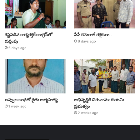
కష్టపడిన కార్యకర్తకే కాంగ్రెస్‌లో
సీసీ కెమెరాలే రక్షకులు..
గుర్తింపు
6 days ago
6 days ago
అప్పుల బాధతో రైతు ఆత్మహత్య
అభివృద్ధికి చిరునామా కూటమి
ప్రభుత్వం
1 week ago
2 weeks ago