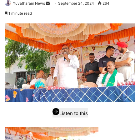
Send
Yuvatharam News
September 24, 2024
264
an
1 minute read
email
Listen to this