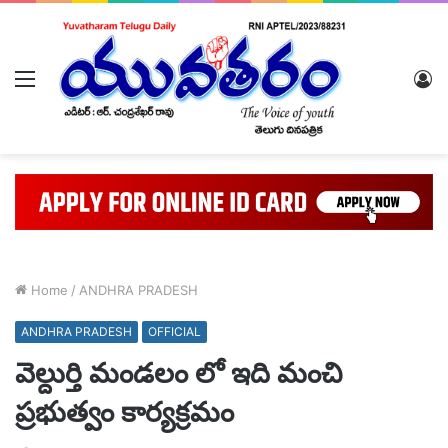
Menu
L
In
Home
/
ANDHRA PRADESH
ANDHRA PRADESH
OFFICIAL
వెల్దుర్తి మండలం లో ఇది మంచి
ప్రభుత్వం కార్యక్రమం