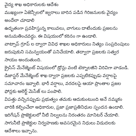
వైద్య శాఖ అధికారులకు ఆదేశం
ముఖ్యంగా ఏజెన్సీలలో జ్వరాలు బారిన పడిన గిరిజనులకు వైద్యం
అందేలా చూడాలి
ఉదృతంగా ప్రవహిస్తున్న కాలువలు, వాగులు దాటేందుకు ప్రజలను
అనుమతించవద్దు. ఈ విషయంలో కఠినం గా ఉండాలి.
వాట్సాప్ గ్రూప్ ల ద్వారా వివిధ శాఖల అధికారులు నిత్యం సంప్రదింపులు
జరుపుకుని సమన్వయంతో పనిచేయాలి. తద్వారా ప్రజలకు సత్వర
సాయం అందుతుంది.
క్రైసిస్ మేనేజ్మెంట్ విషయంలో డ్రోన్లు వంటి టెక్నాలజీని విరివిగా వాడండి.
డిజాస్టర్ మేనేజ్మెంట్ శాఖ ద్వారా ప్రజలకు ఎప్పటికప్పుడు వర్షాలపై
సమాచారం ఇవ్వాలి. భారీ వర్షాలు, వరదలపై ఆయా ప్రాంతాల ప్రజల
ఫోన్లకు అలెర్ట్ మెసేజ్ లు పంపాలి.
విపత్తు వచ్చినప్పుడు ప్రభుత్వం తమకు ఆదుకుంటుంది అనే నమ్మకం
వారికి కల్పించేలా అధికారుల, ప్రజా ప్రజాప్రతినిధుల స్పందన ఉండాలి.
ఇరిగేషన్ ప్రాజెక్టులలో నీటి నిల్వలను నిరంతరం మానిటర్ చేయాలి.
సాగునీటి ప్రాజెక్టుల నిర్వహణకు అవసరమైన నిధులు విడుదలకు
ఆదేశాలు ఇచ్చాను.