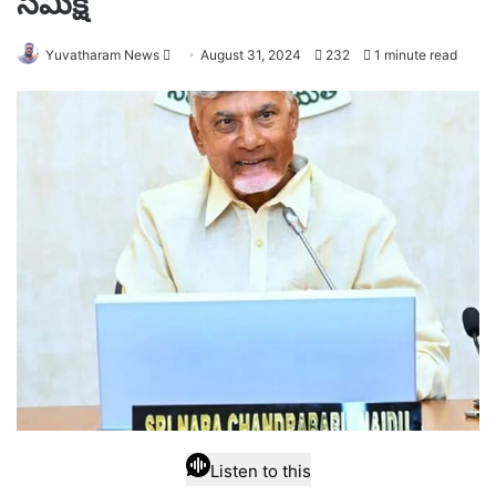
సమీక్ష
Send
Yuvatharam News
August 31, 2024
232
1 minute read
an
email
Listen to this