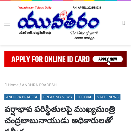
Menu
L
In
Home
/
ANDHRA PRADESH
ANDHRA PRADESH
BREAKING NEWS
OFFICIAL
STATE NEWS
వర్షాభావ పరిస్థితులపై ముఖ్యమంత్రి
చంద్రబాబునాయుడు అధికారులతో