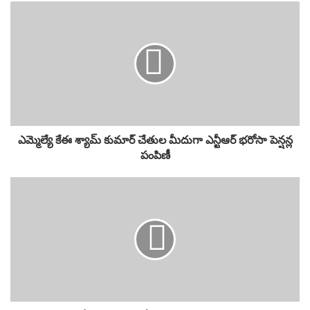
ఎమ్మెల్యే కేఈ శ్యామ్ కుమార్ చేతుల మీదుగా ఎన్టీఆర్ భరోసా పెన్షన్ల
పంపిణీ