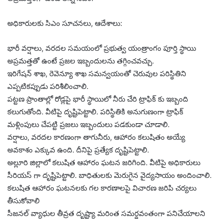
అధికారులకు సిఎం సూచనలు, ఆదేశాలు:
భారీ వర్షాలు, వరదల సమయంలో ప్రభుత్వ యంత్రాంగం పూర్తి స్థాయి
అప్రమత్తతో ఉంటే ప్రజల ఇబ్బందులను తగ్గించవచ్చు.
ఇరిగేషన్ శాఖ, రెవెన్యూ శాఖ సమన్వయంతో చెరువుల పరిస్థితిని
ఎప్పటికప్పుడు పరిశీలించాలి.
పట్టణ ప్రాంతాల్లో రోడ్లపై భారీ స్థాయిలో నీరు చేరి ట్రాఫిక్ కు ఇబ్బంది
కలుగుతోంది. వీటిపై దృష్టిపెట్టాలి. పరిస్థితికి అనుగుణంగా ట్రాఫిక్
మళ్లింపులు చేపట్టి ప్రజలు ఇబ్బందులు పడకుండా చూడాలి.
వర్షాలు, వరదల కారణంగా తాగునీరు, ఆహారం కలుషితం అయ్యే
అవకాశం ఎక్కువ ఉంది. దీనిపై ప్రత్యేక దృష్టిపెట్టాలి.
అల్లూరి జిల్లాలో కలుషిత ఆహారం ఘటన జరిగింది. వీటిపై అధికారులు
సీరియస్ గా దృష్టిపెట్టాలి. బాధితులకు మెరుగైన వైద్యసాయం అందించాలి.
కలుషిత ఆహారం ఘటనలకు గల కారణాలపై విచారణ జరిపి చర్యలు
తీసుకోవాలి
సీజనల్ వ్యాధుల తీవ్రత దృష్ట్యా మరింత సమర్థవంతంగా పనిచేయాలని