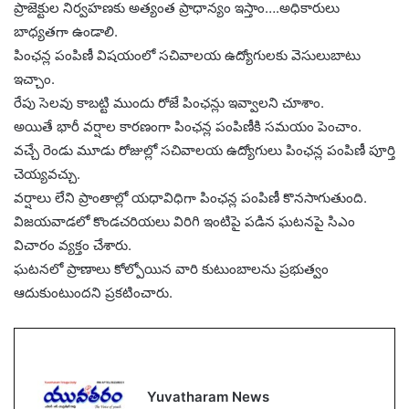
ప్రాజెక్టుల నిర్వహణకు అత్యంత ప్రాధాన్యం ఇస్తాం….అధికారులు
బాధ్యతగా ఉండాలి.
పింఛన్ల పంపిణీ విషయంలో సచివాలయ ఉద్యోగులకు వెసులుబాటు
ఇచ్చాం.
రేపు సెలవు కాబట్టి ముందు రోజే పింఛన్లు ఇవ్వాలని చూశాం.
అయితే భారీ వర్షాల కారణంగా పింఛన్ల పంపిణీకి సమయం పెంచాం.
వచ్చే రెండు మూడు రోజుల్లో సచివాలయ ఉద్యోగులు పింఛన్ల పంపిణీ పూర్తి
చెయ్యవచ్చు.
వర్షాలు లేని ప్రాంతాల్లో యధావిధిగా పింఛన్ల పంపిణీ కొనసాగుతుంది.
విజయవాడలో కొండచరియలు విరిగి ఇంటిపై పడిన ఘటనపై సిఎం
విచారం వ్యక్తం చేశారు.
ఘటనలో ప్రాణాలు కోల్పోయిన వారి కుటుంబాలను ప్రభుత్వం
ఆదుకుంటుందని ప్రకటించారు.
Yuvatharam News