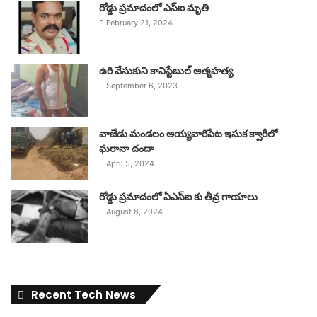
రోడ్డు ప్రమాదంలో ఎస్ఐ మృతి
February 21, 2024
ఉరి వేసుకుని కానిస్టేబుల్ ఆత్మహత్య
September 6, 2023
వాజేడు మండలం అయ్యవారిపేట ఇసుక క్వారీలో
ఘరానా దందా
April 5, 2024
రోడ్డు ప్రమాదంలో ఏఎస్ఐ కు తీవ్ర గాయాలు
August 8, 2024
Recent Tech News