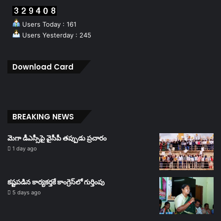
Users Today : 161
Users Yesterday : 245
Download Card
BREAKING NEWS
మెగా డీఎస్సీపై వైసీపీ తప్పుడు ప్రచారం
1 day ago
కష్టపడిన కార్యకర్తకే కాంగ్రెస్‌లో గుర్తింపు
5 days ago