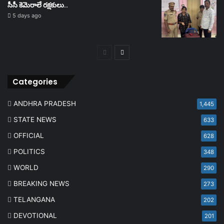
సీసీ కెమెరాలే రక్షకులు..
5 days ago
Previous
Next
page
page
Categories
ANDHRA PRADESH
1,445
STATE NEWS
633
OFFICIAL
628
POLITICS
348
WORLD
290
BREAKING NEWS
273
TELANGANA
202
DEVOTIONAL
201