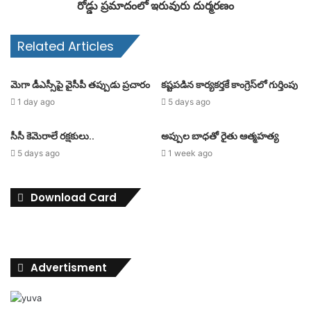
రోడ్డు ప్రమాదంలో ఇరువురు దుర్మరణం
Related Articles
మెగా డీఎస్సీపై వైసీపీ తప్పుడు ప్రచారం
కష్టపడిన కార్యకర్తకే కాంగ్రెస్‌లో గుర్తింపు
1 day ago
5 days ago
సీసీ కెమెరాలే రక్షకులు..
అప్పుల బాధతో రైతు ఆత్మహత్య
5 days ago
1 week ago
Download Card
Advertisment