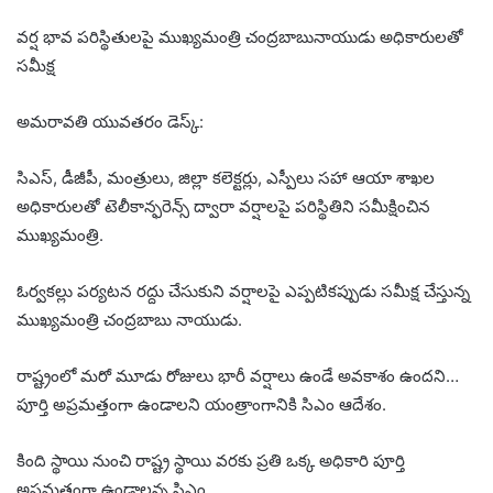
వర్ష భావ పరిస్థితులపై ముఖ్యమంత్రి చంద్రబాబునాయుడు అధికారులతో
సమీక్ష
అమరావతి యువతరం డెస్క్:
సిఎస్, డీజీపీ, మంత్రులు, జిల్లా కలెక్టర్లు, ఎస్పీలు సహా ఆయా శాఖల
అధికారులతో టెలీకాన్ఫరెన్స్ ద్వారా వర్షాలపై పరిస్థితిని సమీక్షించిన
ముఖ్యమంత్రి.
ఓర్వకల్లు పర్యటన రద్దు చేసుకుని వర్షాలపై ఎప్పటికప్పుడు సమీక్ష చేస్తున్న
ముఖ్యమంత్రి చంద్రబాబు నాయుడు.
రాష్ట్రంలో మరో మూడు రోజులు భారీ వర్షాలు ఉండే అవకాశం ఉందని…
పూర్తి అప్రమత్తంగా ఉండాలని యంత్రాంగానికి సిఎం ఆదేశం.
కింది స్థాయి నుంచి రాష్ట్ర స్థాయి వరకు ప్రతి ఒక్క అధికారి పూర్తి
అప్రమత్తంగా ఉండాలన్న సిఎం.