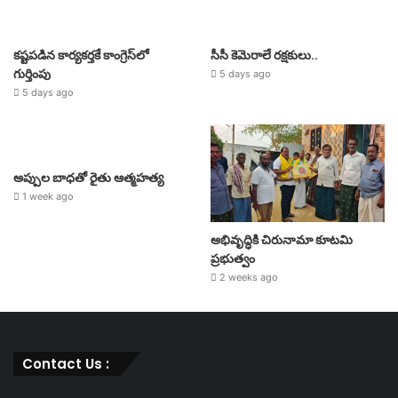
కష్టపడిన కార్యకర్తకే కాంగ్రెస్‌లో
సీసీ కెమెరాలే రక్షకులు..
గుర్తింపు
5 days ago
5 days ago
అప్పుల బాధతో రైతు ఆత్మహత్య
1 week ago
అభివృద్ధికి చిరునామా కూటమి
ప్రభుత్వం
2 weeks ago
Contact Us :