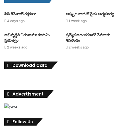
సీసీ కెమెరాలే రక్షకులు..
అప్పుల బాధతో రైతు ఆత్మహత్య
4 days ago
1 week ago
అభివృద్ధికి చిరునామా కూటమి
ప్రత్యేక అలంకరణలో వేపదారు
ప్రభుత్వం
శివలింగం
2 weeks ago
2 weeks ago
Download Card
Advertisment
Follow Us