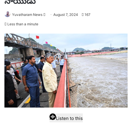
నాయుడు
Send
Yuvatharam News
August 7, 2024
167
an
Less than a minute
email
Listen to this