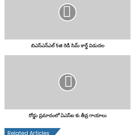
బిఎస్ఎన్ఎల్ 5జి రెడీ సిమ్ కార్డ్ విడుదల
రోడ్డు ప్రమాదంలో ఏఎస్ఐ కు తీవ్ర గాయాలు
Related Articles