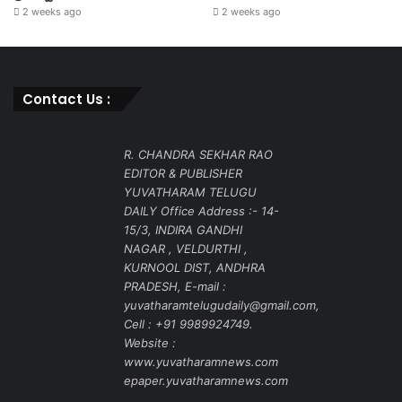
2 weeks ago
2 weeks ago
Contact Us :
R. CHANDRA SEKHAR RAO
EDITOR & PUBLISHER
YUVATHARAM TELUGU
DAILY Office Address :- 14-
15/3, INDIRA GANDHI
NAGAR , VELDURTHI ,
KURNOOL DIST, ANDHRA
PRADESH, E-mail :
yuvatharamtelugudaily@gmail.com,
Cell : +91 9989924749.
Website :
www.yuvatharamnews.com
epaper.yuvatharamnews.com