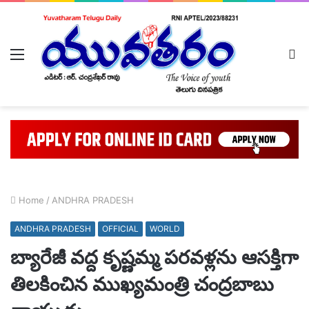
Menu
L
In
Home
/
ANDHRA PRADESH
ANDHRA PRADESH
OFFICIAL
WORLD
బ్యారేజీ వద్ద కృష్ణమ్మ పరవళ్లను ఆసక్తిగా
తిలకించిన ముఖ్యమంత్రి చంద్రబాబు