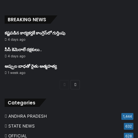
BREAKING NEWS
కష్టపడిన కార్యకర్తకే కాంగ్రెస్‌లో గుర్తింపు
4 days ago
సీసీ కెమెరాలే రక్షకులు..
4 days ago
అప్పుల బాధతో రైతు ఆత్మహత్య
1 week ago
Previous
Next
page
page
Categories
ANDHRA PRADESH
1,444
STATE NEWS
632
OFFICIAL
628