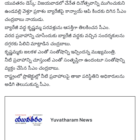
యువతరం డెస్క్: విజయవాడలో చేనేత దినోత్సవాన్ని ముగించుకుని
ఉండవల్లి వెళ్తూ ప్రకాశం బ్యారేజీపై కాన్వాయ్ ఆపి కిందకు దిగిన సీఎం
చంద్రబాబు నాయుడు.
బ్యారేజీ వద్ద కృష్ణమ్మ పరవళ్లును ఆసక్తిగా తిలకించన సీఎం.
వరద ప్రవాహాన్ని చూసేందుకు బ్యారేజీ వద్దకు వచ్చిన సందర్శకులను
దగ్గరకు పిలిచి మాట్లాడిన చంద్రబాబు.
కృష్ణమ్మకు జలకళ ఎంతో సంతోషాన్ని ఇచ్చిందన్న ముఖ్యమంత్రి.
నీటి ప్రవాహాన్ని చూస్తుంటే ఎంతో సంతృప్తిగా ఉందంటూ సంతోషాన్ని
వ్యక్తం చేసిన సీఎం చంద్రబాబు.
రాష్ట్రంలో ప్రాజెక్టుల్లో నీటి ప్రవాహాలపై తాజా పరిస్థితిని అధికారులను
అడిగి తెలుసుకున్న సీఎం.
Yuvatharam News