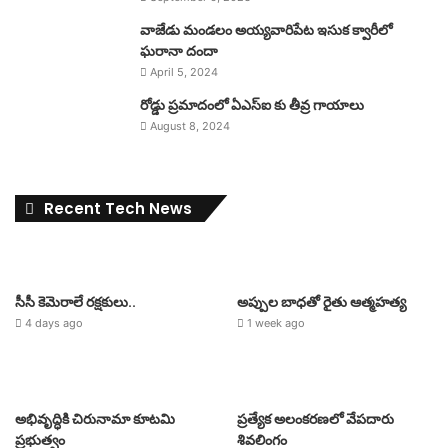
వాజేడు మండలం అయ్యవారిపేట ఇసుక క్వారీలో
ఘరానా దందా
April 5, 2024
రోడ్డు ప్రమాదంలో ఏఎస్ఐ కు తీవ్ర గాయాలు
August 8, 2024
Recent Tech News
సీసీ కెమెరాలే రక్షకులు..
అప్పుల బాధతో రైతు ఆత్మహత్య
4 days ago
1 week ago
అభివృద్ధికి చిరునామా కూటమి
ప్రత్యేక అలంకరణలో వేపదారు
ప్రభుత్వం
శివలింగం