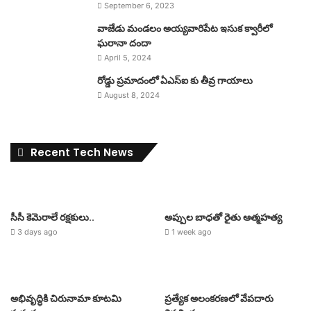
September 6, 2023
వాజేడు మండలం అయ్యవారిపేట ఇసుక క్వారీలో
ఘరానా దందా
April 5, 2024
రోడ్డు ప్రమాదంలో ఏఎస్ఐ కు తీవ్ర గాయాలు
August 8, 2024
Recent Tech News
సీసీ కెమెరాలే రక్షకులు..
అప్పుల బాధతో రైతు ఆత్మహత్య
3 days ago
1 week ago
అభివృద్ధికి చిరునామా కూటమి
ప్రత్యేక అలంకరణలో వేపదారు