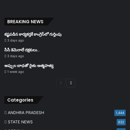
BREAKING NEWS
కష్టపడిన కార్యకర్తకే కాంగ్రెస్‌లో గుర్తింపు
3 days ago
సీసీ కెమెరాలే రక్షకులు..
3 days ago
అప్పుల బాధతో రైతు ఆత్మహత్య
1 week ago
Previous
Next
page
page
Categories
ANDHRA PRADESH
1,444
STATE NEWS
632