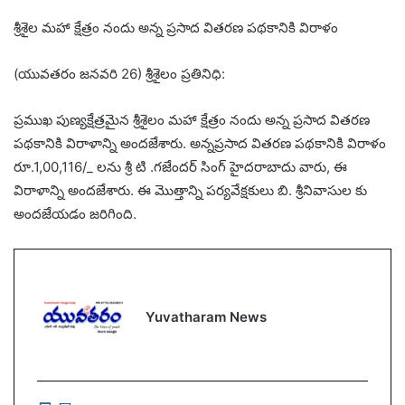
శ్రీశైల మహా క్షేత్రం నందు అన్న ప్రసాద వితరణ పథకానికి విరాళం
(యువతరం జనవరి 26) శ్రీశైలం ప్రతినిధి:
ప్రముఖ పుణ్యక్షేత్రమైన శ్రీశైలం మహా క్షేత్రం నందు అన్న ప్రసాద వితరణ
పథకానికి విరాళాన్ని అందజేశారు. అన్నప్రసాద వితరణ పథకానికి విరాళం
రూ.1,00,116/_ లను శ్రీ టి .గజేందర్ సింగ్ హైదరాబాదు వారు, ఈ
విరాళాన్ని అందజేశారు. ఈ మొత్తాన్ని పర్యవేక్షకులు బి. శ్రీనివాసుల కు
అందజేయడం జరిగింది.
Yuvatharam News