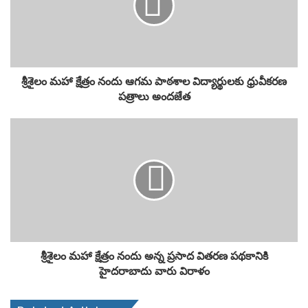
శ్రీశైలం మహా క్షేత్రం నందు ఆగమ పాఠశాల విద్యార్థులకు ధ్రువీకరణ
పత్రాలు అందజేత
శ్రీశైలం మహా క్షేత్రం నందు అన్న ప్రసాద వితరణ పథకానికి
హైదరాబాదు వారు విరాళం