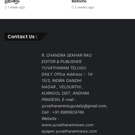
ప్రభుత్వం
శివలింగం
1 week ago
2 weeks ago
Contact Us :
R. CHANDRA SEKHAR RAO
EDITOR & PUBLISHER
YUVATHARAM TELUGU
DAILY Office Address :- 14-
15/3, INDIRA GANDHI
NAGAR , VELDURTHI ,
KURNOOL DIST, ANDHRA
PRADESH, E-mail :
yuvatharamtelugudaily@gmail.com,
Cell : +91 9989924749.
Website :
www.yuvatharamnews.com
epaper.yuvatharamnews.com