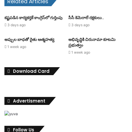
Related Articles
కష్టపడిన కార్యకర్తకే కాంగ్రెస్‌లో గుర్తింపు
సీసీ కెమెరాలే రక్షకులు..
3 days ago
3 days ago
అప్పుల బాధతో రైతు ఆత్మహత్య
అభివృద్ధికి చిరునామా కూటమి
ప్రభుత్వం
1 week ago
1 week ago
Download Card
Advertisment
Follow Us