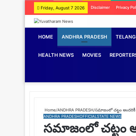
Disclaimer
Privacy Pol
Friday, August 7 2026
HOME
ANDHRA PRADESH
TELAN
HEALTH NEWS
MOVIES
REPORTER
Home
/
ANDHRA PRADESH
/
సమాజంలో చట్టం అందరిక
ANDHRA PRADESH
OFFICIAL
STATE NEWS
సమాజంలో చట్టం 