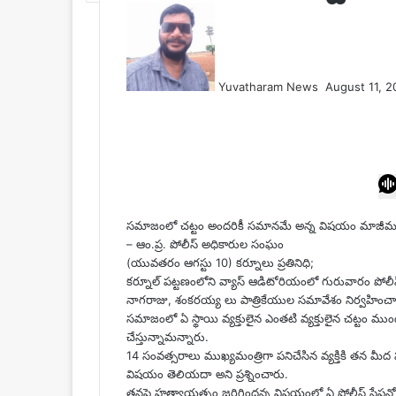
Send
an
email
Yuvatharam News
August 11, 2
Facebook
Twitter
LinkedIn
Tumblr
Pinterest
Reddit
VKontakte
Odnoklassniki
Pocket
సమాజంలో చట్టం అందరికీ సమానమే అన్న విషయం మాజీముఖ్
– ఆం.ప్ర. పోలీస్ అధికారుల సంఘం
(యువతరం ఆగస్టు 10) కర్నూలు ప్రతినిధి;
కర్నూల్ పట్టణంలోని వ్యాస్ ఆడిటోరియంలో గురువారం పోలీస్
నాగరాజు, శంకరయ్య లు పాత్రికేయుల సమావేశం నిర్వహించ
సమాజంలో ఏ స్థాయి వ్యక్తులైన ఎంతటి వ్యక్తులైన చట్టం మ
చేస్తున్నామన్నారు.
14 సంవత్సరాలు ముఖ్యమంత్రిగా పనిచేసిన వ్యక్తికి తన మీద హ
విషయం తెలియదా అని ప్రశ్నించారు.
తనపై హత్యాయత్నం జరిగిందన్న విషయంలో ఏ పోలీస్ స్టేషన్