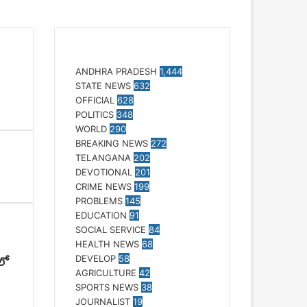
Categories
ANDHRA PRADESH
1,444
STATE NEWS
632
OFFICIAL
628
POLITICS
348
WORLD
290
BREAKING NEWS
272
TELANGANA
202
DEVOTIONAL
201
CRIME NEWS
199
PROBLEMS
145
EDUCATION
91
SOCIAL SERVICE
84
HEALTH NEWS
68
DEVELOP
58
‌లో
AGRICULTURE
42
SPORTS NEWS
38
JOURNALIST
19