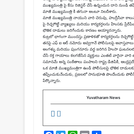
ముఖ్యమంత్రి పై కేసు రిజిస్టర్ చేసి ఉన్నందున దాని నుం
మాజీ ముఖ్యమంత్రి కి తగునా అంటూ నిలదీశారు.
మాజీ ముఖ్యమంత్రి నాయుని వారి చెరువు, హంద్రీనీవా కాలువ
పై రెచ్చగొట్టే వ్యాఖ్యలు మరియు కార్యకర్తలను హింసకు ప్రే
భౌతిక దాడులు జరిగేందుకు కారణం అయ్యారన్నారు.
కుట్రలో భాగంగా ముందస్తు ప్రణాళికతో కార్యకర్తలను రెచ్చగొట్
తనపై ఎఫ్ ఐ ఆర్ నమోదు అవ్వగానే పోలీసులపై అవాస్తవాల
అంగళ్ళు మరియు పుంగనూరు వద్ద జరిగిన హింసా ఘటనలలో క
చేసి రక్త గాయాలు కలగజేసిన వ్యక్తులు ఎంతటి వారైనా వారి
సమానమే అన్న సంకేతాలు పంపాలని రాష్ట్ర డిజిపికి, ఆంధ్రప్రదేశ్ ప
ఒక మాజీ ముఖ్యమంత్రిగా ఉండి పోలీసులపై భౌతిక దాడులకు ప
తప్పించుకునేందుకు, ప్రజలలో సానుభూతి పొందేందుకు పోలీస
పేర్కొన్నారు.
Yuvatharam News