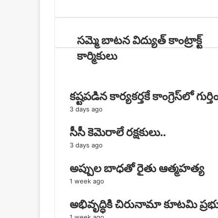
సమ్మె బాటన విద్యుత్ కాంట్రాక్ట్
కార్మికులు
కష్టపడిన కార్యకర్తకే కాంగ్రెస్‌లో గుర్త
3 days ago
సీసీ కెమెరాలే రక్షకులు..
3 days ago
అప్పుల బాధతో రైతు ఆత్మహత్య
1 week ago
అభివృద్ధికి చిరునామా కూటమి ప్రభ
1 week ago