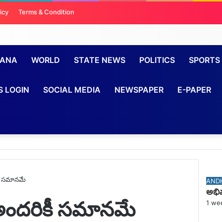
icy
Terms & Condition
GANA
WORLD
STATE NEWS
POLITICS
SPORTS
S LOGIN
SOCIAL MEDIA
NEWSPAPER
E-PAPER
Che
ీ సమానమే
Clos
AND
అభివ
అందరికీ సమానమే
1 we