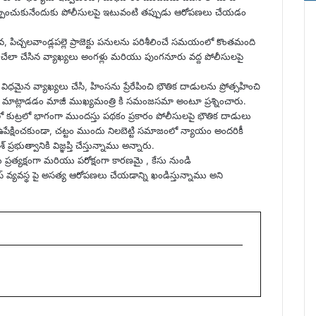
డి తప్పించుకునేందుకు పోలీసులపై ఇటువంటి తప్పుడు ఆరోపణలు చేయడం
, పిచ్చలవాండ్లపల్లె ప్రాజెక్టు పనులను పరిశీలించే సమయంలో కొంతమంది
రేపించేలా చేసిన వ్యాఖ్యలు అంగళ్లు మరియు పుంగనూరు వద్ద పోలీసులపై
టే విధమైన వ్యాఖ్యలు చేసి, హింసను ప్రేరేపించి భౌతిక దాడులను ప్రోత్సహించి
ు మాట్లాడడం మాజీ ముఖ్యమంత్రి కి సమంజసమా అంటూ ప్రశ్నించారు.
ుట్రలో భాగంగా ముందస్తు పథకం ప్రకారం పోలీసులపై భౌతిక దాడులు
 ఉపేక్షించకుండా, చట్టం ముందు నిలబెట్టి సమాజంలో న్యాయం అందరికీ
్రభుత్వానికి విజ్ఞప్తి చేస్తున్నాము అన్నారు.
్రత్యక్షంగా మరియు పరోక్షంగా కారణమై , కేసు నుండి
్ వ్యవస్థ పై అసత్య ఆరోపణలు చేయడాన్ని ఖండిస్తున్నాము అని