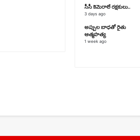
సీసీ కెమెరాలే రక్షకులు..
3 days ago
అప్పుల బాధతో రైతు
ఆత్మహత్య
1 week ago
Previous
page
Next
page