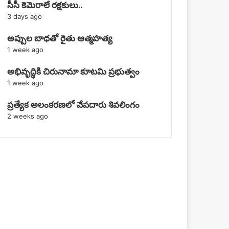
సీసీ కెమెరాలే రక్షకులు..
3 days ago
అప్పుల బాధతో రైతు ఆత్మహత్య
1 week ago
అభివృద్ధికి చిరునామా కూటమి ప్రభుత్వం
1 week ago
ప్రత్యేక అలంకరణలో వేపదారు శివలింగం
2 weeks ago