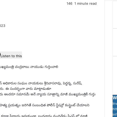
146
1 minute read
023
Listen to this
యమంత్రి చంద్రబాబు నాయుడు గుర్తించాలి
 అధికారుల సంఘం నాయకులు శ్రీనివాసరావు, పెద్దన్న, సురేష్,
ారు. ఈ సందర్భంగా వారు మాట్లాడుతూ
ుందు అందరూ సమానమే అనే న్యాయ సూత్రాన్ని మాజీ ముఖ్యమంత్రికి గుర్తు
W
In
త్య ప్రయత్నం జరిగితే సంబంధిత పోలీస్ స్టేషన్లో కంప్లైంట్ చేయాలని
ht
inf
లో కూడా ఫిర్యాదు ఇవ్వకుండా, బుధవారం ముదివేడు పిఎస్ లో మాజీ