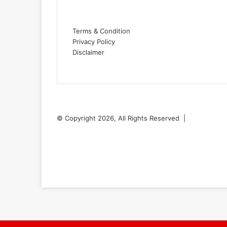
Important Links
Terms & Condition
Privacy Policy
Disclaimer
© Copyright 2026, All Rights Reserved |
Facebook
Twitter
YouTube
Instagram
Facebook
Twitter
WhatsApp
Telegram
Viber
Back
to
top
button