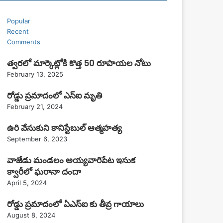
Popular
Recent
Comments
త్వరలో మార్కెట్లోకి కొత్త 50 రూపాయల నోటు
February 13, 2025
రోడ్డు ప్రమాదంలో ఎస్ఐ మృతి
February 21, 2024
ఉరి వేసుకుని కానిస్టేబుల్ ఆత్మహత్య
September 6, 2023
వాజేడు మండలం అయ్యవారిపేట ఇసుక
క్వారీలో ఘరానా దందా
April 5, 2024
రోడ్డు ప్రమాదంలో ఏఎస్ఐ కు తీవ్ర గాయాలు
August 8, 2024