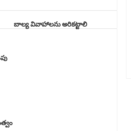
బాల్య వివాహాలను అరికట్టాలి
Related Articles
ింపు
ుత్వం