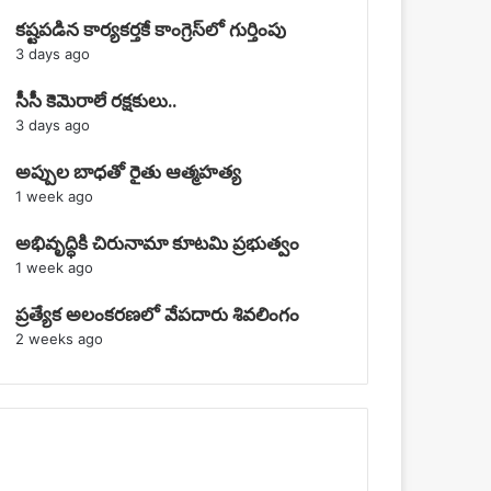
కష్టపడిన కార్యకర్తకే కాంగ్రెస్‌లో గుర్తింపు
3 days ago
సీసీ కెమెరాలే రక్షకులు..
3 days ago
అప్పుల బాధతో రైతు ఆత్మహత్య
1 week ago
అభివృద్ధికి చిరునామా కూటమి ప్రభుత్వం
1 week ago
ప్రత్యేక అలంకరణలో వేపదారు శివలింగం
2 weeks ago
Recent Tech News