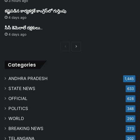
3 hours ago
కష్టపడిన కార్యకర్తకే కాంగ్రెస్‌లో గుర్తింపు
4 days ago
సీసీ కెమెరాలే రక్షకులు..
4 days ago
Previous
Next
page
page
Categories
ANDHRA PRADESH
1,445
STATE NEWS
633
OFFICIAL
628
POLITICS
348
WORLD
290
BREAKING NEWS
273
TELANGANA
202