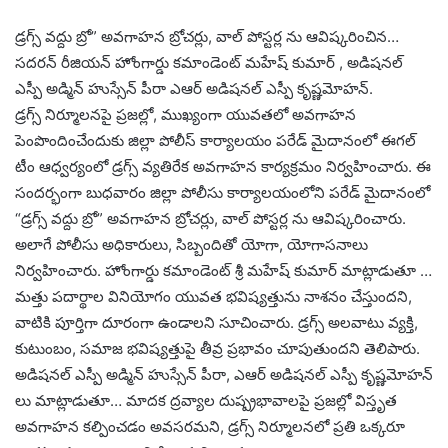
డ్రగ్స్ వద్దు బ్రో” అవగాహన బ్రోచర్లు, వాల్ పోస్టర్ల ను ఆవిష్కరించిన…
సదరన్ రీజియన్ హోంగార్డు కమాండెంట్ మహేష్ కుమార్ , అడిషనల్
ఎస్పీ అడ్మిన్ హుస్సేన్ పీరా ఎఆర్ అడిషనల్ ఎస్పీ కృష్ణమోహన్.
డ్రగ్స్ నిర్మూలనపై ప్రజల్లో, ముఖ్యంగా యువతలో అవగాహన
పెంపొందించేందుకు జిల్లా పోలీస్ కార్యాలయం పరేడ్ మైదానంలో ఈగల్
టీం ఆధ్వర్యంలో డ్రగ్స్ వ్యతిరేక అవగాహన కార్యక్రమం నిర్వహించారు. ఈ
సందర్భంగా బుధవారం జిల్లా పోలీసు కార్యాలయంలోని పరేడ్ మైదానంలో
“డ్రగ్స్ వద్దు బ్రో” అవగాహన బ్రోచర్లు, వాల్ పోస్టర్ల ను ఆవిష్కరించారు.
అలాగే పోలీసు అధికారులు, సిబ్బందితో యోగా, యోగాసనాలు
నిర్వహించారు. హోంగార్డు కమాండెంట్ శ్రీ మహేష్ కుమార్ మాట్లాడుతూ …
మత్తు పదార్థాల వినియోగం యువత భవిష్యత్తును నాశనం చేస్తుందని,
వాటికి పూర్తిగా దూరంగా ఉండాలని సూచించారు. డ్రగ్స్ అలవాటు వ్యక్తి,
కుటుంబం, సమాజ భవిష్యత్తుపై తీవ్ర ప్రభావం చూపుతుందని తెలిపారు.
అడిషనల్ ఎస్పీ అడ్మిన్ హుస్సేన్ పీరా, ఎఆర్ అడిషనల్ ఎస్పీ కృష్ణమోహన్
లు మాట్లాడుతూ… మాదక ద్రవ్యాల దుష్ప్రభావాలపై ప్రజల్లో విస్తృత
అవగాహన కల్పించడం అవసరమని, డ్రగ్స్ నిర్మూలనలో ప్రతి ఒక్కరూ