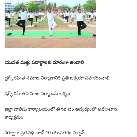
యువత మత్తు పదార్థాలకు దూరంగా ఉండాలి
డ్రగ్స్ రహిత సమాజ నిర్మాణానికి ప్రతి ఒక్కరూ సహకరించాలి
డ్రగ్స్ రహిత సమాజ నిర్మాణమే లక్ష్యం
జిల్లా పోలీసు కార్యాలయంలో ఈగల్ టీం ఆధ్వర్యంలో అవగాహన
కార్యక్రమం
కర్నూలు ప్రతినిధి జూన్ 10 యువతరం న్యూస్ :