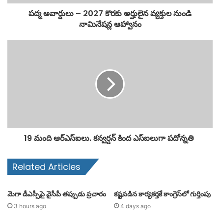
పద్మ అవార్డులు – 2027 కొరకు అర్హులైన వ్యక్తుల నుండి
నామినేషన్ల ఆహ్వానం
19 మంది ఆర్‌ఎస్‌ఐలు. కన్వర్షన్ కింద ఎస్‌ఐలుగా పదోన్నతి
Related Articles
మెగా డీఎస్సీపై వైసీపీ తప్పుడు ప్రచారం
కష్టపడిన కార్యకర్తకే కాంగ్రెస్‌లో గుర్తింపు
3 hours ago
4 days ago