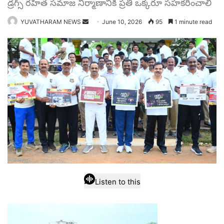
డ్రగ్స్ రహిత సమాజ నిర్మాణానికి ప్రతి ఒక్కరూ సహకరించాలి
Send
YUVATHARAM NEWS
June 10, 2026
95
1 minute read
an
email
Listen to this