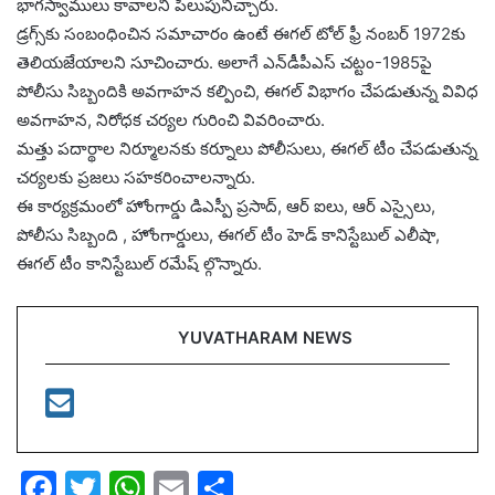
భాగస్వాములు కావాలని పిలుపునిచ్చారు.
డ్రగ్స్‌కు సంబంధించిన సమాచారం ఉంటే ఈగల్ టోల్ ఫ్రీ నంబర్ 1972కు
తెలియజేయాలని సూచించారు. అలాగే ఎన్‌డీపీఎస్ చట్టం-1985పై
పోలీసు సిబ్బందికి అవగాహన కల్పించి, ఈగల్ విభాగం చేపడుతున్న వివిధ
అవగాహన, నిరోధక చర్యల గురించి వివరించారు.
మత్తు పదార్థాల నిర్మూలనకు కర్నూలు పోలీసులు, ఈగల్ టీం చేపడుతున్న
చర్యలకు ప్రజలు సహకరించాలన్నారు.
ఈ కార్యక్రమంలో హోంగార్డు డిఎస్పీ ప్రసాద్, ఆర్ ఐలు, ఆర్ ఎస్సైలు,
పోలీసు సిబ్బంది , హోంగార్డులు, ఈగల్ టీం హెడ్ కానిస్టేబుల్ ఎలీషా,
ఈగల్ టీం కానిస్టేబుల్ రమేష్ ల్గొన్నారు.
YUVATHARAM NEWS
F
T
W
E
S