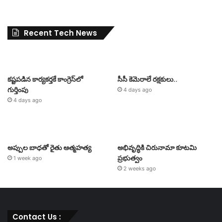
Recent Tech News
కష్టపడిన కార్యకర్తకే కాంగ్రెస్‌లో
సీసీ కెమెరాలే రక్షకులు..
గుర్తింపు
4 days ago
4 days ago
అప్పుల బాధతో రైతు ఆత్మహత్య
అభివృద్ధికి చిరునామా కూటమి
ప్రభుత్వం
1 week ago
2 weeks ago
Contact Us :