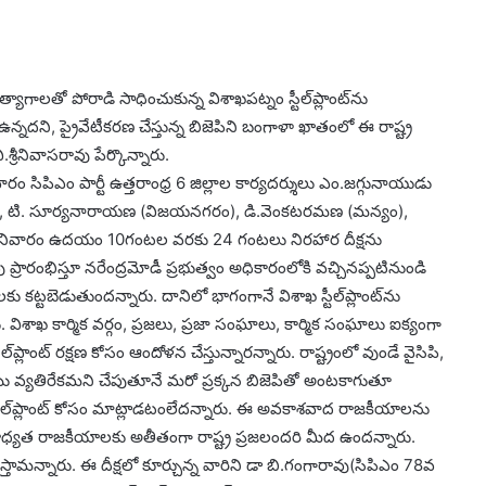
ాగాలతో పోరాడి సాధించుకున్న విశాఖపట్నం స్టీల్‌ప్లాంట్‌ను
 ఉన్నదని, ప్రైవేటీకరణ చేస్తున్న బిజెపిని బంగాళా ఖాతంలో ఈ రాష్ట్ర
వి.శ్రీనివాసరావు పేర్కొన్నారు.
క్రవారం సిపిఎం పార్టీ ఉత్తరాంధ్ర 6 జిల్లాల కార్యదర్శులు ఎం.జగ్గునాయుడు
లూరి), టి. సూర్యనారాయణ (విజయనగరం), డి.వెంకటరమణ (మన్యం),
 శనివారం ఉదయం 10గంటల వరకు 24 గంటలు నిరహార దీక్షను
రావు ప్రారంభిస్తూ నరేంద్రమోడీ ప్రభుత్వం అధికారంలోకి వచ్చినప్పటినుండి
లకు కట్టబెడుతుందన్నారు. దానిలో భాగంగానే విశాఖ స్టీల్‌ప్లాంట్‌ను
ారు. విశాఖ కార్మిక వర్గం, ప్రజలు, ప్రజా సంఘాలు, కార్మిక సంఘాలు ఐక్యంగా
ప్లాంట్‌ రక్షణ కోసం ఆందోళన చేస్తున్నారన్నారు. రాష్ట్రంలో వుండే వైసిపి,
తాము వ్యతిరేకమని చేపుతూనే మరో ప్రక్కన బిజెపితో అంటకాగుతూ
స్టీల్‌ప్లాంట్‌ కోసం మాట్లాడటంలేదన్నారు. ఈ అవకాశవాద రాజకీయాలను
సిన బాధ్యత రాజకీయాలకు అతీతంగా రాష్ట్ర ప్రజలందరి మీద ఉందన్నారు.
నిర్మిస్తామన్నారు. ఈ దీక్షలో కూర్చున్న వారిని డా బి.గంగారావు(సిపిఎం 78వ