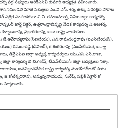
దర్శి వర్గ సభ్యులు ఆర్‌కెఎస్‌వి కుమార్‌ అధ్యక్షత వహించారు.
 శాసనమండలి మాజీ సభ్యులు ఎం.వి.ఎస్‌. శర్మ, ఉక్కు పరిరక్షణ పోరాట
ీడర్‌ పత్రిక సంపాదకులు వి.వి. రమణమూర్తి, సిపిఐ జిల్లా కార్యదర్శి
్‌ జార్జ్‌ విక్టర్‌, ఉత్తరాంధ్రాభివృద్ధి వేదిక కార్యదర్శి ఎ.అజశర్మ,
్డు కళ్యాణరావు, ప్రభాకరరావు, ఐలు రాష్ట్ర నాయకులు
లు జె.అమోధ్యరామ్‌(సిఐటియు), ఎన్‌.రామచంద్రరావు (ఐఎన్‌టియుసి),
్‌టియుఐ) రమణారెడ్డి (డివిఆర్‌), కె.శంకరరావు (ఎఐసిటియు), ఐద్వా
ు, డివైఎఫ్‌ఐ జిల్లా అధ్యక్ష, కార్యదర్శులు యు.ఎస్‌.ఎన్‌.రాజు,
జిల్లా కార్యదర్శి బి.బి.గణేష్‌, టిఎన్‌టియుసి జిల్లా అద్యక్షులు నక్కా
నారాయణ, జనవిజ్ఞానవేదిక రాష్ట్ర కార్యదర్శి మురళీధర్‌లతో పాటు
ి.కోటేశ్వరరావు, అమ్మన్ననాయుడు, సురేష్‌, పబ్లిక్‌ సెక్టార్‌ కో
ులు మాట్లాడారు.