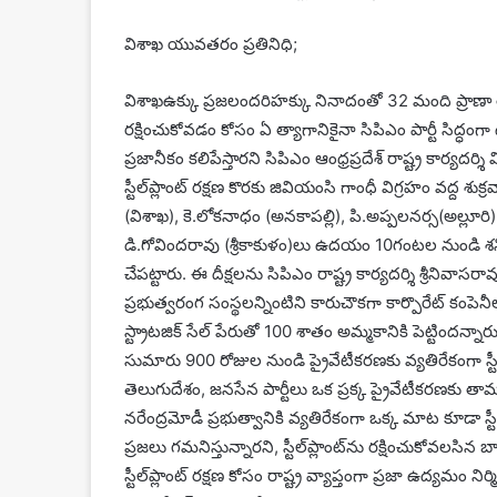
విశాఖ యువతరం ప్రతినిధి;
విశాఖఉక్కు ప్రజలందరిహక్కు నినాదంతో 32 మంది ప్రాణా త్య
రక్షించుకోవడం కోసం ఏ త్యాగానికైనా సిపిఎం పార్టీ సిద్ధంగా
ప్రజానీకం కలిపేస్తారని సిపిఎం ఆంధ్రప్రదేశ్‌ రాష్ట్ర కార్యదర్శి 
స్టీల్‌ప్లాంట్‌ రక్షణ కొరకు జివియంసి గాంధీ విగ్రహం వద్ద శు
(విశాఖ), కె.లోకనాధం (అనకాపల్లి), పి.అప్పలనర్స(అల్
డి.గోవిందరావు (శ్రీకాకుళం)లు ఉదయం 10గంటల నుండి
చేపట్టారు. ఈ దీక్షలను సిపిఎం రాష్ట్ర కార్యదర్శి శ్రీనివాస
ప్రభుత్వరంగ సంస్థలన్నింటిని కారుచౌకగా కార్పొరేట్‌ కంపెనీ
స్ట్రాటజిక్‌ సేల్‌ పేరుతో 100 శాతం అమ్మకానికి పెట్టిందన్న
సుమారు 900 రోజుల నుండి ప్రైవేటీకరణకు వ్యతిరేకంగా స్టీల్‌
తెలుగుదేశం, జనసేన పార్టీలు ఒక ప్రక్క ప్రైవేటీకరణకు 
నరేంద్రమోడీ ప్రభుత్వానికి వ్యతిరేకంగా ఒక్క మాట కూడా 
ప్రజలు గమనిస్తున్నారని, స్టీల్‌ప్లాంట్‌ను రక్షించుకోవల
స్టీల్‌ప్లాంట్‌ రక్షణ కోసం రాష్ట్ర వ్యాప్తంగా ప్రజా ఉద్యమం 