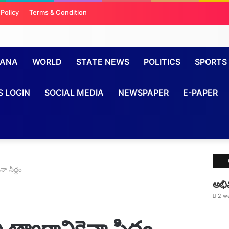
 Policy
Terms & Condition
GANA
WORLD
STATE NEWS
POLITICS
SPORTS
S LOGIN
SOCIAL MEDIA
NEWSPAPER
E-PAPER
ైనా సిద్ధం
అభివ
2 w
 ఏ త్యాగానికైనా సిద్ధం