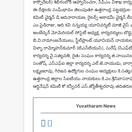
కార్పొరేటర్‌) శిబిరంలోకి ఆహ్వానించగా, సిపిఎం విశాఖ కార్య
ఈ దీక్షలకు సంఫీుభావం తెలుపుతూ ఉత్తరాంధ్ర పట్టభద్రుల
కమిటీ ఛైర్మన్‌ డి.ఆదినారాయణ, రైటర్స్‌ అకాడమీ ఛైర్మన్‌ ల
ఎం.పైడిరాజు, ఆది కవి నన్నయ్య యూనివర్శిటీ మాజీ వైస్‌ ఛాన్సలర
అంబేద్కర్‌ మోమెరియల్‌ సోసైటీ అధ్యక్ష, కార్యదర్శులు బొడ
బి.వి.రామాంజనేయులు, స్టీల్‌ప్లాంట్‌ యూనియన్‌ నాయకు
విళ్ళా రామ్మోహన్‌కుమార్‌ (టిఎన్‌టియుసి), సురేష్‌ (సిఎఫ
కార్యదర్శి వై.సత్యవతి, రైతు సంఘం కార్యదర్శి జి.నాయినబాబ
సంతోష్‌, ఎస్‌ఎఫ్‌ఐ జిల్లా కార్యదర్శి ఎల్‌.జె.నాయుడు, వార్వా 
లక్ష్మణరావు, గిరిజన ఉద్యోగుల సంఘం అద్యక్షులు కె.సత్య
ఉత్తరాంధ్ర జిల్లాల సిఐటియు నాయకులు కె.ఎం.శ్రీనివాసరావు, జ
ఆర్డినేషన్‌ కమిటీ కో కన్వీనర్‌ ఎస్‌.జ్యోతీశ్వరరావు తదితర
Yuvatharam News