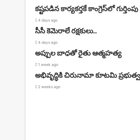
కష్టపడిన కార్యకర్తకే కాంగ్రెస్‌లో గుర్తింపు
4 days ago
సీసీ కెమెరాలే రక్షకులు..
4 days ago
అప్పుల బాధతో రైతు ఆత్మహత్య
1 week ago
అభివృద్ధికి చిరునామా కూటమి ప్రభుత్
2 weeks ago