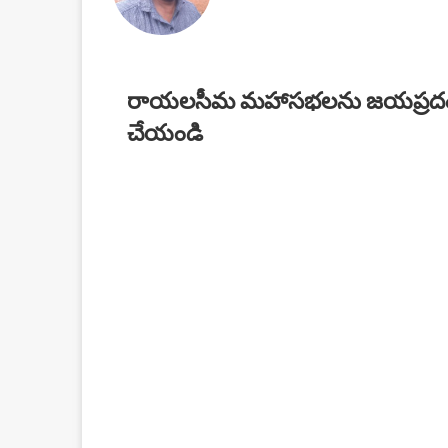
రాయలసీమ మహాసభలను జయప్రద
చేయండి