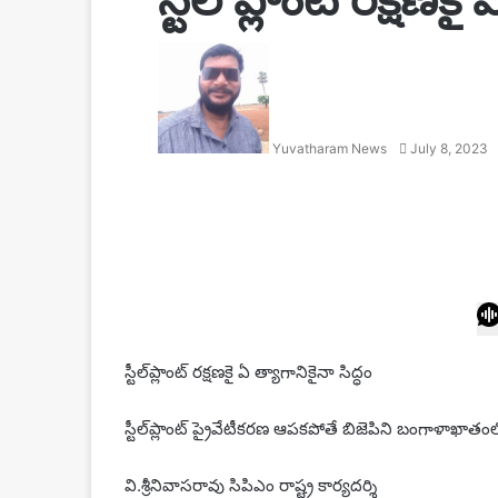
Send
an
email
Yuvatharam News
July 8, 2023
Facebook
Twitter
LinkedIn
Tumblr
Pinterest
Reddit
VKontakte
Odnoklassniki
Pocket
స్టీల్‌ప్లాంట్‌ రక్షణకై ఏ త్యాగానికైనా సిద్ధం
స్టీల్‌ప్లాంట్‌ ప్రైవేటీకరణ ఆపకపోతే బిజెపిని బంగాళాఖాతంల
వి.శ్రీనివాసరావు సిపిఎం రాష్ట్ర కార్యదర్శి