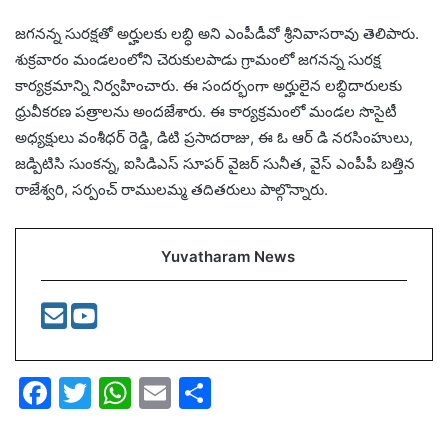
జగనన్న సురక్షతో అర్హులకు లబ్ధి అని ఎంపీడీవో శ్రీనివాసరావు తెలిపారు.
శుక్రవారం మండలంలోని చెరుకులపాడు గ్రామంలో జగనన్న సురక్ష
కార్యక్రమాన్ని నిర్వహించారు. ఈ సందర్భంగా అర్హులైన లబ్ధిదారులకు
ధ్రువీకరణ పత్రాలను అందజేశారు. ఈ కార్యక్రమంలో మండల సొసైటీ
అధ్యక్షులు వంశీధర్ రెడ్డి, డిటి ప్రసాదరాజు, ఈ ఓ ఆర్ డి నరసింహులు,
జడ్పిటిసి సుంకన్న, ఐసిడిఎస్ సూపర్ వైజర్ సునీత, వైస్ ఎంపీపీ బత్తిన
రాజేశ్వరి, సర్పంచ్ రాములమ్మ తదితరులు పాల్గొన్నారు.
Yuvatharam News
F
T
W
E
S
a
w
h
m
h