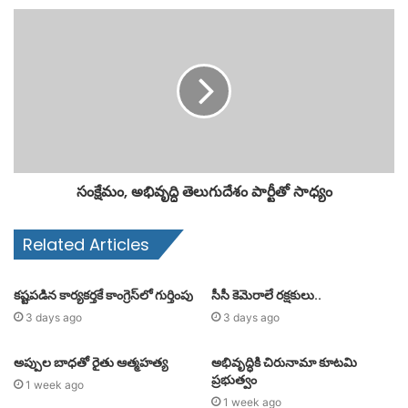
సంక్షేమం, అభివృద్ధి తెలుగుదేశం పార్టీతో సాధ్యం
Related Articles
కష్టపడిన కార్యకర్తకే కాంగ్రెస్‌లో గుర్తింపు
సీసీ కెమెరాలే రక్షకులు..
3 days ago
3 days ago
అప్పుల బాధతో రైతు ఆత్మహత్య
అభివృద్ధికి చిరునామా కూటమి
ప్రభుత్వం
1 week ago
1 week ago