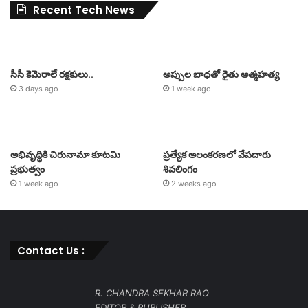
Recent Tech News
సీసీ కెమెరాలే రక్షకులు..
అప్పుల బాధతో రైతు ఆత్మహత్య
3 days ago
1 week ago
అభివృద్ధికి చిరునామా కూటమి
ప్రత్యేక అలంకరణలో వేపదారు
ప్రభుత్వం
శివలింగం
1 week ago
2 weeks ago
Contact Us :
R. CHANDRA SEKHAR RAO
EDITOR & PUBLISHER