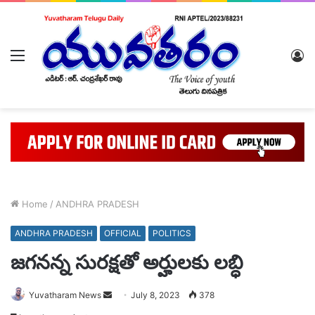
Menu
L
In
Home
/
ANDHRA PRADESH
ANDHRA PRADESH
OFFICIAL
POLITICS
జగనన్న సురక్షతో అర్హులకు లబ్ధి
Send
Yuvatharam News
July 8, 2023
378
an