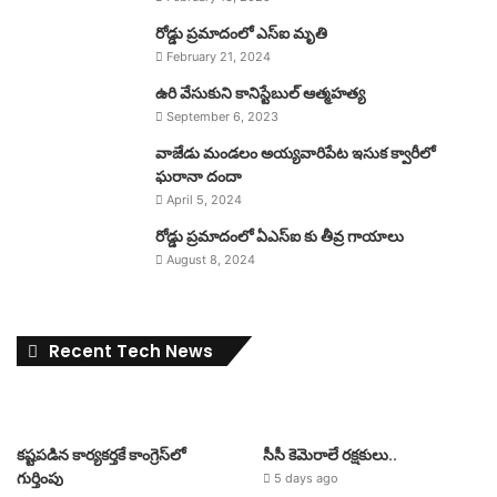
రోడ్డు ప్రమాదంలో ఎస్ఐ మృతి
February 21, 2024
ఉరి వేసుకుని కానిస్టేబుల్ ఆత్మహత్య
September 6, 2023
వాజేడు మండలం అయ్యవారిపేట ఇసుక క్వారీలో
ఘరానా దందా
April 5, 2024
రోడ్డు ప్రమాదంలో ఏఎస్ఐ కు తీవ్ర గాయాలు
August 8, 2024
Recent Tech News
కష్టపడిన కార్యకర్తకే కాంగ్రెస్‌లో
సీసీ కెమెరాలే రక్షకులు..
గుర్తింపు
5 days ago