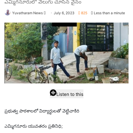
ఎమ్మిగనూరులో వెలుగు చూసిన వైనం
Send
Yuvatharam News
July 6, 2023
825
Less than a minute
an
email
Listen to this
ప్రభుత్వ పాఠశాలలో విద్యార్థులతో వెట్టిచాకిరి
ఎమ్మిగనూరు యువతరం ప్రతినిధి;