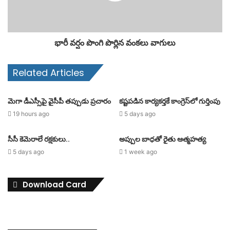
భారీ వర్షం పొంగి పొర్లిన వంకలు వాగులు
Related Articles
మెగా డీఎస్సీపై వైసీపీ తప్పుడు ప్రచారం
కష్టపడిన కార్యకర్తకే కాంగ్రెస్‌లో గుర్తింపు
19 hours ago
5 days ago
సీసీ కెమెరాలే రక్షకులు..
అప్పుల బాధతో రైతు ఆత్మహత్య
5 days ago
1 week ago
Download Card