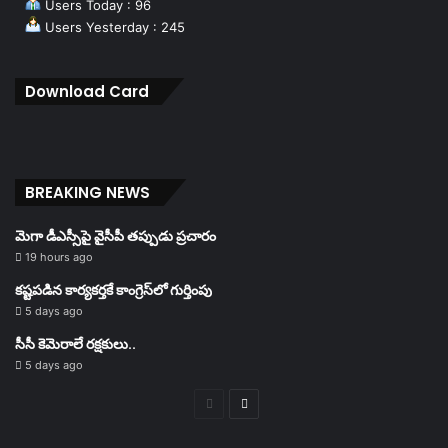
Users Today : 96
Users Yesterday : 245
Download Card
BREAKING NEWS
మెగా డీఎస్సీపై వైసీపీ తప్పుడు ప్రచారం
19 hours ago
కష్టపడిన కార్యకర్తకే కాంగ్రెస్‌లో గుర్తింపు
5 days ago
సీసీ కెమెరాలే రక్షకులు..
5 days ago
Previous
Next
page
page