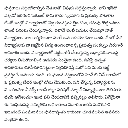
పుస్తకాలు పట్టుకోవాల్సిన చేతులతో చీపురు పట్టిస్తున్నారు. పోనీ ఇదేదో
ఎక్కడో జరిగిందనుకుంటే కాదు కాదు.స్వయాన ఓ ప్రభుత్వ పాటశాల
టీచర్ ఇంట్లో విద్యార్థులతో చెట్ల కుంపట్లుఎత్తించటం, కసువు కొట్టించటం
లాంటి పనులు చేయిస్తున్నారు. ఇలానే ఇంటి పనులు చేయిస్తూ పోతే
విద్యార్థులు బాల కార్మికులుగా మారే అవకాశంమెండుగా ఉంది. దీంతో పేద
విద్యార్థులకు నాణ్యమైన విద్య అందించాలన్న ప్రభుత్వ సంకల్పం నీరుగారే
అవకాశం ఉంది. విద్యార్థులతో వెట్టిచాకిరీ చేయిస్తున్న అధ్యాపకురాలుపై
చర్యలు తీసుకోవాల్సిన అవసరం ఎంతైనా ఉంది. దీనిపై ఉన్నత
అధికారులు చూసీచూడనట్టుగా వ్యవహరిస్తే మరో పది మంది ఇట్టే
ప్రవర్తించే అవకాశం ఉంది. ఈ ఘటన పట్టణంలోని హెచ్.బి.ఏస్ కాలనీలో
ఓ ప్రభుత్వ టీచర్ ఇంట్లో చోటు చేసుకుంది. పని చేస్తున్న విద్యార్థులను
విచారించగా వీవర్స్ కాలనీ జిల్లా పరిషత్ స్కూల్ విద్యార్థులుగా తెలిపారు.
టీచర్ ఆదేశించగా ఇంటి పని చేయడానికి వచ్చినట్లు తెలిపారు. ఏదేమైనా
ఈ సంఘటనపై సమ్మతిరు అధికారులు విచారణ జరిపి మరొకసారి
ఇటువంటి సంఘటనలు పునరావృతం కాకుండా చూడవలసిన అవసరం
ఎంతైనా ఉంది.