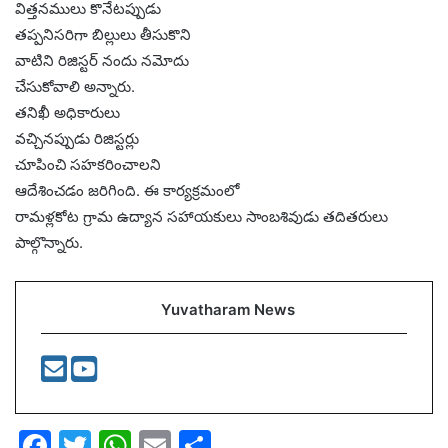
విత్తనములు కొనేటప్పుడు
తప్పనిసరిగా బిల్లులు తీసుకొని
వాటిని రిజిస్టర్ నందు నమోదు
చేసుకోవాలి అన్నారు.
తనిఖీ అధికారులు
వచ్చినప్పుడు రిజిస్టర్లు
చూపించి సహకరించాలని
ఆదేశించడం జరిగింది. ఈ కార్యక్రమంలో
రామళ్లకోట గ్రామ ఉద్యాన సహాయకులు సాంబశివుడు తదితరులు
పాల్గొన్నారు.
Yuvatharam News
F
T
W
E
S