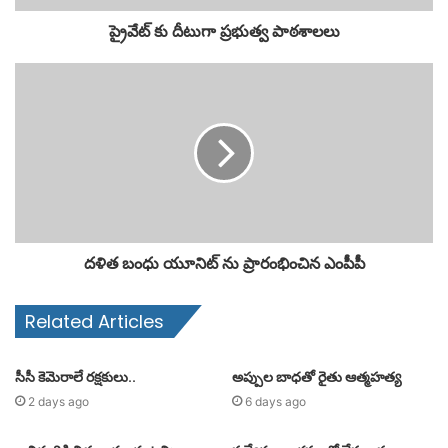
ప్రైవేట్ కు దీటుగా ప్రభుత్వ పాఠశాలలు
దళిత బంధు యూనిట్ ను ప్రారంభించిన ఎంపీపీ
Related Articles
సీసీ కెమెరాలే రక్షకులు..
అప్పుల బాధతో రైతు ఆత్మహత్య
2 days ago
6 days ago