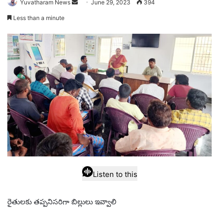
Send
Yuvatharam News
June 29, 2023
394
an
Less than a minute
email
Listen to this
రైతులకు తప్పనిసరిగా బిల్లులు ఇవ్వాలి