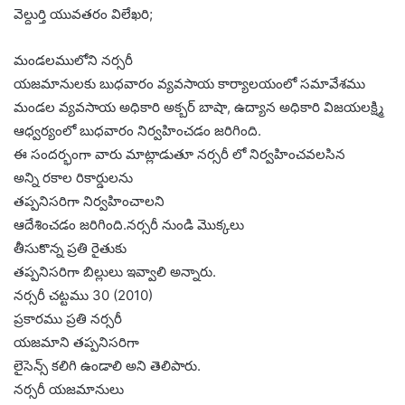
వెల్దుర్తి యువతరం విలేఖరి;
మండలములోని నర్సరీ
యజమానులకు బుధవారం వ్యవసాయ కార్యాలయంలో సమావేశము
మండల వ్యవసాయ అధికారి అక్బర్ బాషా, ఉద్యాన అధికారి విజయలక్ష్మి
ఆధ్వర్యంలో బుధవారం నిర్వహించడం జరిగింది.
ఈ సందర్భంగా వారు మాట్లాడుతూ నర్సరీ లో నిర్వహించవలసిన
అన్ని రకాల రికార్డులను
తప్పనిసరిగా నిర్వహించాలని
ఆదేశించడం జరిగింది.నర్సరీ నుండి మొక్కలు
తీసుకొన్న ప్రతి రైతుకు
తప్పనిసరిగా బిల్లులు ఇవ్వాలి అన్నారు.
నర్సరీ చట్టము 30 (2010)
ప్రకారము ప్రతి నర్సరీ
యజమాని తప్పనిసరిగా
లైసెన్స్ కలిగి ఉండాలి అని తెలిపారు.
నర్సరీ యజమానులు