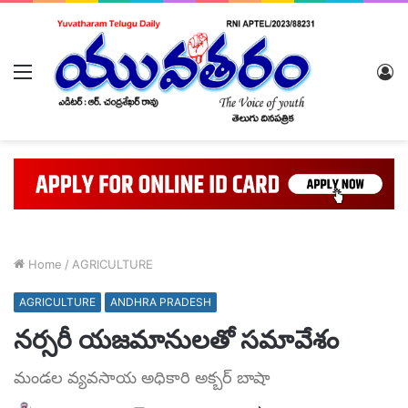
Menu
L
In
Home
/
AGRICULTURE
AGRICULTURE
ANDHRA PRADESH
నర్సరీ యజమానులతో సమావేశం
మండల వ్యవసాయ అధికారి అక్బర్ బాషా