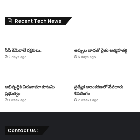
Recent Tech News
సీసీ కెమెరాలే రక్షకులు..
అప్పుల బాధతో రైతు ఆత్మహత్య
2 days ago
6 days ago
అభివృద్ధికి చిరునామా కూటమి
ప్రత్యేక అలంకరణలో వేపదారు
ప్రభుత్వం
శివలింగం
1 week ago
2 weeks ago
Contact Us :