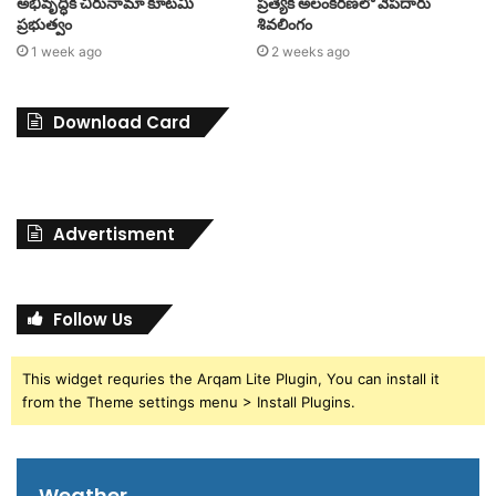
అభివృద్ధికి చిరునామా కూటమి
ప్రత్యేక అలంకరణలో వేపదారు
ప్రభుత్వం
శివలింగం
1 week ago
2 weeks ago
Download Card
Advertisment
Follow Us
This widget requries the Arqam Lite Plugin, You can install it
from the Theme settings menu > Install Plugins.
Weather