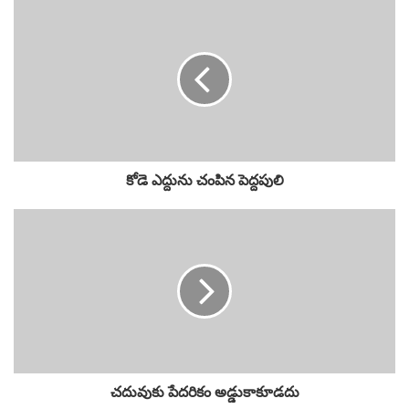
కోడె ఎద్దును చంపిన పెద్దపులి
చదువుకు పేదరికం అడ్డుకాకూడదు