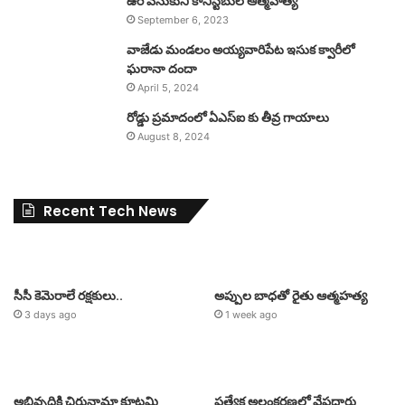
ఉరి వేసుకుని కానిస్టేబుల్ ఆత్మహత్య
September 6, 2023
వాజేడు మండలం అయ్యవారిపేట ఇసుక క్వారీలో
ఘరానా దందా
April 5, 2024
రోడ్డు ప్రమాదంలో ఏఎస్ఐ కు తీవ్ర గాయాలు
August 8, 2024
Recent Tech News
సీసీ కెమెరాలే రక్షకులు..
అప్పుల బాధతో రైతు ఆత్మహత్య
3 days ago
1 week ago
అభివృద్ధికి చిరునామా కూటమి
ప్రత్యేక అలంకరణలో వేపదారు