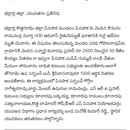
భద్రాద్రి జిల్లా ,యువతరం ప్రతినిధి.
భద్రాద్రి కొత్తగూడెం జిల్లా,పినపాక మండలం పినపాక కు చెందిన కొమరం
రామచంద్ర మూర్తి (49) ఆదివాసీ రైతువిద్యుత్ ఘాతానికి గురై ఇటీవల
మృతి చెందారు. ఈ విషయం తెలుసుకున్న మండల పరిధి గోపాలరావుపేట
గ్రామానికి చెందిన ఎన్నారై కునారపు ప్రసాద్ రూ.2500 విలువైన 50 కేజీల
బియ్యం వితరణ గా ఇవ్వగా పినపాక ఎంపీపీ గుమ్మడి గాంధీ చేతుల
మీదుగా సోమవారం బాధిత కుటుంబ సభ్యులకు అందజేశారు.అలాగే
తోగూడెం ఉప సర్పంచ్ బుసి శ్రీనివాసరావురూ 1000 ఆర్థిక వితరణ
అందజేశారు. ఈ కార్యక్రమంలో పినపాక సర్పంచ్ గోగ్గేల
నాగేశ్వరరావు,వార్డు మెంబర్ ఉడుగుల రామచంద్రు, ఎన్ ఆర్ ఐ ప్రసాద్
కుటుంబ సభ్యులు కూనారపు బక్కయ్య, కూనారపు రాములు,కూనారపు
సత్యనారాయణ,కొత్త దామోదర్ గౌడ్,బీఆర్ ఎస్ పినపాక నియోజకవర్గం
యువజన విభాగం ప్రధాన కార్యదర్శి బండ మనోజ్ కుమార్ రెడ్డి,, స్థానిక
యువకులు తదితరులు పాల్గొన్నారు.