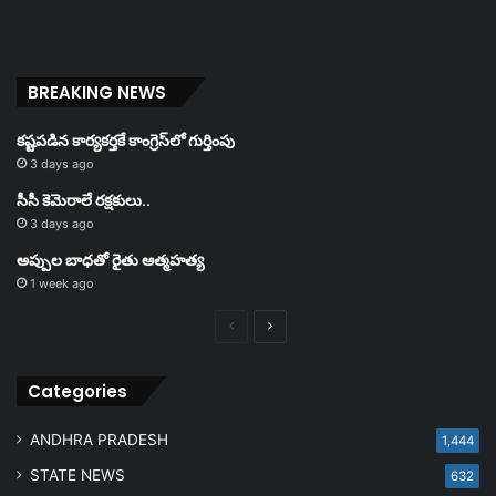
BREAKING NEWS
కష్టపడిన కార్యకర్తకే కాంగ్రెస్‌లో గుర్తింపు
3 days ago
సీసీ కెమెరాలే రక్షకులు..
3 days ago
అప్పుల బాధతో రైతు ఆత్మహత్య
1 week ago
Previous
Next
page
page
Categories
ANDHRA PRADESH
1,444
STATE NEWS
632