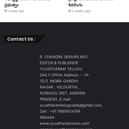
ప్రభుత్వం
శివలింగం
1 week ago
2 weeks ago
Contact Us :
R. CHANDRA SEKHAR RAO
EDITOR & PUBLISHER
YUVATHARAM TELUGU
DAILY Office Address :- 14-
15/3, INDIRA GANDHI
NAGAR , VELDURTHI ,
KURNOOL DIST, ANDHRA
PRADESH, E-mail :
yuvatharamtelugudaily@gmail.com,
Cell : +91 9989924749.
Website :
www.yuvatharamnews.com