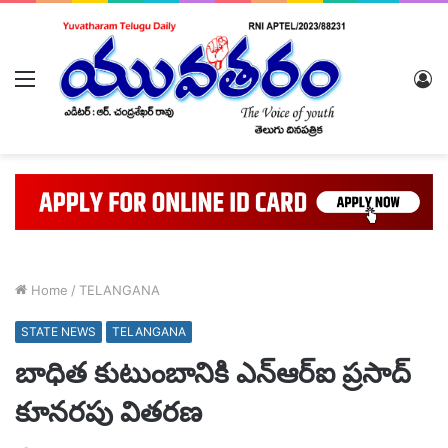
Menu
L
In
Home
/
TELANGANA
STATE NEWS
TELANGANA
బాధిత కుటుంబానికి ఎన్ఆర్ఐ ప్రసాద్
కూనరపు వితరణ