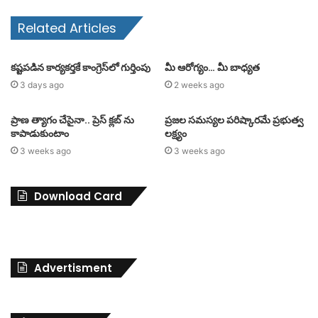
Related Articles
కష్టపడిన కార్యకర్తకే కాంగ్రెస్‌లో గుర్తింపు
మీ ఆరోగ్యం… మీ బాధ్యత
3 days ago
2 weeks ago
ప్రాణ త్యాగం చేసైనా.. ప్రెస్ క్లబ్ ను
ప్రజల సమస్యల పరిష్కారమే ప్రభుత్వ
కాపాడుకుంటాం
లక్ష్యం
3 weeks ago
3 weeks ago
Download Card
Advertisment