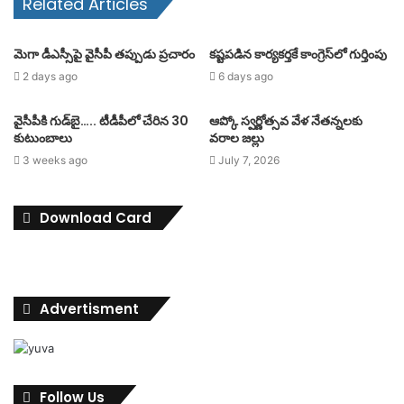
Related Articles
మెగా డీఎస్సీపై వైసీపీ తప్పుడు ప్రచారం
కష్టపడిన కార్యకర్తకే కాంగ్రెస్‌లో గుర్తింపు
2 days ago
6 days ago
వైసీపీకి గుడ్‌బై….. టీడీపీలో చేరిన 30
ఆప్కో స్వర్ణోత్సవ వేళ నేతన్నలకు
కుటుంబాలు
వరాల జల్లు
3 weeks ago
July 7, 2026
Download Card
Advertisment
Follow Us