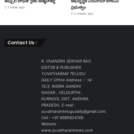
అప్పుల బాధతో రైతు ఆత్మహత్య
అభివృద్ధికి చిరునామా కూటమి
ప్రభుత్వం
1 week ago
2 weeks ago
Contact Us :
R. CHANDRA SEKHAR RAO
EDITOR & PUBLISHER
YUVATHARAM TELUGU
DAILY Office Address :- 14-
15/3, INDIRA GANDHI
NAGAR , VELDURTHI ,
KURNOOL DIST, ANDHRA
PRADESH, E-mail :
yuvatharamtelugudaily@gmail.com,
Cell : +91 9989924749.
Website :
www.yuvatharamnews.com