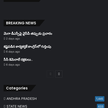
BREAKING NEWS
మెగా డీఎస్సీపై వైసీపీ తప్పుడు ప్రచారం
2 days ago
కష్టపడిన కార్యకర్తకే కాంగ్రెస్‌లో గుర్తింపు
6 days ago
సీసీ కెమెరాలే రక్షకులు..
6 days ago
Previous
Next
page
page
Categories
ANDHRA PRADESH
1,445
STATE NEWS
633