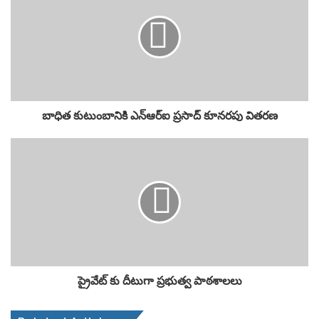
బాధిత కుటుంబానికి ఎన్ఆర్ఐ ప్రసాద్ కూనరపు వితరణ
ప్రైవేట్ కు దీటుగా ప్రభుత్వ పాఠశాలలు