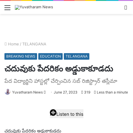
Menu
L
In
Home
/
TELANGANA
BREAKING NEWS
EDUCATION
TELANGANA
చదువుకు పేదరికం అడ్డుకాకూడదు
పేద విద్యార్థిని హాస్టల్లో చేర్పించిన సబ్ రిజిస్ట్రార్ తస్లీమా
Send
Yuvatharam News
June 27, 2023
319
Less than a minute
an
email
Listen to this
చదువుకు పేదరికం అడ్డుకాకుడదు