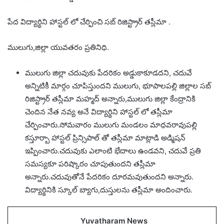
పేద విద్యార్థిని హాస్టల్ లో చేర్పించి సబ్ రిజిస్ట్రార్ తస్లీమా .
ములుగు,జిల్లా యువతరం ప్రతినిధి.
ములుగు జిల్లా చదువుకు పేదరికం అడ్డుకాకూడదని, చదువే
అన్నిటికీ మార్గం చూపిస్తుందని ములుగు, భూపాలపల్లి జిల్లాల సబ్
రిజిస్ట్రార్ తస్లీమా మహ్మద్ అన్నారు,ములుగు జిల్లా కేంద్రానికి
చెందిన నేత నవ్య అనే విద్యార్థిని హాస్టల్ లో తస్లీమా
చేర్పించారు.సోమవారం ములుగు మండలం మాధవరావుపల్లి
కస్తూర్బా హాస్టల్ ప్రిన్సిపాల్ తో తస్లీమా మాట్లాడి అడ్మిషన్
ఇప్పించారు.చదువుకు ఎలాంటి భేదాలు ఉండవని, చదువే ప్రతి
సమస్యకూ పరిష్కారం చూపుతుందని తస్లీమా
అన్నారు.చదువుతోనే పేదరికం దూరమవుతుందని అన్నారు.
విద్యార్థినికి స్కూల్ బ్యాగు,దుస్తులను తస్లీమా అందించారు.
Yuvatharam News