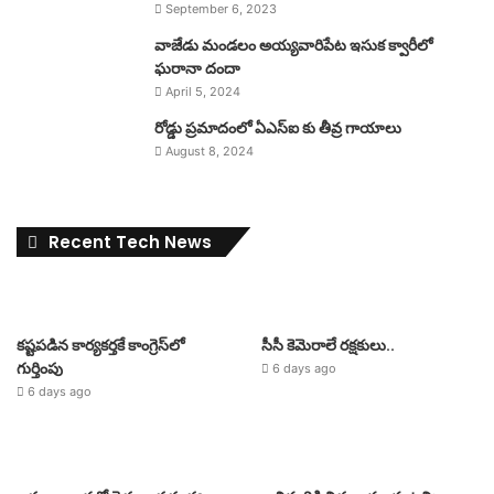
September 6, 2023
వాజేడు మండలం అయ్యవారిపేట ఇసుక క్వారీలో
ఘరానా దందా
April 5, 2024
రోడ్డు ప్రమాదంలో ఏఎస్ఐ కు తీవ్ర గాయాలు
August 8, 2024
Recent Tech News
కష్టపడిన కార్యకర్తకే కాంగ్రెస్‌లో
సీసీ కెమెరాలే రక్షకులు..
గుర్తింపు
6 days ago
6 days ago