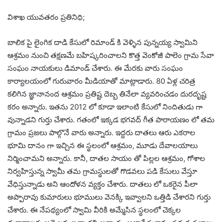
విశాఖ యువతరం ప్రతినిధి;
బాలిక పై లైంగిక దాడి కేసులో రిమాండ్ కి వెళ్ళిన పున్నయ్య స్వామిని
ఆశ్రమం నుంచి తక్షణమే బహిష్కరించాలని కొత్త వెంకోజీ పాలెం గ్రామ సేవా
సంఘం నాయకులు డిమాండ్ చేశారు. ఈ మేరకు వారు సంఘం
కార్యాలయంలో గురువారం మీడియాతో మాట్లాడారు. 80 ఏళ్ల చరిత్ర
కలిగిన జ్ఞానానంద ఆశ్రమం ప్రతిష్ట దెబ్బ తినేలా వ్యవరించడం దురదృష్ట
కరం అన్నారు. ఇతను 2012 లో కూడా ఇలాంటి కేసులో నిందితుడు గా
వున్నాడని గుర్తు చేశారు. గతంలో ఇక్కడ భగవద్ గీత పారాయణం లో తమ
గ్రామం ప్రజలు పాల్గొనే వారు అన్నారు. ఇద్దరు దాతలు ఆరు ఎకరాల
భూమి దానం గా ఇచ్చిన ఈ స్థలంలో ఆశ్రమం, మూడు దేవాలయాలు
నిర్మించామని అన్నారు. కానీ, దాతల సాయం తో పిల్లల ఆశ్రమం, గోశాల
నిర్వహిస్తున్న స్వామీ తమ గ్రామస్థులతో గొడవలు పడి కేసులు వేస్తూ
వేధిస్తున్నాడు అని ఆందోళన వ్యక్తం చేశారు. దాతలు లో ఒకరైన పీలా
అప్పారావు కుమారులు భూములు వెనక్కి ఇవ్వాలని ఒత్తిడి చేశారని గుర్తు
చేశారు. ఈ నేపథ్యంలో స్వామి వీరికి అమ్మేసిన స్థలంలో చెక్కల