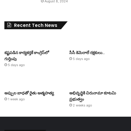
August 8, 2024
Recent Tech News
కష్టపడిన కార్యకర్తకే కాంగ్రెస్‌లో
సీసీ కెమెరాలే రక్షకులు..
గుర్తింపు
5 days ago
5 days ago
అప్పుల బాధతో రైతు ఆత్మహత్య
అభివృద్ధికి చిరునామా కూటమి
ప్రభుత్వం
1 week ago
2 weeks ago