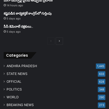
మెగా డీఎస్సీపై వైసీపీ తప్పుడు ప్రచారం
14 hours ago
కష్టపడిన కార్యకర్తకే కాంగ్రెస్‌లో గుర్తింపు
5 days ago
సీసీ కెమెరాలే రక్షకులు..
5 days ago
Previous
Next
page
page
Categories
ANDHRA PRADESH
1,445
STATE NEWS
633
OFFICIAL
628
POLITICS
348
WORLD
290
BREAKING NEWS
273