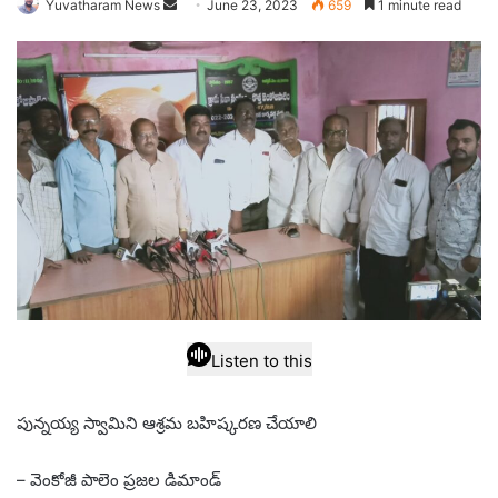
Send
Yuvatharam News
June 23, 2023
659
1 minute read
an
email
Listen to this
పున్నయ్య స్వామిని ఆశ్రమ బహిష్కరణ చేయాలి
– వెంకోజీ పాలెం ప్రజల డిమాండ్