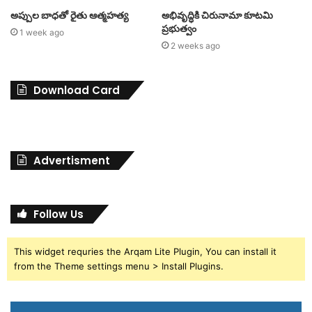
అప్పుల బాధతో రైతు ఆత్మహత్య
అభివృద్ధికి చిరునామా కూటమి
ప్రభుత్వం
1 week ago
2 weeks ago
Download Card
Advertisment
Follow Us
This widget requries the Arqam Lite Plugin, You can install it
from the Theme settings menu > Install Plugins.