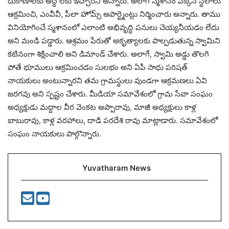
దుకాణాలకు అద్దె లకు ఇచ్చారని అన్నారు. అలాగే స్మశానం పక్కన స్థలాలు
ఆక్రమించి, ఎంవీవీ, పీలా హోమ్స్ అపార్ట్మెంట్లు నిర్మించారు అన్నారు. తాము
వినియోగించే స్మశానంలో ఎలాంటి అభివృద్ధి పనులు చెయ్యనీయడం లేదు
అని మండి పడ్డారు. ఆశ్రమం పేరుతో అకృత్యాలకు పాల్పడుతున్న స్వామిని
కటినంగా శిక్షించాలి అని డిమాండ్ చేశారు. అలాగే, స్వామి అడ్డు తొలగి
పోతే భూములు ఆక్రమించడం సులభం అని ఏపీ సాధు పరిషత్
నాయకులు అంటున్నారని తమ గ్రామస్థులు వుండగా ఆక్రమణలు ఏవి
జరగవు అని స్పష్టం చేశారు. మీడియా సమావేశంలో గ్రామ సేవా సంఘం
అధ్యక్షుడు మద్దాల వీర వెంకట అప్పారావు, మాజీ అధ్యక్షులు కాళ్ల
బాబురావు, కాళ్ల వరహాలు, దాడి పరదేశి రావు మాట్లాడారు. సమావేశంలో
సంఘం నాయకులు పాల్గొన్నారు.
Yuvatharam News