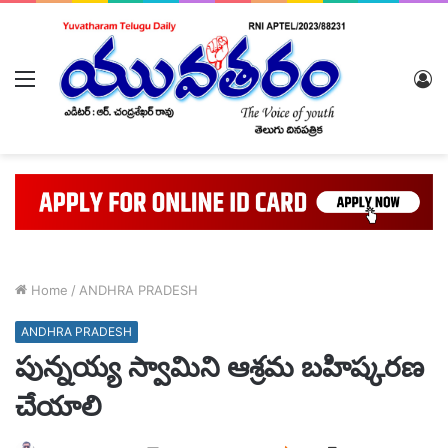
Menu
L
In
Home
/
ANDHRA PRADESH
ANDHRA PRADESH
పున్నయ్య స్వామిని ఆశ్రమ బహిష్కరణ
చేయాలి