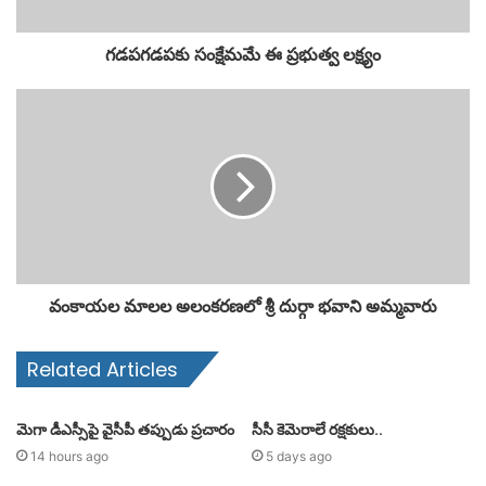
గడపగడపకు సంక్షేమమే ఈ ప్రభుత్వ లక్ష్యం
వంకాయల మాలల అలంకరణలో శ్రీ దుర్గా భవాని అమ్మవారు
Related Articles
మెగా డీఎస్సీపై వైసీపీ తప్పుడు ప్రచారం
సీసీ కెమెరాలే రక్షకులు..
14 hours ago
5 days ago