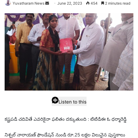
Send
Yuvatharam News
June 22, 2023
454
2 minutes read
an
email
Listen to this
కష్టపడి చదివితే ఎవరికైనా ఫలితం దక్కుతుంది : టిటిడిఈ ఓ ధర్మారెడ్డి
నిశ్చల్ నారాయణ్ ఫౌండేషన్ నుండి రూ.25 లక్షల విలువైన పుస్తకాలు