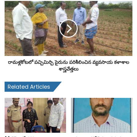
రామళ్లకోటలో పచ్చిమిర్చి పైరును పరిశీలించిన వ్యవసాయ కళాశాల
శాస్త్రవేత్తలు
Related Articles