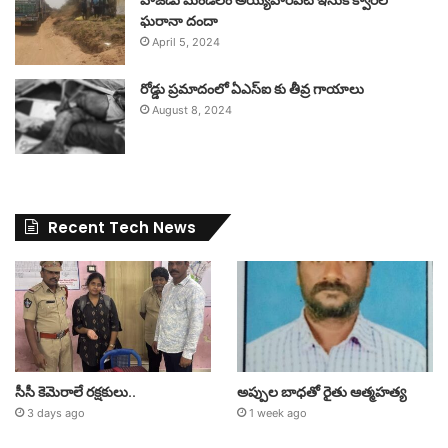
ఘరానా దందా
April 5, 2024
రోడ్డు ప్రమాదంలో ఏఎస్ఐ కు తీవ్ర గాయాలు
August 8, 2024
Recent Tech News
సీసీ కెమెరాలే రక్షకులు..
అప్పుల బాధతో రైతు ఆత్మహత్య
3 days ago
1 week ago