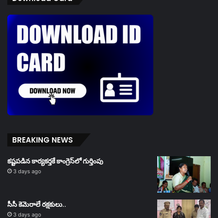
BREAKING NEWS
కష్టపడిన కార్యకర్తకే కాంగ్రెస్‌లో గుర్తింపు
3 days ago
సీసీ కెమెరాలే రక్షకులు..
3 days ago