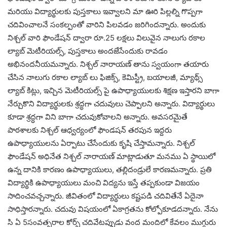
మరియు విద్యార్థులకు పుస్తకాలు ఇవ్వాలని మా ఊరి పిల్లల్ని గొప్పగా
చదివించాలనే సంకల్పంతో వారిని పిలవడం జరిగిందన్నారు. అందుకు
నిశ్చల్ వారి ఫౌండేషన్ ద్వారా రూ.25 లక్షలు విలువైన నాలుగు రకాల
ల్యాబ్ మెటీరియల్స్, పుస్తకాలు అందజేసేందుకు రావడం
అభినందనీయమన్నారు. నిశ్చల్ నారాయణ్ తాను స్వయంగా తయారు
చేసిన నాలుగు రకాల ల్యాబ్ లు ఫిజిక్స్, కెమిస్ట్రీ, బయాలజీ, మ్యాథ్స్
ల్యాబ్ కిట్లు, ఇచ్చిన మెటీరియల్స్ పై ఉపాధ్యాయులకు శిక్షణ ఇస్తారని బాగా
నేర్చుకొని విద్యార్థులకు శ్రద్ధగా చదువులు చెప్పాలని అన్నారు. విద్యార్థులు
కూడా శ్రద్ధగా విని బాగా చదువుకోవాలని అన్నారు. అవసరమైతే
పాఠశాలకు నిశ్చల్ ఆధ్వర్యంలో ఫౌండషన్ తరపున ఇద్దరు
ఉపాధ్యాయులను ఏర్పాటు చేసేందుకు కృషి చేస్తామన్నారు. నిశ్చల్
ఫౌండేషన్ అధినేత నిశ్చల్ నారాయణ్ మాట్లాడుతూ మనము ఏ స్థాయిలో
ఉన్న దానికి కారణం ఉపాధ్యాయులు, తల్లిదండ్రులే కారణమన్నారు. ప్రతి
విద్యార్థికి ఉపాధ్యాయులు మంచి విద్యను ఇస్తే తప్పకుండా విజయం
సాదించవచ్చన్నారు. జీవితంలో విద్యార్థులు కష్టపడి చదివితేనే ఏదైనా
సాధిస్తారన్నారు. చదువు విషయంలో ఏకాగ్రతను కోల్పోకూడదన్నారు. నేను
సి ఏ 5సంవత్సరాల కోర్స్ చదివేటప్పుడు వంద మందిలో కేవలం ముగ్గురు