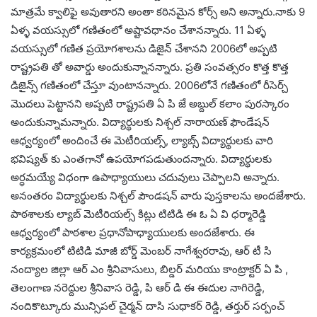
మాత్రమే క్వాలిఫై అవుతారని అంతా కఠినమైన కోర్స్ అని అన్నారు.నాకు 9
ఏళ్ళ వయస్సులో గణితంలో అష్టావధానం చేశానన్నారు. 11 ఏళ్ళ
వయస్సులో గణిత ప్రయోగశాలను డిజైన్ చేశానని 2006లో అప్పటి
రాష్ట్రపతి తో అవార్డు అందుకున్నానన్నారు. ప్రతి సంవత్సరం కొత్త కొత్త
డిజైన్స్ గణితంలో చేస్తూ వుంటానన్నారు. 2006లోనే గణితంలో రీసెర్చ్
మొదలు పెట్టానని అప్పటి రాష్ట్రపతి ఏ పి జే అబ్దుల్ కలాం పురస్కారం
అందుకున్నామన్నారు. విద్యార్థులకు నిశ్చల్ నారాయణ్ ఫౌండేషన్
ఆధ్వర్యంలో అందించే ఈ మెటీరియల్స్, ల్యాబ్స్ విద్యార్థులకు వారి
భవిష్యత్ కు ఎంతగానో ఉపయోగపడుతుందన్నారు. విద్యార్థులకు
అర్ధమయ్యే విధంగా ఉపాధ్యాయులు చదువులు చెప్పాలని అన్నారు.
అనంతరం విద్యార్ధులకు నిశ్చల్ పౌండషన్ వారు పుస్తకాలను అందజేశారు.
పాఠశాలకు ల్యాబ్ మెటీరియల్స్ కిట్లు టిటిడి ఈ ఓ ఏ వి ధర్మారెడ్డి
ఆధ్వర్యంలో పాఠశాల ప్రధానోపాధ్యాయులకు అందజేశారు. ఈ
కార్యక్రమంలో టిటిడి మాజీ బోర్డ్ మెంబర్ నాగేశ్వరరావు, ఆర్ టీ సి
నంద్యాల జిల్లా ఆర్ ఎం శ్రీనివాసులు, బిల్డర్ మరియు కాంట్రాక్టర్ ఏ పి ,
తెలంగాణ నరెద్దుల శ్రీనివాస రెడ్డి, పి ఆర్ డి ఈ ఈదుల నాగిరెడ్డి,
నందికొట్కూరు మున్సిపల్ చైర్మన్ దాసి సుధాకర్ రెడ్డి, తర్తుర్ సర్పంచ్