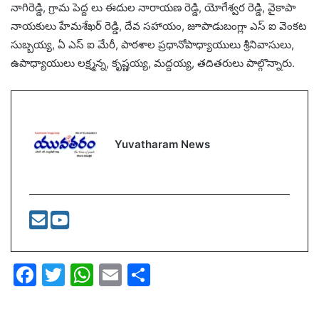
నాగిరెడ్డి, గ్రామ పెద్ద లు ఈదుల నారాయణ రెడ్డి, యోగేశ్వర రెడ్డి, వైకాపా
నాయకులు హేమశేఖర్ రెడ్డి, దేవ సహాయం, జూపాడుబంగ్లా ఎస్ ఐ వెంకట
సుబ్బయ్య, ఏ ఎస్ ఐ మేరీ, పాఠశాల ప్రధానోపాధ్యాయులు శ్రీనివాసులు,
ఉపాధ్యాయులు లక్ష్మన్న, కృష్ణయ్య, మద్దయ్య, తదితరులు పాల్గొన్నారు.
Yuvatharam News
F
T
W
E
S
a
w
h
m
h