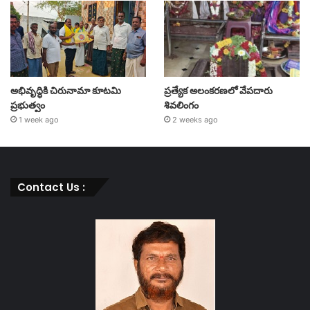
అభివృద్ధికి చిరునామా కూటమి
ప్రత్యేక అలంకరణలో వేపదారు
ప్రభుత్వం
శివలింగం
1 week ago
2 weeks ago
Contact Us :