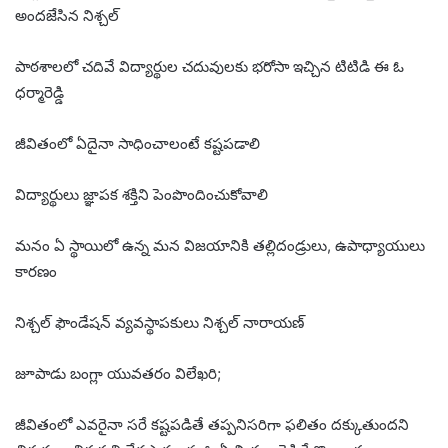
అందజేసిన నిశ్చల్
పాఠశాలలో చదివే విద్యార్థుల చదువులకు భరోసా ఇచ్చిన టిటిడి ఈ ఓ
ధర్మారెడ్డి
జీవితంలో ఏదైనా సాధించాలంటే కష్టపడాలి
విద్యార్థులు జ్ఞాపక శక్తిని పెంపొందించుకోవాలి
మనం ఏ స్థాయిలో ఉన్న మన విజయానికి తల్లిదండ్రులు, ఉపాధ్యాయులు
కారణం
నిశ్చల్ ఫౌండేషన్ వ్యవస్థాపకులు నిశ్చల్ నారాయణ్
జూపాడు బంగ్లా యువతరం విలేఖరి;
జీవితంలో ఎవరైనా సరే కష్టపడితే తప్పనిసరిగా ఫలితం దక్కుతుందని