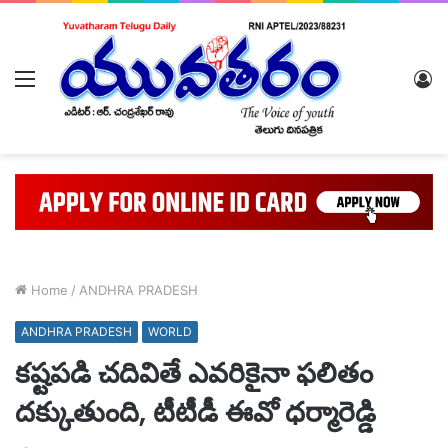
Menu
L
In
Home
/
ANDHRA PRADESH
ANDHRA PRADESH
WORLD
కష్టపడి చదివితే ఎవరికైనా ఫలితం
దక్కుతుంది, టీటీడీ ఈవో ధర్మారెడ్డి