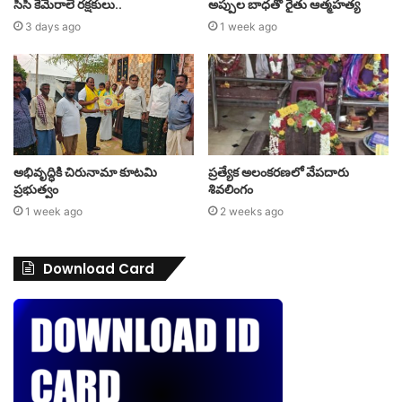
సీసీ కెమెరాలే రక్షకులు..
అప్పుల బాధతో రైతు ఆత్మహత్య
3 days ago
1 week ago
అభివృద్ధికి చిరునామా కూటమి
ప్రత్యేక అలంకరణలో వేపదారు
ప్రభుత్వం
శివలింగం
1 week ago
2 weeks ago
Download Card