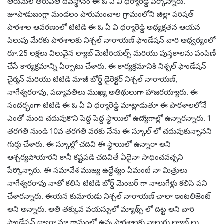
తిరుమల తిరుపతి దేవస్థానం ఈ ఓ ఏ వి ధర్మారెడ్డి పేర్కొన్నారు.
జూపాడుబంగ్లా మండలం పారుమంచాల గ్రామంలోని జిల్లా పరిషత్
పాఠశాల ఆవరణంలో టిటిడి ఈ ఓ ఏ వి ధర్మారెడ్డి అధ్యక్షతన ఆయన
పిలుపు మేరకు పాఠశాలకు నిశ్చల్ నారాయణ్ ఫౌండేషన్ వారి ఆధ్వర్యంలో
రూ.25 లక్షలు విలువైన ల్యాబ్ మెటీరియల్స్ మరియు పుస్తకాలను పంపిణీ
చేసే కార్యక్రమాన్ని ఏర్పాటు చేశారు. ఈ కార్యక్రమానికి నిశ్చల్ ఫౌండేషన్
చైర్మన్ మరియు టిటిడి మాజీ బోర్డ్ డైరెక్టర్ నిశ్చల్ నారాయణ్,
నాగేశ్వరరావు, పద్మావతిలు ముఖ్య అతిథులుగా హాజరయ్యారు. ఈ
సందర్భంగా టిటిడి ఈ ఓ ఏ వి ధర్మారెడ్డి మాట్లాడుతూ ఈ పాఠశాలలోనే
ఎంతో మంది చదువుకొని పెద్ద పెద్ద స్థాయిలో ఉద్యోగాల్లో ఉన్నారన్నారు. 1
తరగతి నుండి 10వ తరగతి వరకు నేను ఈ స్కూల్ లో చదువుకున్నానని
గుర్తు చేశారు. ఈ స్కూల్లో చదివి ఈ స్థాయిలో ఉన్నారా అని
ఆశ్చర్యపోయారని కానీ కష్టపడి చదివితే ఏదైనా సాధించవచ్చని
పేర్కొన్నారు. ఈ సమావేశ ముజ్య ఉద్దేశ్యం ఏమంటే నా మిత్రులు
నాగేశ్వరరావు నాతో కలిసి టిటిడి బోర్డ్ మెంబర్ గా నాలుగేళ్లు కలిసి పని
చేశారన్నారు. ఈయన కుమారుడు నిశ్చల్ నారాయణ్ చాలా ఇంటలిజెంట్
అని అన్నారు. అతి తక్కువ వయస్సులో మ్యాథ్స్ లో దిట్ట అని వారి
ఫౌండేషన్ ద్వారా మా గ్రామంలో ఉన్న పాఠశాలకు నాలుగు ల్యాబ్ లు