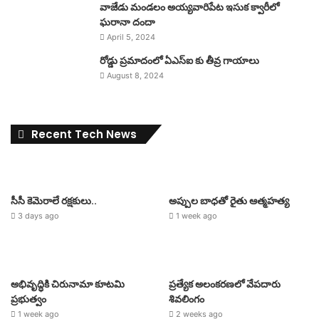
వాజేడు మండలం అయ్యవారిపేట ఇసుక క్వారీలో
ఘరానా దందా
April 5, 2024
రోడ్డు ప్రమాదంలో ఏఎస్ఐ కు తీవ్ర గాయాలు
August 8, 2024
Recent Tech News
సీసీ కెమెరాలే రక్షకులు..
అప్పుల బాధతో రైతు ఆత్మహత్య
3 days ago
1 week ago
అభివృద్ధికి చిరునామా కూటమి
ప్రత్యేక అలంకరణలో వేపదారు
ప్రభుత్వం
శివలింగం
1 week ago
2 weeks ago