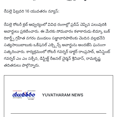
రేపల్లె ఫిబ్రవరి 16 యువతరం న్యూస్:
రేపల్లె రోటరీ క్లబ్ ఆధ్వర్యంలో వివిధ రంగాల్లో ప్రదీప్ చెప్పిన పలువురికి
అవార్డులు ప్రకటించారు. ఈ మేరకు సోమవారం కళాకారుడు లిమ్కా బుక్
రికార్డ్స్ గ్రహీత నగరం మండలం సజ్జావారిపాలెంకు చెందిన వల్లభనేని
సత్యసాయిబాబుకు ఒకేషనల్ ఎక్స్లెన్స్ అవార్డును అందజేసి ఘనంగా
సత్కరించారు. కార్యక్రమంలో రోటరీ గవర్నర్ డాక్టర్ రాంప్రసాద్, అసిస్టెంట్
గవర్నర్ ఎం ఎం సక్సేన, డిస్ట్రిక్ట్ రీజనల్ చైర్మన్ శ్రీనివాస్, రామకృష్ణ
తదితరులు పాల్గొన్నారు.
YUVATHARAM NEWS