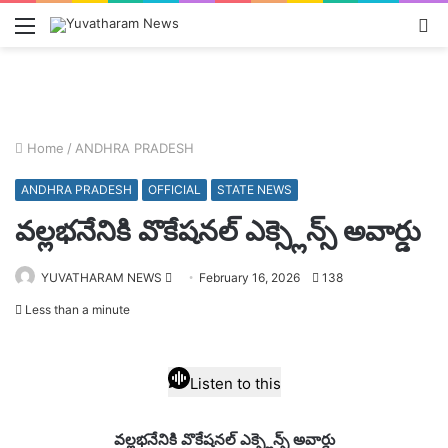
Menu
L
In
Home
/
ANDHRA PRADESH
ANDHRA PRADESH
OFFICIAL
STATE NEWS
వల్లభనేనికి వొకేషనల్ ఎక్స్లెన్స్ అవార్డు
Send
YUVATHARAM NEWS
February 16, 2026
138
an
Less than a minute
email
Listen to this
వల్లభనేనికి వొకేషనల్ ఎక్స్లెన్స్ అవార్డు