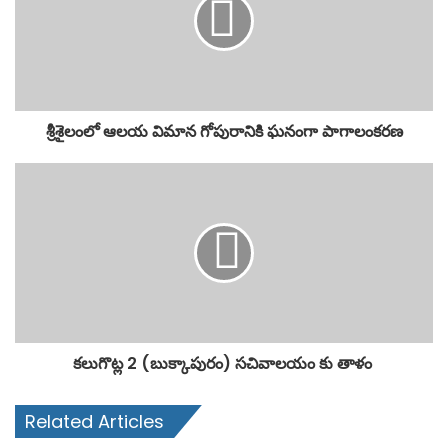
శ్రీశైలంలో ఆలయ విమాన గోపురానికి ఘనంగా పాగాలంకరణ
కలుగొట్ల 2 (బుక్కాపురం) సచివాలయం కు తాళం
Related Articles