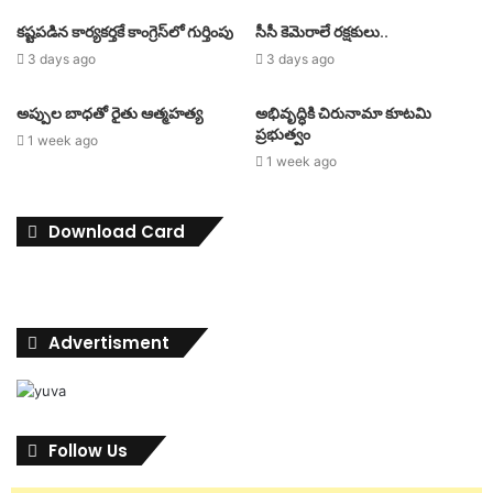
కష్టపడిన కార్యకర్తకే కాంగ్రెస్‌లో గుర్తింపు
సీసీ కెమెరాలే రక్షకులు..
3 days ago
3 days ago
అప్పుల బాధతో రైతు ఆత్మహత్య
అభివృద్ధికి చిరునామా కూటమి
ప్రభుత్వం
1 week ago
1 week ago
Download Card
Advertisment
Follow Us