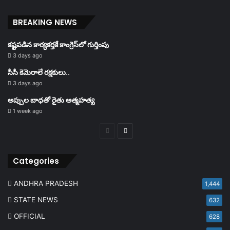
BREAKING NEWS
కష్టపడిన కార్యకర్తకే కాంగ్రెస్‌లో గుర్తింపు
3 days ago
సీసీ కెమెరాలే రక్షకులు..
3 days ago
అప్పుల బాధతో రైతు ఆత్మహత్య
1 week ago
Previous
Next
page
page
Categories
ANDHRA PRADESH
1,444
STATE NEWS
632
OFFICIAL
628