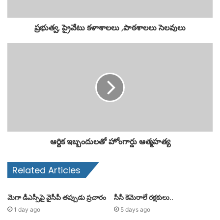
ప్రభుత్వ, ప్రైవేటు కళాశాలలు ,పాఠశాలలు సెలవులు
ఆర్థిక ఇబ్బందులతో హోంగార్డు ఆత్మహత్య
Related Articles
మెగా డీఎస్సీపై వైసీపీ తప్పుడు ప్రచారం
సీసీ కెమెరాలే రక్షకులు..
1 day ago
5 days ago