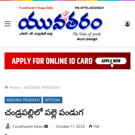
Menu
L
In
Home
/
ANDHRA PRADESH
ANDHRA PRADESH
OFFICIAL
చండ్రపల్లిలో పల్లె పండుగ
Send
Yuvatharam News
October 17, 2024
158
an