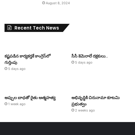
August 8, 2024
Recent Tech News
కష్టపడిన కార్యకర్తకే కాంగ్రెస్‌లో
సీసీ కెమెరాలే రక్షకులు..
గుర్తింపు
5 days ago
5 days ago
అప్పుల బాధతో రైతు ఆత్మహత్య
అభివృద్ధికి చిరునామా కూటమి
ప్రభుత్వం
1 week ago
2 weeks ago