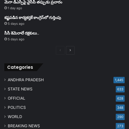
మెగా డీఎస్సీపై వైసీపీ తప్పుడు ప్రచారం
1 day ago
కష్టపడిన కార్యకర్తకే కాంగ్రెస్‌లో గుర్తింపు
5 days ago
సీసీ కెమెరాలే రక్షకులు..
5 days ago
Previous
Next
page
page
Categories
ANDHRA PRADESH
1,445
STATE NEWS
633
OFFICIAL
628
POLITICS
348
WORLD
290
BREAKING NEWS
273