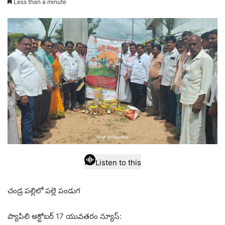
Less than a minute
email
Listen to this
చండ్ర పల్లిలో పల్లె పండుగ
ప్యాపిలి అక్టోబర్ 17 యువతరం న్యూస్: