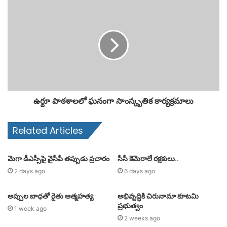
ఉర్దూ పాఠశాలలో ఘనంగా సాంస్కృతిక కార్యక్రమాలు
Related Articles
మెగా డీఎస్సీపై వైసీపీ తప్పుడు ప్రచారం
సీసీ కెమెరాలే రక్షకులు..
2 days ago
6 days ago
అప్పుల బాధతో రైతు ఆత్మహత్య
అభివృద్ధికి చిరునామా కూటమి
ప్రభుత్వం
1 week ago
2 weeks ago