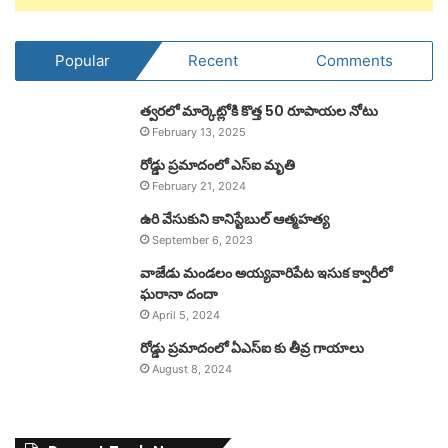
Popular
Recent
Comments
త్వరలో మార్కెట్లోకి కొత్త 50 రూపాయల నోటు
February 13, 2025
రోడ్డు ప్రమాదంలో ఎస్ఐ మృతి
February 21, 2024
ఉరి వేసుకుని కానిస్టేబుల్ ఆత్మహత్య
September 6, 2023
వాజేడు మండలం అయ్యవారిపేట ఇసుక క్వారీలో
ఘరానా దందా
April 5, 2024
రోడ్డు ప్రమాదంలో ఏఎస్ఐ కు తీవ్ర గాయాలు
August 8, 2024