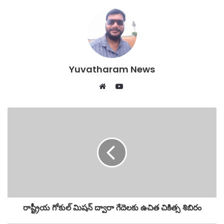
e
er
s
l
e
b
A
o
p
o
p
Yuvatharam News
k
YouTube
Website
రాష్ట్రీయ గోకుల్ మిషన్ ద్వారా గేదెలకు ఉచిత చికిత్స శిబిరం