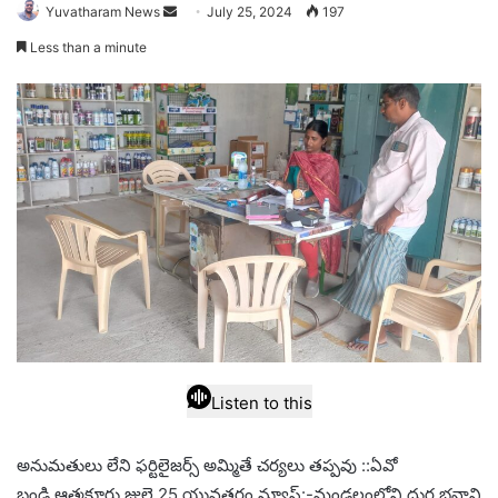
Send
Yuvatharam News
July 25, 2024
197
an
Less than a minute
email
Listen to this
అనుమతులు లేని ఫర్టిలైజర్స్ అమ్మితే చర్యలు తప్పవు ::ఏవో
బండి ఆత్మకూరు జులై 25 యువతరం న్యూస్:-మండలంలోని దుర్గ భవాని