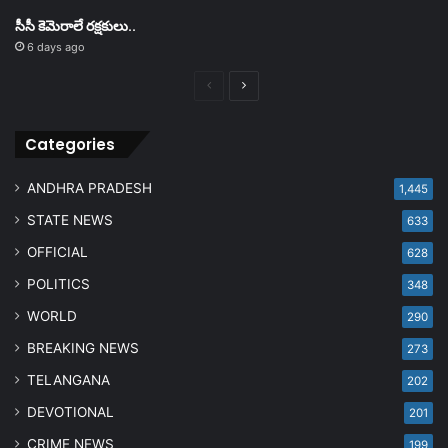
సీసీ కెమెరాలే రక్షకులు..
6 days ago
Previous
Next
page
page
Categories
ANDHRA PRADESH
1,445
STATE NEWS
633
OFFICIAL
628
POLITICS
348
WORLD
290
BREAKING NEWS
273
TELANGANA
202
DEVOTIONAL
201
CRIME NEWS
199