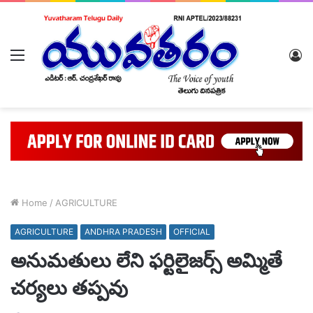
Menu
L
In
Home
/
AGRICULTURE
AGRICULTURE
ANDHRA PRADESH
OFFICIAL
అనుమతులు లేని ఫర్టిలైజర్స్ అమ్మితే
చర్యలు తప్పవు