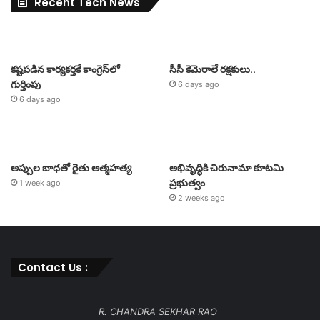
Recent Tech News
కష్టపడిన కార్యకర్తకే కాంగ్రెస్‌లో
సీసీ కెమెరాలే రక్షకులు..
గుర్తింపు
6 days ago
6 days ago
అప్పుల బాధతో రైతు ఆత్మహత్య
అభివృద్ధికి చిరునామా కూటమి
ప్రభుత్వం
1 week ago
2 weeks ago
Contact Us :
R. CHANDRA SEKHAR RAO