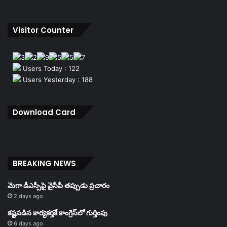
Visitor Counter
Users Today : 122
Users Yesterday : 188
Download Card
BREAKING NEWS
మెగా డీఎస్సీపై వైసీపీ తప్పుడు ప్రచారం
2 days ago
కష్టపడిన కార్యకర్తకే కాంగ్రెస్‌లో గుర్తింపు
6 days ago