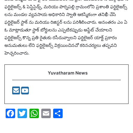
ఫర్టిలైజర్స్ & పెస్టిసైడ్స్, మరియు పార్నపల్లి గ్రామంలోని ప్రశాంతి ఫర్టిలైజర్స్
లను మండల వ్యవసాయ అధికారిని స్వాతి ఆకస్మికంగా తనిఖీ చేసి
ఫర్టిలైజర్ స్టాక్ ను మరియు రిజిస్టర్ లను పరిశీలించారు. అనంతరం ఎం ఏ
ఓ మాట్లాడుతూ స్టాక్ బోర్డులను ఎప్పటికప్పుడు అప్డేట్ చేయాలని
ఫర్టిలైజర్స్ కొన్న ప్రతి రైతుకు రసీదువ్వాలని ఫర్టిలైజర్ యాక్ట్ ప్రకారం
అనుమతులు లేని ఫర్టిలైజర్స్ విక్రయించినచో కఠినచర్యలు తప్పవని
హెచ్చరించారు.
Yuvatharam News
F
T
W
E
S
a
w
h
m
h
c
itt
at
ai
ar