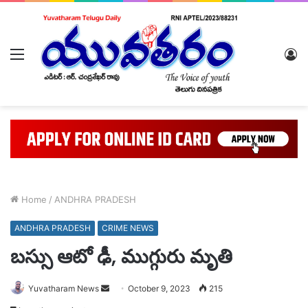
Menu
L
In
Home
/
ANDHRA PRADESH
ANDHRA PRADESH
CRIME NEWS
బస్సు ఆటో ఢీ, ముగ్గురు మృతి
Send
Yuvatharam News
October 9, 2023
215
an