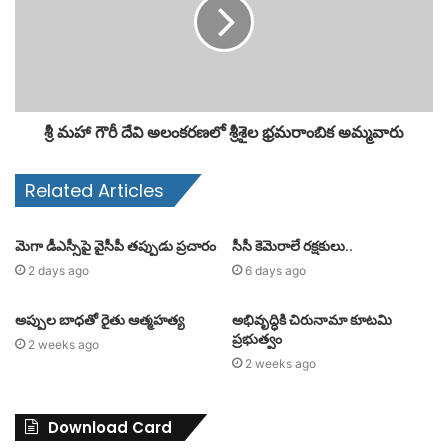
శ్రీ మహా గౌరీ దేవి అలంకరణలో శ్రీశైల భ్రమరాంబిక అమ్మవారు
Related Articles
మెగా డీఎస్సీపై వైసీపీ తప్పుడు ప్రచారం
సీసీ కెమెరాలే రక్షకులు..
2 days ago
6 days ago
అప్పుల బాధతో రైతు ఆత్మహత్య
అభివృద్ధికి చిరునామా కూటమి
ప్రభుత్వం
2 weeks ago
2 weeks ago
Download Card