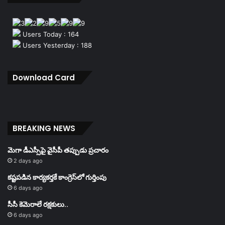
Users Today : 164
Users Yesterday : 188
Download Card
BREAKING NEWS
మెగా డీఎస్సీపై వైసీపీ తప్పుడు ప్రచారం
2 days ago
కష్టపడిన కార్యకర్తకే కాంగ్రెస్‌లో గుర్తింపు
6 days ago
సీసీ కెమెరాలే రక్షకులు..
6 days ago