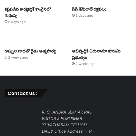
కష్టపడిన కార్యకర్తకే కాంగ్రెస్‌లో
సీసీ కెమెరాలే రక్షకులు..
గుర్తింపు
6 days ago
6 days ago
అప్పుల బాధతో రైతు ఆత్మహత్య
అభివృద్ధికి చిరునామా కూటమి
ప్రభుత్వం
2 weeks ago
2 weeks ago
Contact Us :
R. CHANDRA SEKHAR RAO
EDITOR & PUBLISHER
YUVATHARAM TELUGU
DAILY Office Address :- 14-