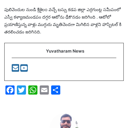
పులివెందుల నుండి శ్రీశైలo వచ్చే బస్సు కడప జిల్లా ఎర్రగుంట్ల సమీపంలో
ఎస్వీ కళ్యాణమండపం దగ్గర ఆటోను ఢీకొనడం జరిగింది . ఆటోలో
ప్రయాణిస్తున్న వాళ్లు ముగ్గురు మృతిచెందగా మిగిలిన వాళ్లని హాస్పిటల్ కి
తరలించడం జరిగినది.
Yuvatharam News
F
T
W
E
S
a
w
h
m
h
c
itt
at
ai
ar
e
er
s
l
e
b
A