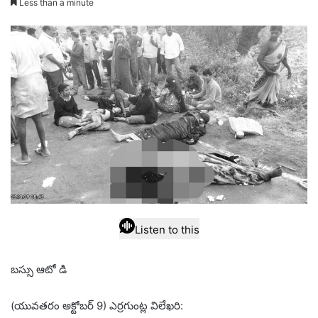
Less than a minute
email
Listen to this
బస్సు ఆటో డి
(యువతరం అక్టోబర్ 9) ఎర్రగుంట్ల విలేఖరి: