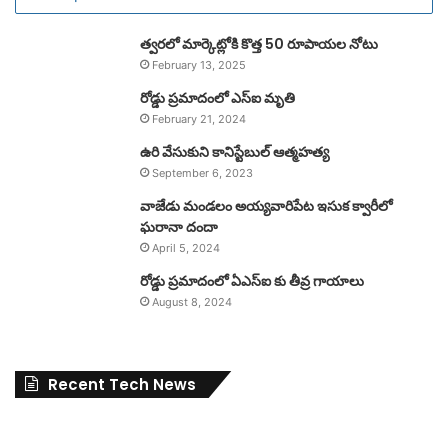
త్వరలో మార్కెట్లోకి కొత్త 50 రూపాయల నోటు
February 13, 2025
రోడ్డు ప్రమాదంలో ఎస్ఐ మృతి
February 21, 2024
ఉరి వేసుకుని కానిస్టేబుల్ ఆత్మహత్య
September 6, 2023
వాజేడు మండలం అయ్యవారిపేట ఇసుక క్వారీలో
ఘరానా దందా
April 5, 2024
రోడ్డు ప్రమాదంలో ఏఎస్ఐ కు తీవ్ర గాయాలు
August 8, 2024
Recent Tech News