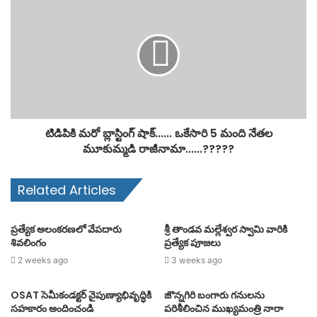
టిడిపికి మరో బ్లాస్టింగ్ షాక్...... ఒకేసారి 5 మంది నేతల
మూకుమ్మడి రాజీనామా......?????
Related Articles
ప్రత్యేక అలంకరణలో వేపదారు
శ్రీ తాండవ మల్లేశ్వర స్వామి వారికి
శివలింగం
ప్రత్యేక పూజలు
2 weeks ago
3 weeks ago
OSAT సెమీకండక్టర్ నైపుణ్యాభివృద్ధికి
జొన్నగిరి బంగారు గనులను
సహకారం అందించండి
పరిశీలించిన ముఖ్యమంత్రి నారా