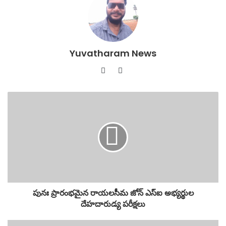
b
A
o
p
o
p
Yuvatharam News
k
Website
YouTube
పునః ప్రారంభమైన రాయలసీమ జోన్ ఎస్ఐ అభ్యర్థుల
దేహదారుడ్య పరీక్షలు