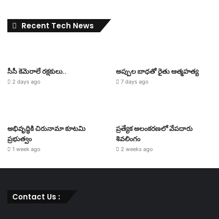
Recent Tech News
సీసీ కెమెరాలే రక్షకులు..
అప్పుల బాధతో రైతు ఆత్మహత్య
2 days ago
7 days ago
అభివృద్ధికి చిరునామా కూటమి
ప్రత్యేక అలంకరణలో వేపదారు
ప్రభుత్వం
శివలింగం
1 week ago
2 weeks ago
Contact Us :