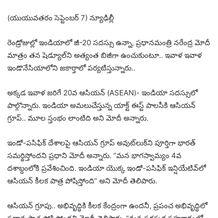
(యుయువతరం సెప్టెంబర్ 7) న్యూఢిల్లీ
రెండ్రోజుల్లో ఇండియాలో జీ-20 సదస్సు ఉన్నా, ప్రధానమంత్రి నరేంద్ర మోదీ
మాత్రం తన షెడ్యూల్‌ని అత్యంత బిజీగా ఉంచుకుంటూ.. ఇవాళ ఇవాళ
ఇండొనేసియాలోని జకార్తాలో పర్యటిస్తున్నారు..
అక్కడ ఇవాళ జరిగే 20వ ఆసియన్ (ASEAN)- ఇండియా సదస్సులో
పాల్గొన్నారు. ఇండియా అమలుచేస్తున్న యాక్ట్ ఈస్ట్ పాలసీకి ఆసియన్
గ్రూప్.. మూల స్తంభం లాంటిది అని మోదీ అన్నారు.
ఇండో-పసిఫిక్ దేశాలపై ఆసియన్ గ్రూప్ అవుట్‌లుక్‌ని పూర్తిగా భారత్
సమర్థిస్తోందని ప్రధాని మోదీ అన్నారు. “మన భాగస్వామ్యం 4వ
దశాబ్దంలోకి ప్రవేశించింది. ఇండియా యొక్క ఇండో-పసిఫిక్ ఇన్షియేటివ్‌లో
ఆసియన్ కీలక పాత్ర పోషిస్తోంది” అని మోదీ తెలిపారు.
ఆసియన్ గ్రూపు.. అభివృద్ధికి కీలక కేంద్రంగా ఉందనీ, ప్రపంచ అభివృద్ధిలో