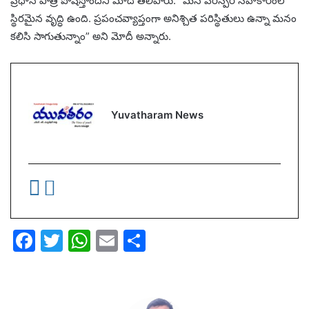
ప్రధాన పాత్ర పోషిస్తోందని మోదీ తెలిపారు. “మన పరస్పర సహకారంలో
స్థిరమైన వృద్ధి ఉంది. ప్రపంచవ్యాప్తంగా అనిశ్చిత పరిస్థితులు ఉన్నా మనం
కలిసి సాగుతున్నాం” అని మోదీ అన్నారు.
Yuvatharam News
F
T
W
E
S
a
w
h
m
h
c
itt
at
ai
ar
e
er
s
l
e