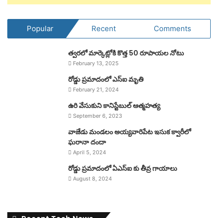
Popular
Recent
Comments
త్వరలో మార్కెట్లోకి కొత్త 50 రూపాయల నోటు
February 13, 2025
రోడ్డు ప్రమాదంలో ఎస్ఐ మృతి
February 21, 2024
ఉరి వేసుకుని కానిస్టేబుల్ ఆత్మహత్య
September 6, 2023
వాజేడు మండలం అయ్యవారిపేట ఇసుక క్వారీలో
ఘరానా దందా
April 5, 2024
రోడ్డు ప్రమాదంలో ఏఎస్ఐ కు తీవ్ర గాయాలు
August 8, 2024