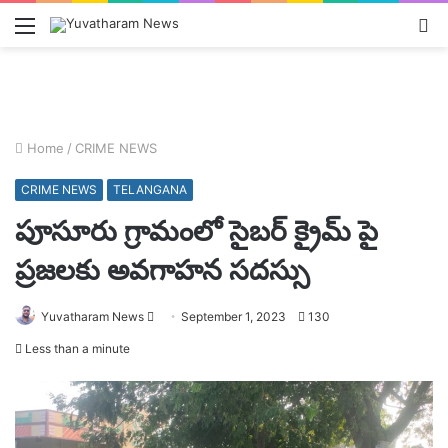
Menu
L
In
Home
/
CRIME NEWS
CRIME NEWS
TELANGANA
పూసూరు గ్రామంలో సైబర్ క్రైమ్ పై
ప్రజలకు అవగాహన సదస్సు
Send
Yuvatharam News
September 1, 2023
130
an
Less than a minute
email