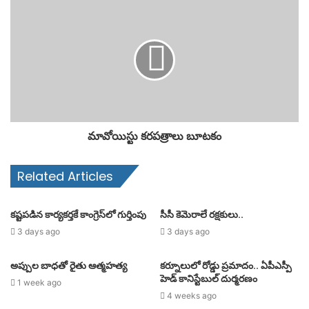
మావోయిస్టు కరపత్రాలు బూటకం
Related Articles
కష్టపడిన కార్యకర్తకే కాంగ్రెస్‌లో గుర్తింపు
సీసీ కెమెరాలే రక్షకులు..
3 days ago
3 days ago
అప్పుల బాధతో రైతు ఆత్మహత్య
కర్నూలులో రోడ్డు ప్రమాదం.. ఏపీఎస్పీ
హెడ్ కానిస్టేబుల్ దుర్మరణం
1 week ago
4 weeks ago