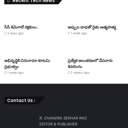
Recent Tech News
సీసీ కెమెరాలే రక్షకులు..
అప్పుల బాధతో రైతు ఆత్మహత్య
3 days ago
1 week ago
అభివృద్ధికి చిరునామా కూటమి
ప్రత్యేక అలంకరణలో వేపదారు
ప్రభుత్వం
శివలింగం
1 week ago
2 weeks ago
Contact Us :
R. CHANDRA SEKHAR RAO
EDITOR & PUBLISHER