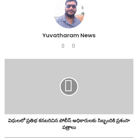
e
er
s
l
e
b
A
o
p
o
p
Yuvatharam News
k
Website
YouTube
విధులలో ప్రతిభ కనబరిచిన పోలీస్ అధికారులకు సిబ్బందికి ప్రశంసా
పత్రాలు