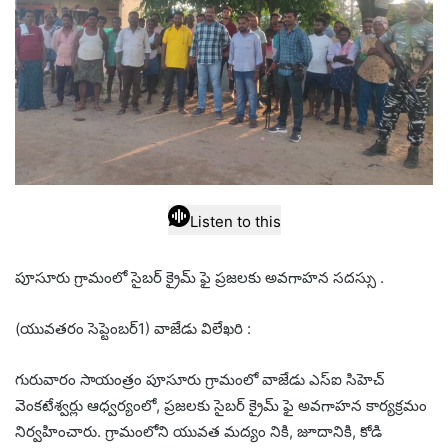
Listen to this
పూసూరు గ్రామంలో సైబర్ క్రైమ్ ఫై ప్రజలకు అవగాహన సదస్సు .
(యువతరం సెప్టెంబర్1) వాజేడు విలేఖరి :
గురువారం సాయంత్రం పూసూరు గ్రామంలో వాజేడు ఎస్ఐ సిహెచ్
వెంకటేశ్వర్లు ఆధ్వర్యంలో, ప్రజలకు సైబర్ క్రైమ్ ఫై అవగాహన కార్యక్రమం
నిర్వహించారు. గ్రామంలోని యువత మద్యం నికి, జూదానికి, కోడి