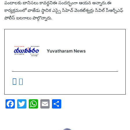
పందాలకు బానిసలు కావద్దనిఈ సందర్భంగా ఆయన అన్నారు.ఈ
కార్యక్రమంలో వాజేడు స్థానిక ఎస్సై సిహెచ్ వెంకటేశ్వర్లు సివిల్ సీఆర్పీఎఫ్
పోలీస్ బలగాలు పాల్గొన్నారు.
Yuvatharam News
F
T
W
E
S
a
w
h
m
h
c
itt
at
ai
ar