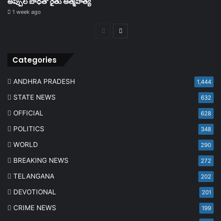
అప్పుల బాధతో రైతు ఆత్మహత్య
1 week ago
Previous
Next
page
page
Categories
ANDHRA PRADESH
1,444
STATE NEWS
632
OFFICIAL
628
POLITICS
348
WORLD
290
BREAKING NEWS
272
TELANGANA
202
DEVOTIONAL
201
CRIME NEWS
199