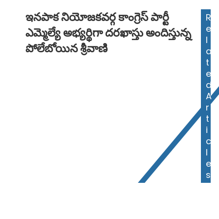
ఇనపాక నియోజకవర్గ కాంగ్రెస్ పార్టీ
R
e
ఎమ్మెల్యే అభ్యర్థిగా దరఖాస్తు అందిస్తున్న
l
పోలేబోయిన శ్రీవాణి
a
t
e
d
A
r
t
i
c
l
e
s