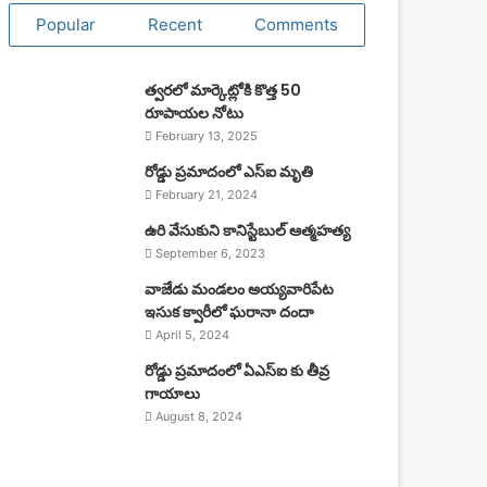
Popular
Recent
Comments
త్వరలో మార్కెట్లోకి కొత్త 50
రూపాయల నోటు
February 13, 2025
రోడ్డు ప్రమాదంలో ఎస్ఐ మృతి
February 21, 2024
ఉరి వేసుకుని కానిస్టేబుల్ ఆత్మహత్య
September 6, 2023
వాజేడు మండలం అయ్యవారిపేట
ఇసుక క్వారీలో ఘరానా దందా
April 5, 2024
రోడ్డు ప్రమాదంలో ఏఎస్ఐ కు తీవ్ర
గాయాలు
August 8, 2024