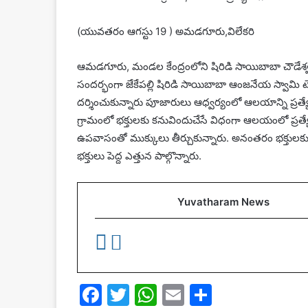
(యువతరం ఆగస్టు 19 ) అమడగూరు,విలేకరి
ఆమడగూరు, మండల కేంద్రంలోని షిరిడి సాయిబాబా చౌడ
సందర్భంగా జేకేపల్లి షిరిడి సాయిబాబా ఆంజనేయ స్వామి ట
దర్శించుకున్నారు పూజారులు ఆధ్వర్యంలో ఆలయాన్ని ప్రత్
గ్రామంలో భక్తులకు కనువిందుచేసే విధంగా ఆలయంలో ప్
ఉపవాసంతో ముక్కులు తీర్చుకున్నారు. అనంతరం భక్తులకు
భక్తులు పెద్ద ఎత్తున పాల్గొన్నారు.
Yuvatharam News
F
T
W
E
S