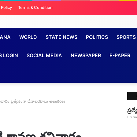
 Policy
Terms & Condition
GANA
WORLD
STATE NEWS
POLITICS
SPORTS
S LOGIN
SOCIAL MEDIA
NEWSPAPER
E-PAPER
ివారం ప్రత్యేకంగా దేవాలయాలు అలంకరణ
ప్రత
2 w
శ్రావణ శనివారం