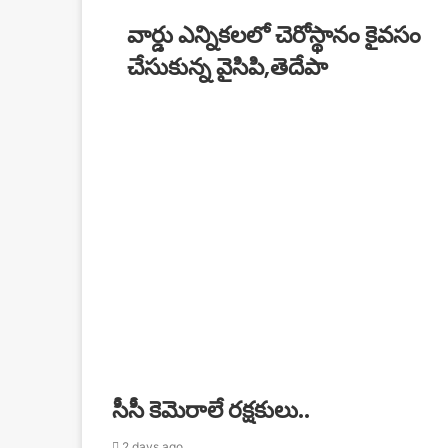
వార్డు ఎన్నికలలో చెరోస్థానం కైవసం
చేసుకున్న వైసిపి,తెదేపా
సీసీ కెమెరాలే రక్షకులు..
2 days ago