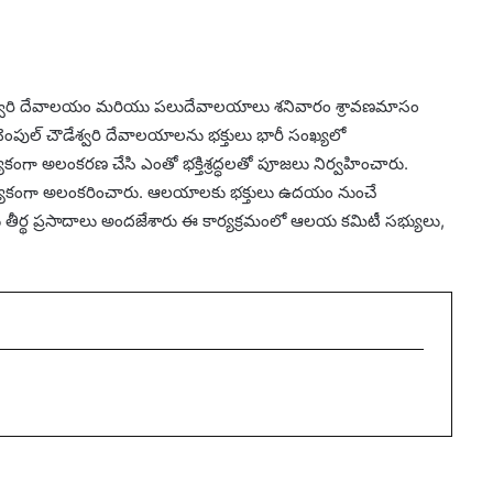
ేశ్వరి దేవాలయం మరియు పలుదేవాలయాలు శనివారం శ్రావణమాసం
ెంపుల్ చౌడేశ్వరి దేవాలయాలను భక్తులు భారీ సంఖ్యలో
యేకంగా అలంకరణ చేసి ఎంతో భక్తిశ్రద్ధలతో పూజలు నిర్వహించారు.
రత్యేకంగా అలంకరించారు. ఆలయాలకు భక్తులు ఉదయం నుంచే
 తీర్థ ప్రసాదాలు అందజేశారు ఈ కార్యక్రమంలో ఆలయ కమిటీ సభ్యులు,