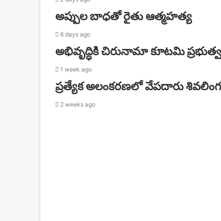
అప్పుల బాధతో రైతు ఆత్మహత్య
6 days ago
అభివృద్ధికి చిరునామా కూటమి ప్రభుత్
1 week ago
ప్రత్యేక అలంకరణలో వేపదారు శివలిం
2 weeks ago