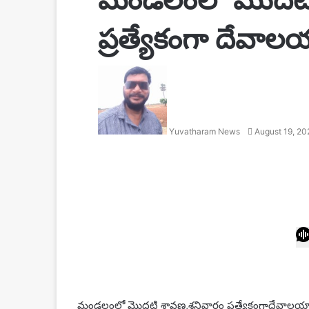
ప్రత్యేకంగా దేవ
Send
an
email
Yuvatharam News
August 19, 20
Facebook
Twitter
LinkedIn
Tumblr
Pinterest
Reddit
VKontakte
Odnoklassniki
Pocket
మండలంలో మొదటి శ్రావణ,శనివారం ప్రత్యేకంగాదేవాల