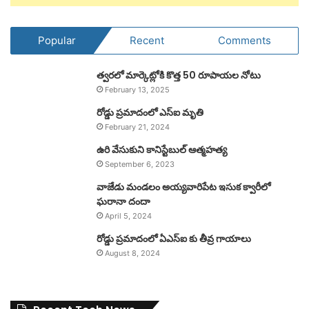
Popular
Recent
Comments
త్వరలో మార్కెట్లోకి కొత్త 50 రూపాయల నోటు
February 13, 2025
రోడ్డు ప్రమాదంలో ఎస్ఐ మృతి
February 21, 2024
ఉరి వేసుకుని కానిస్టేబుల్ ఆత్మహత్య
September 6, 2023
వాజేడు మండలం అయ్యవారిపేట ఇసుక క్వారీలో
ఘరానా దందా
April 5, 2024
రోడ్డు ప్రమాదంలో ఏఎస్ఐ కు తీవ్ర గాయాలు
August 8, 2024