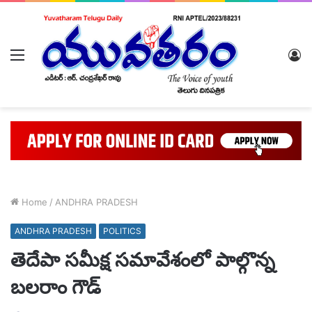
Menu
L
In
Home
/
ANDHRA PRADESH
ANDHRA PRADESH
POLITICS
తెదేపా సమీక్ష సమావేశంలో పాల్గొన్న
బలరాం గౌడ్