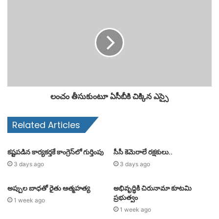
లంచం తీసుకుంటూ ఏసీబీకి చిక్కిన ఎస్సై
Related Articles
కష్టపడిన కార్యకర్తకే కాంగ్రెస్‌లో గుర్తింపు
సీసీ కెమెరాలే రక్షకులు..
3 days ago
3 days ago
అప్పుల బాధతో రైతు ఆత్మహత్య
అభివృద్ధికి చిరునామా కూటమి
ప్రభుత్వం
1 week ago
1 week ago