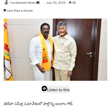
Send
Yuvatharam News
July 30, 2023
96
an
Less than a minute
email
Listen to this
తెదేపా సమీక్ష సమావేశంలో పాల్గొన్న బలరాం గౌడ్