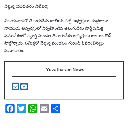
వెల్దుర్తి యువతరం విలేఖరి;
విజయవాడలో తెలుగుదేశం జాతీయ పార్టీ అధ్యక్షులు చంద్రబాబు
నాయుడు ఆధ్వర్యంలో నిర్వహించిన తెలుగుదేశం పార్టీ సమీక్ష
సమావేశంలో వెల్దుర్తి మండల తెలుగుదేశం అధ్యక్షులు బలరాం గౌడ్
పాల్గొన్నారు. సమీక్షలో వెల్దుర్తి మండలం గురించి వివరించినట్లు
సమాచారం.
Yuvatharam News
F
T
W
E
S
a
w
h
m
h
c
itt
at
ai
ar