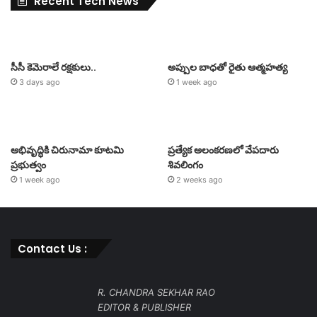
Recent Tech News
సీసీ కెమెరాలే రక్షకులు..
అప్పుల బాధతో రైతు ఆత్మహత్య
3 days ago
1 week ago
అభివృద్ధికి చిరునామా కూటమి
ప్రత్యేక అలంకరణలో వేపదారు
ప్రభుత్వం
శివలింగం
1 week ago
2 weeks ago
Contact Us :
R. CHANDRA SEKHAR RAO
EDITOR & PUBLISHER