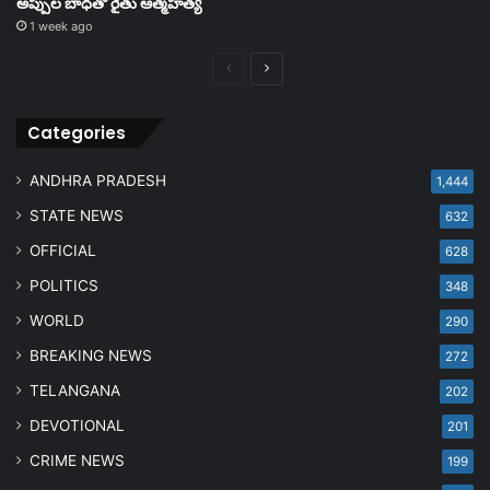
అప్పుల బాధతో రైతు ఆత్మహత్య
1 week ago
Previous
Next
page
page
Categories
ANDHRA PRADESH
1,444
STATE NEWS
632
OFFICIAL
628
POLITICS
348
WORLD
290
BREAKING NEWS
272
TELANGANA
202
DEVOTIONAL
201
CRIME NEWS
199